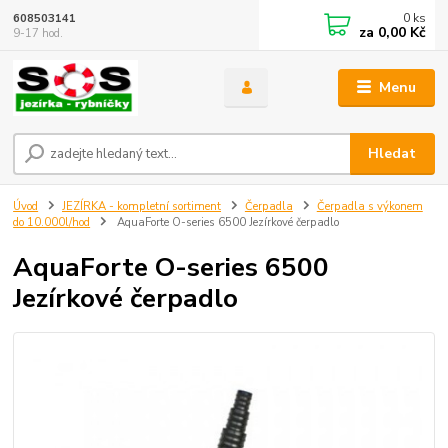
0
ks
608503141
za
0,00 Kč
9-17 hod.
Menu
Hledat
Úvod
JEZÍRKA - kompletní sortiment
Čerpadla
Čerpadla s výkonem
do 10.000l/hod
AquaForte O-series 6500 Jezírkové čerpadlo
AquaForte O-series 6500
Jezírkové čerpadlo