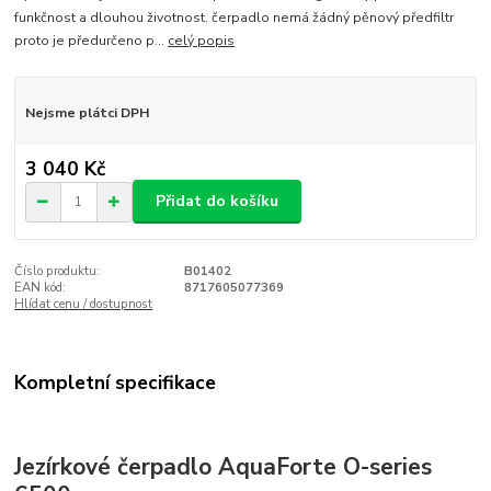
funkčnost a dlouhou životnost. čerpadlo nemá žádný pěnový předfiltr
proto je předurčeno p...
celý popis
Nejsme plátci DPH
3 040 Kč
Přidat do košíku
Číslo produktu:
B01402
EAN kód:
8717605077369
Hlídat cenu / dostupnost
Kompletní specifikace
Jezírkové čerpadlo AquaForte O-series