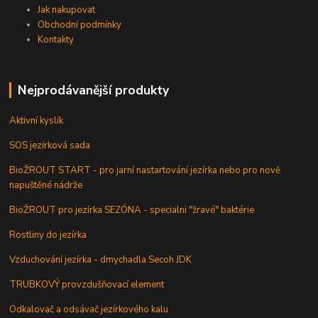
Jak nakupovat
Obchodní podmínky
Kontakty
Nejprodávanější produkty
Aktivní kyslík
SOS jezírková sada
BioŽROUT START - pro jarní nastartování jezírka nebo pro nově
napuštěné nádrže
BioŽROUT pro jezírka SEZÓNA - specialni "žravé" baktérie
Rostliny do jezírka
Vzduchování jezírka - dmychadla Secoh JDK
TRUBKOVÝ provzdušňovací element
Odkalovač a odsávač jezírkového kalu