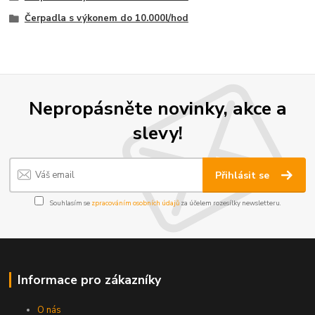
Čerpadla s výkonem do 10.000l/hod
Nepropásněte novinky, akce a
slevy!
Přihlásit se
Souhlasím se
zpracováním osobních údajů
za účelem rozesílky newsletteru.
Informace pro zákazníky
O nás