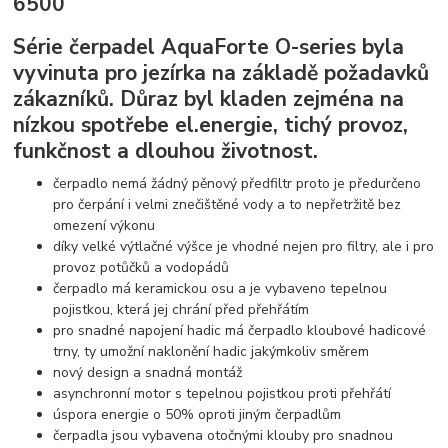
6500
Série čerpadel AquaForte O-series byla
vyvinuta pro jezírka na základě požadavků
zákazníků. Důraz byl kladen zejména na
nízkou spotřebe el.energie, tichý provoz,
funkčnost a dlouhou životnost.
čerpadlo nemá žádný pěnový předfiltr proto je předurčeno
pro čerpání i velmi znečištěné vody a to nepřetržitě bez
omezení výkonu
díky velké výtlačné výšce je vhodné nejen pro filtry, ale i pro
provoz potůčků a vodopádů
čerpadlo má keramickou osu a je vybaveno tepelnou
pojistkou, která jej chrání před přehřátím
pro snadné napojení hadic má čerpadlo kloubové hadicové
trny, ty umožní naklonění hadic jakýmkoliv směrem
nový design a snadná montáž
asynchronní motor s tepelnou pojistkou proti přehřátí
úspora energie o 50% oproti jiným čerpadlům
čerpadla jsou vybavena otočnými klouby pro snadnou