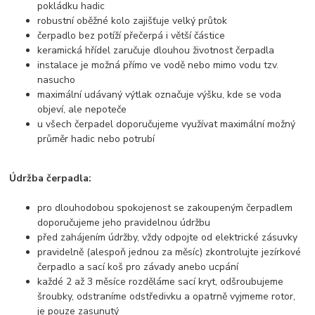
pokládku hadic
robustní oběžné kolo zajišťuje velký průtok
čerpadlo bez potíží přečerpá i větší částice
keramická hřídel zaručuje dlouhou životnost čerpadla
instalace je možná přímo ve vodě nebo mimo vodu tzv.
nasucho
maximální udávaný výtlak označuje výšku, kde se voda
objeví, ale nepoteče
u všech čerpadel doporučujeme využívat maximální možný
průměr hadic nebo potrubí
Údržba čerpadla:
pro dlouhodobou spokojenost se zakoupeným čerpadlem
doporučujeme jeho pravidelnou údržbu
před zahájením údržby, vždy odpojte od elektrické zásuvky
pravidelně (alespoň jednou za měsíc) zkontrolujte jezírkové
čerpadlo a sací koš pro závady anebo ucpání
každé 2 až 3 měsíce rozděláme sací kryt, odšroubujeme
šroubky, odstraníme odstředivku a opatrně vyjmeme rotor,
je pouze zasunutý