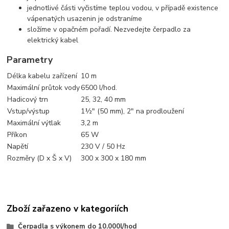
jednotlivé části vyčistíme teplou vodou, v případě existence
vápenatých usazenin je odstraníme
složíme v opačném pořadí. Nezvedejte čerpadlo za
elektrický kabel
Parametry
Délka kabelu zařízení
10 m
Maximální průtok vody
6500 l/hod.
Hadicový trn
25, 32, 40 mm
Vstup/výstup
1½" (50 mm), 2" na prodloužení
Maximální výtlak
3,2 m
Příkon
65 W
Napětí
230 V / 50 Hz
Rozměry (D x Š x V)
300 x 300 x 180 mm
Zboží zařazeno v kategoriích
Čerpadla s výkonem do 10.000l/hod