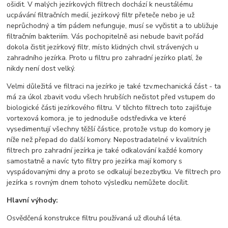
ošidit. V malých jezírkových filtrech dochází k neustálému
ucpávání filtračních medií, jezírkový filtr přeteče nebo je už
neprůchodný a tím pádem nefunguje, musí se vyčistit a to ubližuje
filtračním bakteriím. Vás pochopitelně asi nebude bavit pořád
dokola čistit jezírkový filtr, místo klidných chvil strávených u
zahradního jezírka. Proto u filtru pro zahradní jezírko platí, že
nikdy není dost velký.
Velmi důležitá ve filtraci na jezírko je také tzv.mechanická část - ta
má za úkol zbavit vodu všech hrubších nečistot před vstupem do
biologické části jezírkového filtru. V těchto filtrech toto zajišťuje
vortexová komora, je to jednoduše odstředivka ve které
vysedimentují všechny těžší částice, protože vstup do komory je
níže než přepad do další komory. Nepostradatelné v kvalitních
filtrech pro zahradní jezírka je také odkalování každé komory
samostatně a navíc tyto filtry pro jezírka mají komory s
vyspádovanými dny a proto se odkalují bezezbytku. Ve filtrech pro
jezírka s rovným dnem tohoto výsledku nemůžete docílit.
Hlavní výhody:
Osvědčená konstrukce filtru používaná už dlouhá léta.