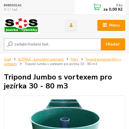
0
ks
608503141
za
0,00 Kč
9-17 hod.
Menu
Hledat
Úvod
JEZÍRKA - kompletní sortiment
Filtry
Tripond komorové filtry s
vortexem
Tripond Jumbo s vortexem pro jezírka 30 - 80 m3
Tripond Jumbo s vortexem pro
jezírka 30 - 80 m3