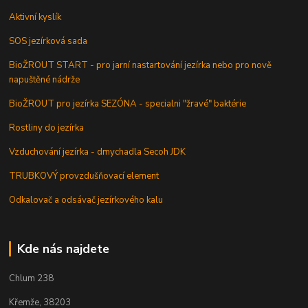
Aktivní kyslík
SOS jezírková sada
BioŽROUT START - pro jarní nastartování jezírka nebo pro nově
napuštěné nádrže
BioŽROUT pro jezírka SEZÓNA - specialni "žravé" baktérie
Rostliny do jezírka
Vzduchování jezírka - dmychadla Secoh JDK
TRUBKOVÝ provzdušňovací element
Odkalovač a odsávač jezírkového kalu
Kde nás najdete
Chlum 238
Křemže, 38203