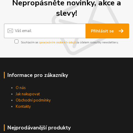
Nepropásněte novinky, akce a
slevy!
Přihlásit se
Souhlasím se
zpracováním osobních údajů
za účelem rozesílky newsletteru.
Informace pro zákazníky
O nás
Jak nakupovat
Obchodní podmínky
Kontakty
Nejprodávanější produkty