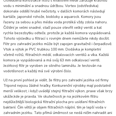
Osvědčená konstrukce filtru s kvalitními médii zaručuje krásnou
vodu s minimální a snadnou údržbou. Vortex (odstředivka)
dokonale oddělí hrubé nečistoty, v dalších komorách následují
kartáče, japonské rohože, biobloky a aquarock. Komory jsou
řazeny za sebou a přes média voda protéká vždy zdola nahoru.
Čištění je velmi snadné, stačí pouze otevřít velký ventil a kal
rychle bezezbytku odteče, protože je každá komora vyspádovaná.
Tohoto výsledku u filtrací s rovným dnem nemůžete nikdy docílit.
Filtr pro zahradní jezírko může být zapojen gravitačně i čerpadlově.
Vtok a výtok je PVC trubkou 100 mm. Dodávka je kompletní
včetně roštů, filtračních médií, odkalovacích ventilů a víka. Každá
komora je vyspádovaná a má svůj 63 mm odkalovací ventil.
Jezírkový filtr je vyroben ze silného laminátu. Je testován na
vodotěsnost a každý má své výrobní číslo.
Už na první pohled je vidět, že filtry pro zahradní jezírka od firmy
Tripond nejsou žádné hračky. Konkurenční výrobky mají podstatně
menší velikost, i když uvádějí stejný filtrační výkon, praxe však brzy
ukáže,kde je pravda. Ve skutečnosti je na jezírkovém filtru
nejdůležitější biologická filtrační plocha pro usídlení filtračních
bakterií. Čím větší je objem filtračních náplní, tím je lepší voda v
zahradním jezírku. Tato přímá úměrnost se nedá ničím nahradit ani