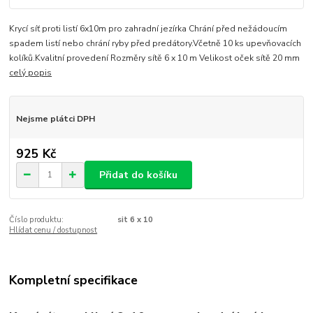
Krycí síť proti listí 6x10m pro zahradní jezírka Chrání před nežádoucím
spadem listí nebo chrání ryby před predátory.Včetně 10 ks upevňovacích
kolíků.Kvalitní provedení Rozměry sítě 6 x 10 m Velikost oček sítě 20 mm
celý popis
Nejsme plátci DPH
925 Kč
Přidat do košíku
Číslo produktu:
sit 6 x 10
Hlídat cenu / dostupnost
Kompletní specifikace