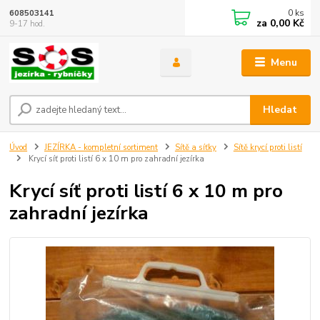
0
ks
608503141
za
0,00 Kč
9-17 hod.
Menu
Hledat
Úvod
JEZÍRKA - kompletní sortiment
Sítě a síťky
Sítě krycí proti listí
Krycí síť proti listí 6 x 10 m pro zahradní jezírka
Krycí síť proti listí 6 x 10 m pro
zahradní jezírka