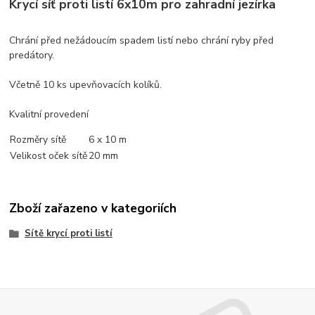
Krycí síť proti listí 6x10m pro zahradní jezírka
Chrání před nežádoucím spadem listí nebo chrání ryby před
predátory.
Včetně 10 ks upevňovacích kolíků.
Kvalitní provedení
Rozměry sítě
6 x 10 m
Velikost oček sítě
20 mm
Zboží zařazeno v kategoriích
Sítě krycí proti listí