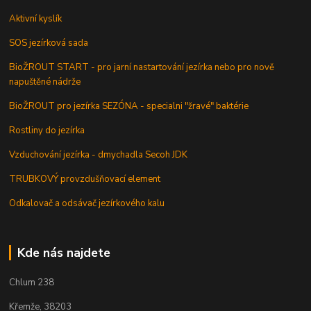
Aktivní kyslík
SOS jezírková sada
BioŽROUT START - pro jarní nastartování jezírka nebo pro nově
napuštěné nádrže
BioŽROUT pro jezírka SEZÓNA - specialni "žravé" baktérie
Rostliny do jezírka
Vzduchování jezírka - dmychadla Secoh JDK
TRUBKOVÝ provzdušňovací element
Odkalovač a odsávač jezírkového kalu
Kde nás najdete
Chlum 238
Křemže, 38203