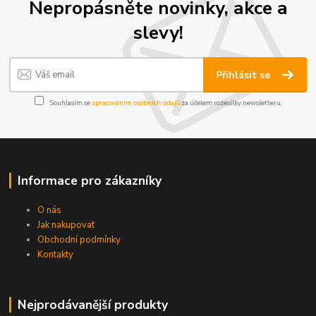
Nepropásněte novinky, akce a
slevy!
Přihlásit se
Souhlasím se
zpracováním osobních údajů
za účelem rozesílky newsletteru.
Informace pro zákazníky
O nás
Jak nakupovat
Obchodní podmínky
Kontakty
Nejprodávanější produkty