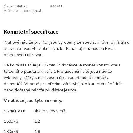
Číslo produktu:
B00241
Hlídat cenu / dostupnost
Kompletní specifikace
Kruhové nádrže pro KOI jsou vyrobeny ze speciální fólie, u níž útek
a osnovu tvoří PE-vlákno (vazba Panama) s nánosem PVC a
povrchovou úpravou.
Celková síla fólie je 1,5 mm. V dodávce je rovněž konstrukce z
tvrzeného plastu a krycí síť. Pro upevnění sítě jsou nádrže
vybaveny háčky s nerezovou úpravou. Snadná montáž a
demontáž. Vhodné pro přezimování ryb, jako karanténní nádrže
nebo dočasné nádrže při čištění jezírka.
V nabídce jsou tyto rozměry:
rozměr v cm obsah vody v m3
150x76 1,2
180x76 1,8