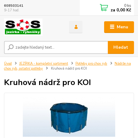
0
ks
608503141
za
0,00 Kč
9-17 hod.
Menu
Hledat
Úvod
JEZÍRKA - kompletní sortiment
Potřeby pro chov ryb
Nádrže na
chov ryb, ostatní potřeby
Kruhová nádrž pro KOI
Kruhová nádrž pro KOI