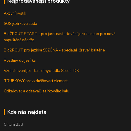
Nejprodávanější produkty
Aktivní kyslík
SOS jezírková sada
BioŽROUT START - pro jarní nastartování jezírka nebo pro nově
napuštěné nádrže
BioŽROUT pro jezírka SEZÓNA - specialni "žravé" baktérie
Rostliny do jezírka
Vzduchování jezírka - dmychadla Secoh JDK
TRUBKOVÝ provzdušňovací element
Odkalovač a odsávač jezírkového kalu
Kde nás najdete
Chlum 238