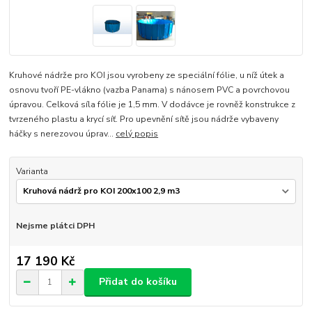
Kruhové nádrže pro KOI jsou vyrobeny ze speciální fólie, u níž útek a
osnovu tvoří PE-vlákno (vazba Panama) s nánosem PVC a povrchovou
úpravou. Celková síla fólie je 1,5 mm. V dodávce je rovněž konstrukce z
tvrzeného plastu a krycí síť. Pro upevnění sítě jsou nádrže vybaveny
háčky s nerezovou úprav...
celý popis
Varianta
Nejsme plátci DPH
17 190 Kč
Přidat do košíku