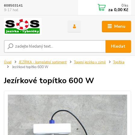
0
ks
608503141
za
0,00 Kč
9-17 hod.
Menu
Hledat
Úvod
JEZÍRKA - kompletní sortiment
Topení,jezírko v zimě
Topítka
Jezírkové topítko 600 W
Jezírkové topítko 600 W