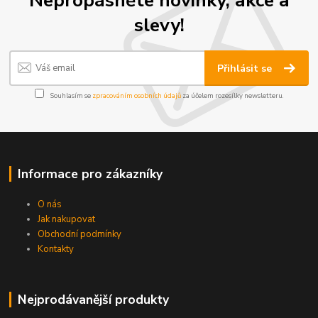
Nepropásněte novinky, akce a
slevy!
Přihlásit se
Souhlasím se
zpracováním osobních údajů
za účelem rozesílky newsletteru.
Informace pro zákazníky
O nás
Jak nakupovat
Obchodní podmínky
Kontakty
Nejprodávanější produkty