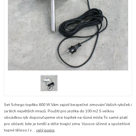
Set Schego topítko 600 W Vám zajistí bezpečné zimování Vašich rybiček i
za těch největších mrazů. Použití pro jezírka do 100 m2 S velkou
obsádkou ryb doporučujeme více topítek na různá místa To samé platí
pro oblasti, kde je tvrdší a déle trvající zima. Vysoce účinné a spolehlivé
topné těleso.I v ...
celý popis