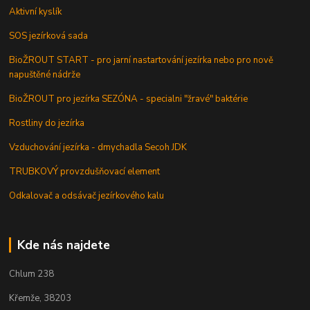
Aktivní kyslík
SOS jezírková sada
BioŽROUT START - pro jarní nastartování jezírka nebo pro nově
napuštěné nádrže
BioŽROUT pro jezírka SEZÓNA - specialni "žravé" baktérie
Rostliny do jezírka
Vzduchování jezírka - dmychadla Secoh JDK
TRUBKOVÝ provzdušňovací element
Odkalovač a odsávač jezírkového kalu
Kde nás najdete
Chlum 238
Křemže, 38203