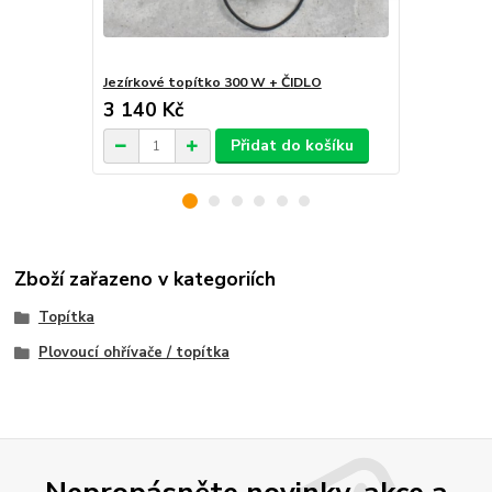
Jezírkové topítko 300 W + ČIDLO
Jezírkové t
3 140 Kč
3 831 Kč
Přidat do košíku
Zboží zařazeno v kategoriích
Topítka
Plovoucí ohřívače / topítka