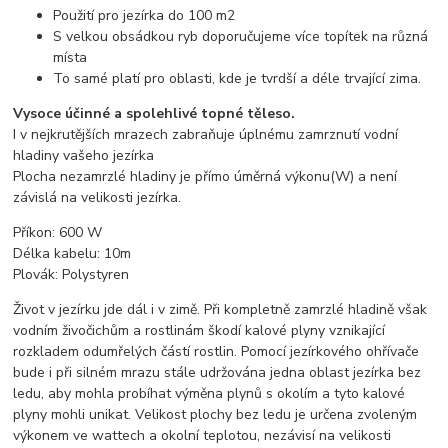
Použití pro jezírka do 100 m2
S velkou obsádkou ryb doporučujeme více topítek na různá
místa
To samé platí pro oblasti, kde je tvrdší a déle trvající zima.
Vysoce účinné a spolehlivé topné těleso.
I v nejkrutějších mrazech zabraňuje úplnému zamrznutí vodní
hladiny vašeho jezírka
Plocha nezamrzlé hladiny je přímo úměrná výkonu(W) a není
závislá na velikosti jezírka.
Příkon: 600 W
Délka kabelu: 10m
Plovák: Polystyren
Život v jezírku jde dál i v zimě. Při kompletně zamrzlé hladině však
vodním živočichům a rostlinám škodí kalové plyny vznikající
rozkladem odumřelých částí rostlin. Pomocí jezírkového ohřívače
bude i při silném mrazu stále udržována jedna oblast jezírka bez
ledu, aby mohla probíhat výměna plynů s okolím a tyto kalové
plyny mohli unikat. Velikost plochy bez ledu je určena zvoleným
výkonem ve wattech a okolní teplotou, nezávisí na velikosti