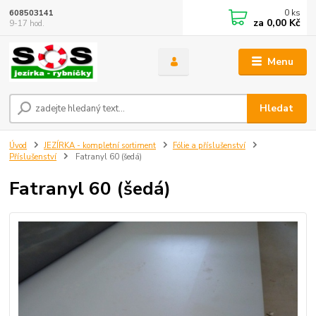
0
ks
608503141
za
0,00 Kč
9-17 hod.
Menu
Hledat
Úvod
JEZÍRKA - kompletní sortiment
Fólie a příslušenství
Příslušenství
Fatranyl 60 (šedá)
Fatranyl 60 (šedá)