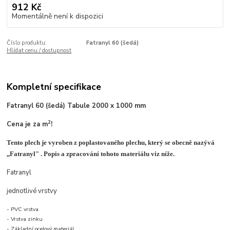
912 Kč
Momentálně není k dispozici
Číslo produktu:
Fatranyl 60 (šedá)
Hlídat cenu / dostupnost
Kompletní specifikace
Fatranyl 60 (šedá) Tabule 2000 x 1000 mm
2
Cena je za m
!
Tento plech je vyroben z poplastovaného plechu, který se obecně nazývá
,,Fatranyl" . Popis a zpracování tohoto materiálu viz níže.
Fatranyl
jednotlivé vrstvy
- PVC vrstva
- Vrstva zinku
- Základní ocelový materiál