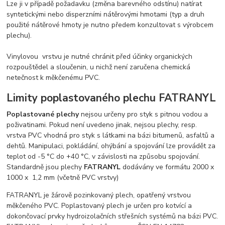
Lze ji v případě požadavku (změna barevného odstínu) natírat
syntetickými nebo disperzními nátěrovými hmotami (typ a druh
použité nátěrové hmoty je nutno předem konzultovat s výrobcem
plechu).
Vinylovou vrstvu je nutné chránit před účinky organických
rozpouštědel a sloučenin, u nichž není zaručena chemická
netečnost k měkčenému PVC.
Limity poplastovaného plechu FATRANYL
Poplastované plechy
nejsou určeny pro styk s pitnou vodou a
poživatinami. Pokud není uvedeno jinak, nejsou plechy, resp.
vrstva PVC vhodná pro styk s látkami na bázi bitumenů, asfaltů a
dehtů. Manipulaci, pokládání, ohýbání a spojování lze provádět za
teplot od -5 °C do +40 °C, v závislosti na způsobu spojování.
Standardně jsou plechy
FATRANYL
dodávány ve formátu 2000 x
1000 x 1,2 mm (včetně PVC vrstvy)
FATRANYL je žárově pozinkovaný plech, opatřený vrstvou
měkčeného PVC. Poplastovaný plech je určen pro kotvící a
dokončovací prvky hydroizolačních střešních systémů na bázi PVC.