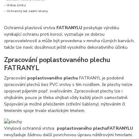
- Vrstva zinku
- Ochranný lak zadní strany
Ochranná plastová vrstva
FATRANYLU
poskytuje výrobku
vynikající ochranu proti korozi, vyznačuje se dobrou
zpracovatelností a může být provedena v mnoha různých barvách,
takže lze navíc dosáhnout ještě vysokého dekorativního účinku
Zpracování poplastovaného plechu
FATRANYL
Zpracování
poplastovaného plechu
FATRANYL je podobné
zpracování plechů bez PVC vrstvy s tím rozdílem, že plechy nelze
spojovat pájením popř. svařováním. Zpracovávat plechy lze i
ohýbáním, pouze je třeba ohýbat vždy každý plech samostatně.
Spojování je možné přeložením (střešní šablony), nýtováním či
tmelením spoje trvale elastickým tmelem.
Vinylová ochranná vrstva
poplastovaného plechu
FATRANYLU
nevyžaduje žádnou další povrchovou úpravu nátěrovými hmotami.