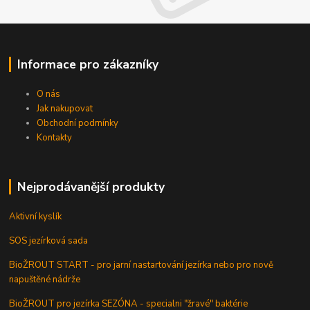
Informace pro zákazníky
O nás
Jak nakupovat
Obchodní podmínky
Kontakty
Nejprodávanější produkty
Aktivní kyslík
SOS jezírková sada
BioŽROUT START - pro jarní nastartování jezírka nebo pro nově
napuštěné nádrže
BioŽROUT pro jezírka SEZÓNA - specialni "žravé" baktérie