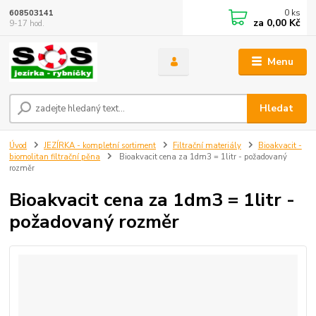
0
ks
608503141
za
0,00 Kč
9-17 hod.
Menu
Hledat
Úvod
JEZÍRKA - kompletní sortiment
Filtrační materiály
Bioakvacit -
biomolitan filtrační pěna
Bioakvacit cena za 1dm3 = 1litr - požadovaný
rozměr
Bioakvacit cena za 1dm3 = 1litr -
požadovaný rozměr