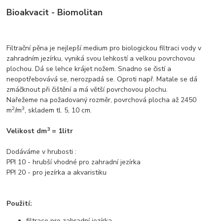
Bioakvacit - Biomolitan
Filtrační pěna je nejlepší medium pro biologickou filtraci vody v
zahradním jezírku, vyniká svou lehkostí a velkou povrchovou
plochou. Dá se lehce krájet nožem. Snadno se čistí a
neopotřebovává se, nerozpadá se. Oproti např. Matale se dá
zmáčknout při čištění a má větší povrchovou plochu.
Nařežeme na požadovaný rozměr, povrchová plocha až 2450
2
3
m
/m
, skladem tl. 5, 10 cm.
3
Velikost dm
= 1litr
Dodáváme v hrubosti :
PPI 10 - hrubší vhodné pro zahradní jezírka
PPI 20 - pro jezírka a akvaristiku
Použití:
filtrace pro zahradní jezírka