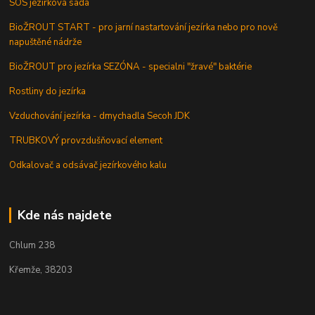
SOS jezírková sada
BioŽROUT START - pro jarní nastartování jezírka nebo pro nově
napuštěné nádrže
BioŽROUT pro jezírka SEZÓNA - specialni "žravé" baktérie
Rostliny do jezírka
Vzduchování jezírka - dmychadla Secoh JDK
TRUBKOVÝ provzdušňovací element
Odkalovač a odsávač jezírkového kalu
Kde nás najdete
Chlum 238
Křemže, 38203