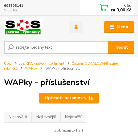
0
ks
608503141
za
0,00 Kč
9-17 hod.
Menu
Hledat
Úvod
JEZÍRKA - původní sortiment
Čištění, ODKALOVÁNÍ jezírek,
rybníčků
WAPky
WAPky - příslušenství
WAPky - příslušenství
Upřesnit parametry
Nejnovější
Nejlevnější
Nejdražší
Zobrazuji 1-1 z 1