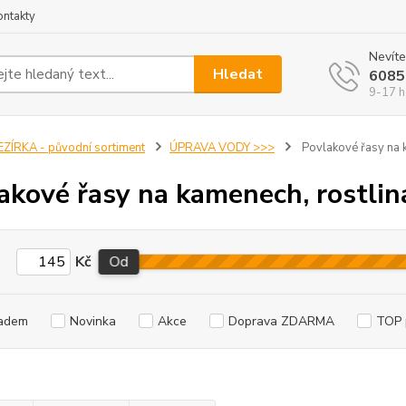
ontakty
Nevíte
Hledat
6085
9-17 h
EZÍRKA - původní sortiment
ÚPRAVA VODY >>>
Povlakové řasy na k
akové řasy na kamenech, rostliná
Kč
Od
adem
Novinka
Akce
Doprava ZDARMA
TOP 