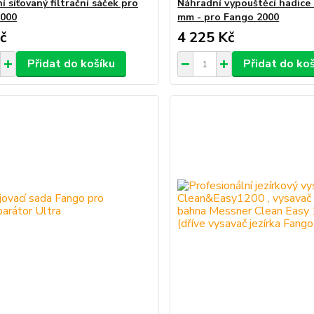
 síťovaný filtrační sáček pro
Náhradní vypouštěcí hadice 
2000
mm - pro Fango 2000
č
4 225 Kč
Přidat do košíku
Přidat do ko