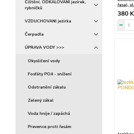
Čištění, ODKALOVÁNÍ jezírek,
řasa), v
rybníčků
380 K
VZDUCHOVANI jezirka
Čerpadla
ÚPRAVA VODY >>>
Okysličení vody
Fosfáty PO4 - snížení
Odstranění zákalu
Zelený zákal
Voda hnije / zapáchá
Prevence proti řasám