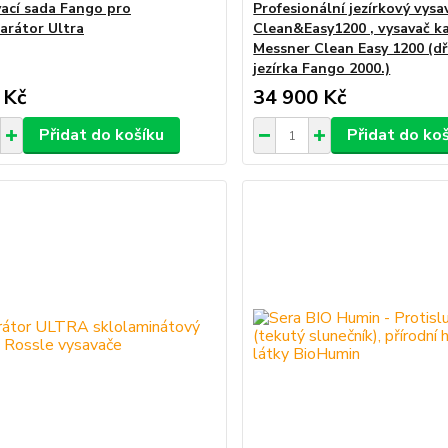
vací sada Fango pro
Profesionální jezírkový vysa
arátor Ultra
Clean&Easy1200 , vysavač k
Messner Clean Easy 1200 (dř
jezírka Fango 2000.)
 Kč
34 900 Kč
Přidat do košíku
Přidat do ko