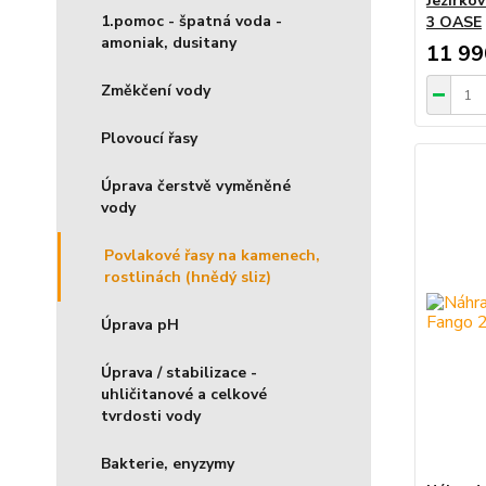
Jezírko
1.pomoc - špatná voda -
3 OASE
amoniak, dusitany
11 99
Změkčení vody
Plovoucí řasy
Úprava čerstvě vyměněné
vody
Povlakové řasy na kamenech,
rostlinách (hnědý sliz)
Úprava pH
Úprava / stabilizace -
uhličitanové a celkové
tvrdosti vody
Bakterie, enyzymy