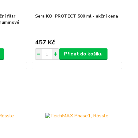
ní filtr
Sera KOI PROTECT 500 ml - akční cena
 huminové
457 Kč
Přidat do košíku