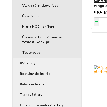
Náhradní
Vláknitá, nitková řasa
Fango 
985 K
Řasožrout
Nitrit NO2 - snížení
Úprava kH -uhličitanové
tvrdosti vody, pH
Testy vody
UV lampy
Rostliny do jezírka
Ryby - ochrana
Tlakové filtry
Hnojivo pro vodní rostliny