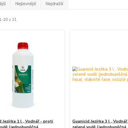
jší
Nejlevnější
Nejdražší
1-20 z 21
 Jezírka 1 l , Vodnář - proti
Guanicid Jezírka 3 l , Vodnář
vodě (jednobuněčná
zelené vodě (jednobuněčná