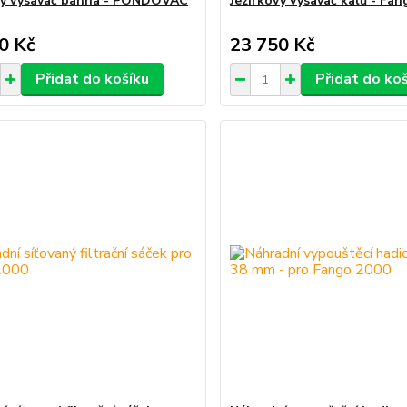
vý vysavač bahna - PONDOVAC
Jezírkový vysavač kalů - Fa
0 Kč
23 750 Kč
Přidat do košíku
Přidat do ko