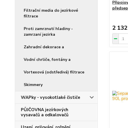
Připojo
předsep
Filtrační media do jezírkové
filtrace
2 132
Proti zamrznutí hladiny -
zamrzaní jezirka
Zahradní dekorace a
Vodní chrliče, fontány a
Vortexová (odstředivá) filtrace
Skimmery
WAPky - vysokotlaké čističe
PŮJČOVNA jezírkových
vysavačů a odkalovačů
Uzení, grilování, rožnění