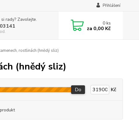
Přihlášení
 si rady? Zavolejte.
0
ks
03141
za
0,00 Kč
od.
amenech, rostlinách (hnědý sliz)
ch (hnědý sliz)
Do
Kč
produkt