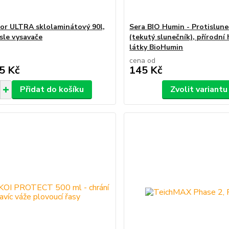
or ULTRA sklolaminátový 90l,
Sera BIO Humin - Protisluneč
sle vysavače
(tekutý slunečník), přírodní
látky BioHumin
cena od
5 Kč
145 Kč
Přidat do košíku
Zvolit variantu