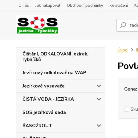
O nás
Jak nakupovat
Obchodní podmínky
Ke stažení
K
Úvod
J
Čištění, ODKALOVÁNÍ jezírek,
rybníčků
Povl
Jezírkový odkalovač na WAP
Jezírkové vysavače
Cena:
ČISTÁ VODA - JEZÍRKA
Skl
SOS jezírková sada
ŘASOŽROUT