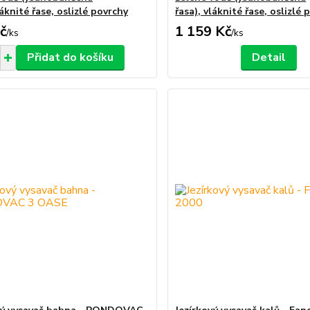
láknité řase, oslizlé povrchy
řasa), vláknité řase, oslizlé 
č
1 159 Kč
/
ks
/
ks
Přidat do košíku
Detail