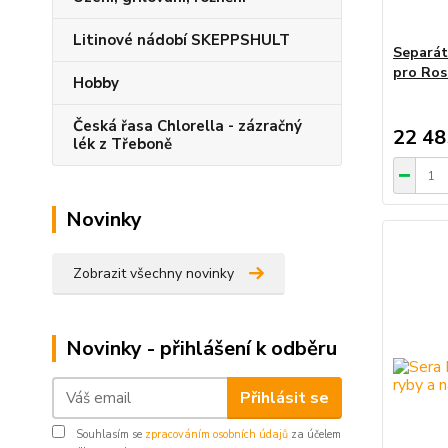
Litinové nádobí SKEPPSHULT
Separát
pro Ros
Hobby
Česká řasa Chlorella - zázračný
22 48
lék z Třeboně
Novinky
Zobrazit všechny novinky
Novinky - přihlášení k odběru
Přihlásit se
Souhlasím se
zpracováním osobních údajů
za účelem