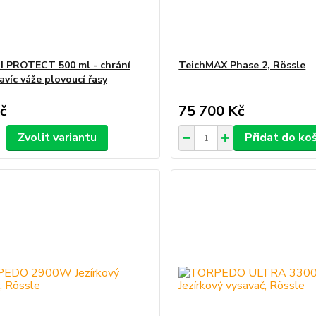
I PROTECT 500 ml - chrání
TeichMAX Phase 2, Rössle
avíc váže plovoucí řasy
č
75 700 Kč
Zvolit variantu
Přidat do ko