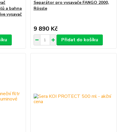
vač
Separátor pro vysavače FANGO 2000,
alů a bahna
Rössle
íve vysavač
9 890 Kč
šíku
Přidat do košíku