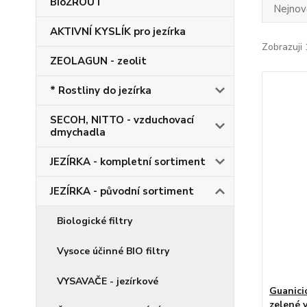
BioŽROUT
Nejnově
AKTIVNÍ KYSLÍK pro jezírka
Zobrazuji 
ZEOLAGUN - zeolit
* Rostliny do jezírka
SECOH, NITTO - vzduchovací
dmychadla
JEZÍRKA - kompletní sortiment
JEZÍRKA - původní sortiment
Biologické filtry
Vysoce účinné BIO filtry
VYSAVAČE - jezírkové
Guanicid
zelené 