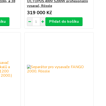
10m, ø 38
OCTOPUS 400V 5200W profesionální
vysavač, Rössle
319 000 Kč
šíku
Přidat do košíku