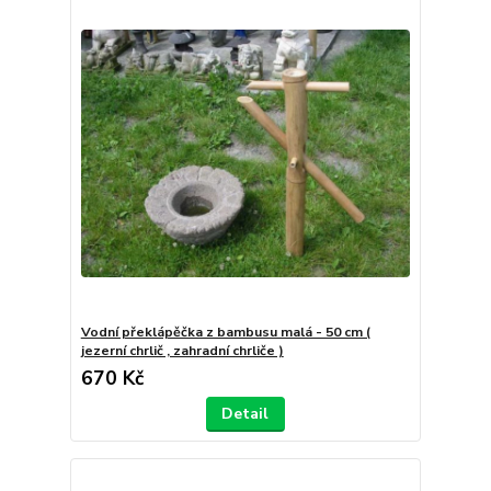
Vodní překlápěčka z bambusu malá - 50 cm (
jezerní chrlič , zahradní chrliče )
670 Kč
Detail