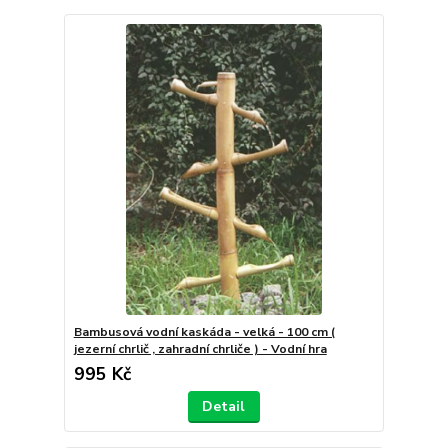
Bambusová vodní kaskáda - velká - 100 cm (
jezerní chrlič , zahradní chrliče ) - Vodní hra
995 Kč
Detail