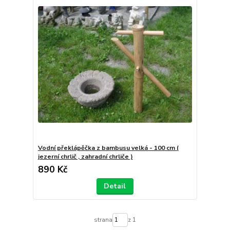
Vodní překlápěčka z bambusu velká - 100 cm (
jezerní chrlič , zahradní chrliče )
890 Kč
Detail
strana
z 1