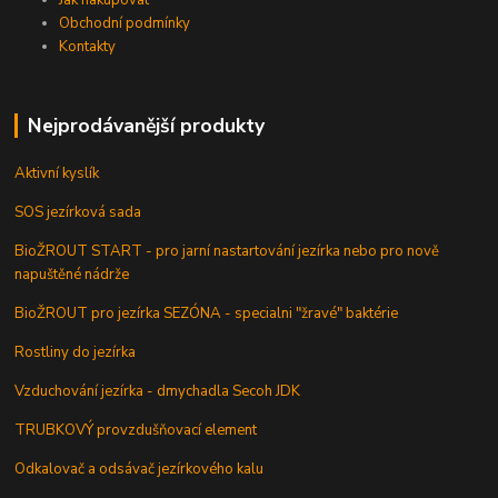
Jak nakupovat
Obchodní podmínky
Kontakty
Nejprodávanější produkty
Aktivní kyslík
SOS jezírková sada
BioŽROUT START - pro jarní nastartování jezírka nebo pro nově
napuštěné nádrže
BioŽROUT pro jezírka SEZÓNA - specialni "žravé" baktérie
Rostliny do jezírka
Vzduchování jezírka - dmychadla Secoh JDK
TRUBKOVÝ provzdušňovací element
Odkalovač a odsávač jezírkového kalu