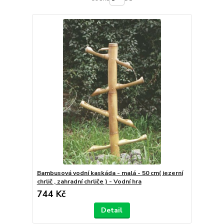
Bambusová vodní kaskáda - malá - 50 cm( jezerní
chrlič , zahradní chrliče ) - Vodní hra
744 Kč
Detail