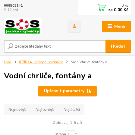
0
ks
608503141
za
0,00 Kč
9-17 hod.
Menu
Hledat
Úvod
JEZÍRKA - původní sortiment
Vodní chrliče, fontány a
Vodní chrliče, fontány a
Upřesnit parametry
Nejnovější
Nejlevnější
Nejdražší
Zobrazuji 1-5 z 5
strana
z 1