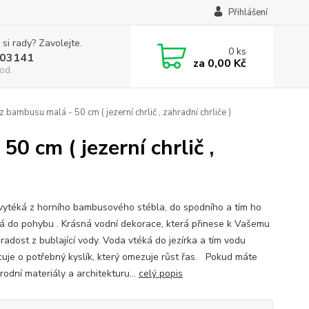
Přihlášení
 si rady? Zavolejte.
0
ks
03141
za
0,00 Kč
od.
 bambusu malá - 50 cm ( jezerní chrlič , zahradní chrliče )
0 cm ( jezerní chrlič ,
ytéká z horního bambusového stébla, do spodního a tím ho
á do pohybu . Krásná vodní dekorace, která přinese k Vašemu
 radost z bublající vody. Voda vtéká do jezírka a tím vodu
uje o potřebný kyslík, který omezuje růst řas. Pokud máte
írodní materiály a architekturu...
celý popis