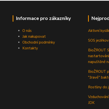
Informace pro zákazníky
Nejprod
O nás
Aktivní kyslí
Jak nakupovat
SOS jezírkov
Obchodní podmínky
Kontakty
BioŽROUT ST
nastartování
napuštěné n
BioŽROUT pr
"žravé" bakt
Rostliny do j
Vzduchování 
JDK