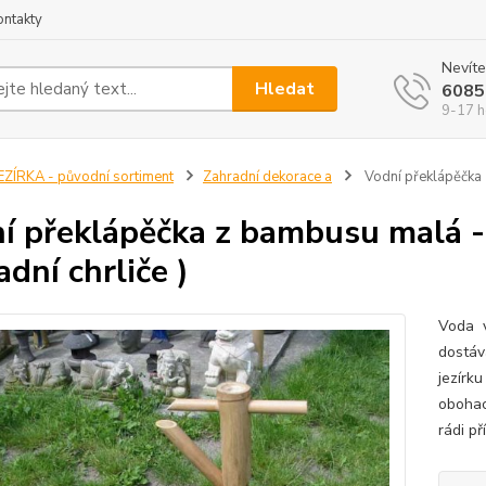
ontakty
Nevíte
Hledat
6085
9-17 h
EZÍRKA - původní sortiment
Zahradní dekorace a
Vodní překlápěčka z
í překlápěčka z bambusu malá - 5
adní chrliče )
Voda v
dostáv
jezírku
obohac
rádi př