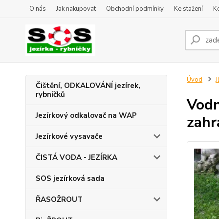
O nás
Jak nakupovat
Obchodní podmínky
Ke stažení
K
Úvod
J
Čištění, ODKALOVÁNÍ jezírek,
rybníčků
Vodn
Jezírkový odkalovač na WAP
zahr
Jezírkové vysavače
ČISTÁ VODA - JEZÍRKA
SOS jezírková sada
ŘASOŽROUT