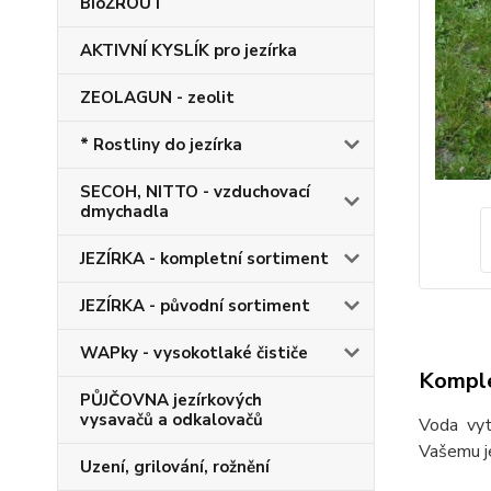
BioŽROUT
AKTIVNÍ KYSLÍK pro jezírka
ZEOLAGUN - zeolit
* Rostliny do jezírka
SECOH, NITTO - vzduchovací
dmychadla
JEZÍRKA - kompletní sortiment
JEZÍRKA - původní sortiment
WAPky - vysokotlaké čističe
Komple
PŮJČOVNA jezírkových
vysavačů a odkalovačů
Voda vyté
Vašemu je
Uzení, grilování, rožnění