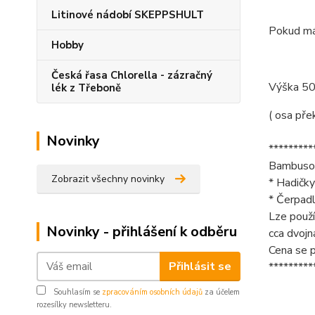
Litinové nádobí SKEPPSHULT
Pokud mát
Hobby
Česká řasa Chlorella - zázračný
Výška 5
lék z Třeboně
( osa pře
Novinky
*********
Bambusový
Zobrazit všechny novinky
* Hadičky
* Čerpadl
Lze použí
Novinky - přihlášení k odběru
cca dvoj
Cena se p
Přihlásit se
*********
Souhlasím se
zpracováním osobních údajů
za účelem
rozesílky newsletteru.