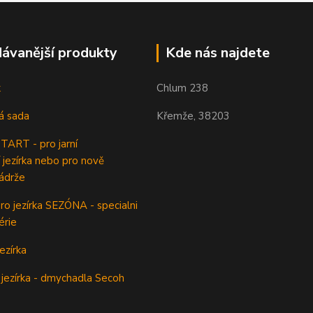
ávanější produkty
Kde nás najdete
k
Chlum 238
á sada
Křemže, 38203
ART - pro jarní
 jezírka nebo pro nově
ádrže
o jezírka SEZÓNA - specialni
érie
ezírka
jezírka - dmychadla Secoh