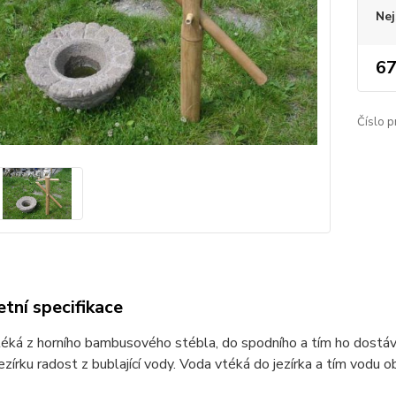
Nej
67
Číslo p
tní specifikace
ká z horního bambusového stébla, do spodního a tím ho dostává
zírku radost z bublající vody. Voda vtéká do jezírka a tím vodu o