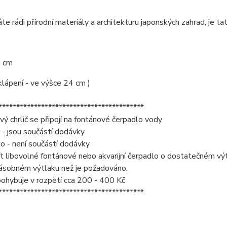
e rádi přírodní materiály a architekturu japonských zahrad, je ta
0 cm
klápení - ve výšce 24 cm )
*****************************************
 chrlič se připojí na fontánové čerpadlo vody
 - jsou součástí dodávky
o - není součástí dodávky
t libovolné fontánové nebo akvarijní čerpadlo o dostatečném výt
násobném výtlaku než je požadováno.
ohybuje v rozpětí cca 200 - 400 Kč
*****************************************