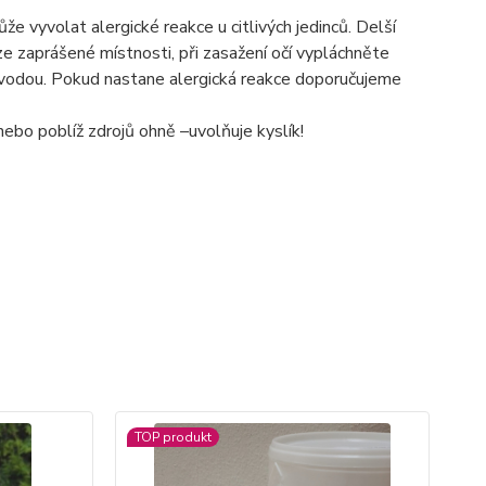
 vyvolat alergické reakce u citlivých jedinců. Delší
e zaprášené místnosti, při zasažení očí vypláchněte
rk vodou. Pokud nastane alergická reakce doporučujeme
nebo poblíž zdrojů ohně –uvolňuje kyslík!
TOP produkt