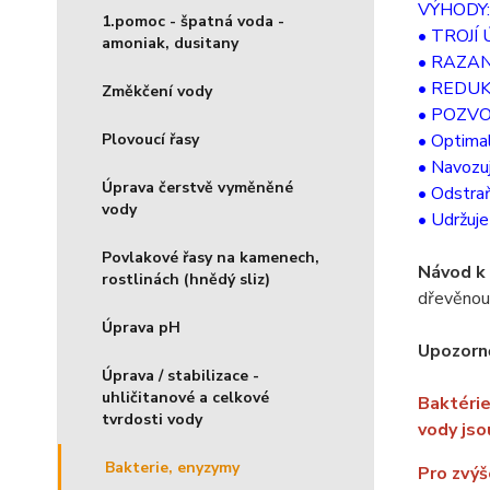
VÝHODY:
1.pomoc - špatná voda -
• TROJÍ
amoniak, dusitany
• RAZAN
• REDU
Změkčení vody
• POZV
Plovoucí řasy
• Optimal
• Navozuj
Úprava čerstvě vyměněné
• Odstraň
vody
• Udržuje
Povlakové řasy na kamenech,
Návod k 
rostlinách (hnědý sliz)
dřevěnou 
Úprava pH
Upozorně
Úprava / stabilizace -
uhličitanové a celkové
Baktérie
tvrdosti vody
vody jso
Bakterie, enyzymy
Pro zvýš