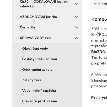
Čištění, ODKALOVÁNÍ jezírek,
Kompl
rybníčků
VZDUCHOVANI jezirka
Komple
Čerpadla
30% slev
BioŽROUT 
ÚPRAVA VODY >>>
mají rádi
teplotách
Okysličení vody
BioŽROUT
Tento sy
Fosfáty PO4 - snížení
po překl
Odstranění zákalu
Směs spec
Zelený zákal
Stimuluje
prosperov
Voda hnije / zapáchá
Pro zryc
Prevence proti řasám