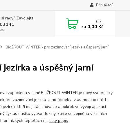
Přihlášení
 si rady? Zavolejte.
0
ks
03141
za
0,00 Kč
od.
BioŽROUT WINTER - pro zazimování jezírka a úspěšný jarní
ezírka a úspěšný jarní
eva započtena v ceně.BioŽROUT WINTER je nový synergický
ek pro zazimování jezírka. Jeho účinek a vlastnosti ocení Ti
é jezírka, kteří mají rádi inovace a pokrok ve vývoji aplikací.
ný cyklus dusíku vytváří toxiny, které se zejména v zimních
h při nízkých teplotách n...
celý popis