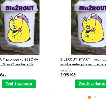
UT pro jezírka SEZÓNA -
BioŽROUT START - pro nas
i "žravé" baktérie BZ
jezírka nebo pro problemat
cena od
č
195 Kč
/
ks
Zvolit variantu
Zvolit variantu