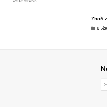
rozesílky newsletteru.
Zboží 
BioŽ
N