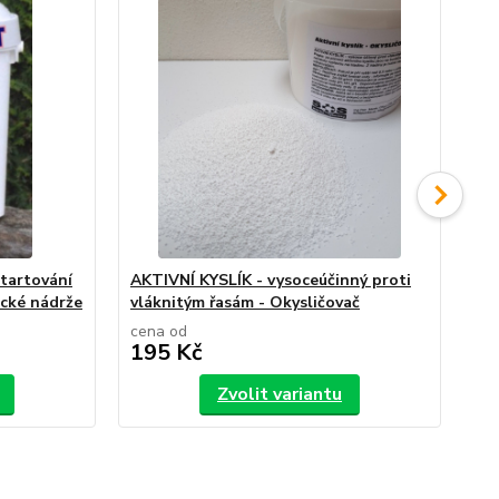
tartování
AKTIVNÍ KYSLÍK - vysoceúčinný proti
Bi
ické nádrže
vláknitým řasám - Okysličovač
spe
cena od
625
195 Kč
4
Zvolit variantu