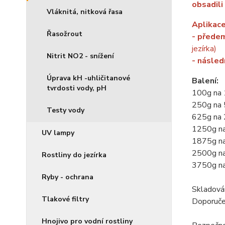
obsadili 
Vláknitá, nitková řasa
Aplikace
Řasožrout
- předem
jezírka)
Nitrit NO2 - snížení
- násle
Úprava kH -uhličitanové
Balení:
tvrdosti vody, pH
100g na
250g na
Testy vody
625g na
1250g na
UV lampy
1875g na
2500g na
Rostliny do jezírka
3750g na
Ryby - ochrana
Skladová
Tlakové filtry
Doporučen
Hnojivo pro vodní rostliny