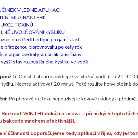
 ÚČINEK V JEDNÉ APLIKACI
TNÍ SÍLA BAKTERIÍ
KUKCE TOXINŮ
OLNÉ UVOLŇOVÁNÍ KYSLÍKU
izuje prostředí biotopu pro jarní start
e přirozenou biorovnováhu po celý rok
uje organické kaly, amoniak, dusičnany
 vyšší stav rozpuštěného kyslíku ve vodě
použití:
Obsah balení rozmíchejte ve vlažné vodě (cca 20-30°C) v
tyčku. Nechte aktivovat 20 minut. Poté rozlijte konví plošně do 
ní:
Při přípravě roztoku nepoužívejte kovové nádoby a předmět
 Biožrout WINTER dokáží pracovat i při nízkých teplotách
u baktérie mnohem efektivnější.
ení účinnosti doporučujeme tedy aplikaci v říjnu, kdy ještě 