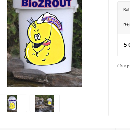
Bal
Nej
5 
Číslo p