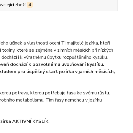
visející zboží
4
 účinek a vlastnosti ocení Ti majitelé jezírka, kteří
ří toxiny, které se zejména v zimních měsících při nízkých
, dochází i k výraznému úbytku rozpuštěného kyslíku.
veň dochází k pozvolnému uvolňování kyslíku.
adem pro úspěšný start jezírka v jarních měsících,
kerou potravu, kterou potřebuje řasa ke svému růstu.
aerobního metabolismu. Tím řasy nemohou v jezírku
ezírka AKTIVNÍ KYSLÍK.