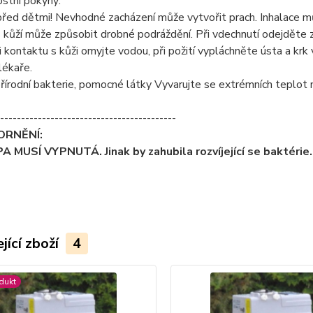
stní pokyny:
řed dětmi! Nevhodné zacházení může vytvořit prach. Inhalace může
 kůží může způsobit drobné podráždění. Při vdechnutí odejděte z
i kontaktu s kůži omyjte vodou, při požití vypláchněte ústa a k
lékaře.
přírodní bakterie, pomocné látky Vyvarujte se extrémních teplot 
------------------------------------------
ZORNĚNÍ:
 MUSÍ VYPNUTÁ. Jinak by zahubila rozvíjející se baktérie.
jící zboží
4
dukt