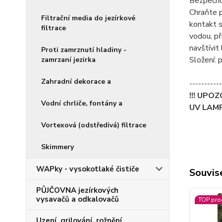
Bezpečno
Chraňte p
Filtrační media do jezírkové
kontakt s
filtrace
vodou, př
navštívit 
Proti zamrznutí hladiny -
Složení: 
zamrzaní jezirka
Zahradní dekorace a
-----------
!!! UPO
Vodní chrliče, fontány a
UV LAMPA
Vortexová (odstředivá) filtrace
Skimmery
WAPky - vysokotlaké čističe
Souvise
PŮJČOVNA jezírkových
vysavačů a odkalovačů
TOP pro
Uzení, grilování, rožnění