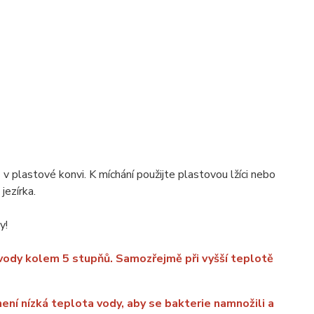
 plastové konvi. K míchání použijte plastovou lžíci nebo
jezírka.
y!
 vody kolem 5 stupňů. Samozřejmě při vyšší teplotě
není nízká teplota vody, aby se bakterie namnožili a