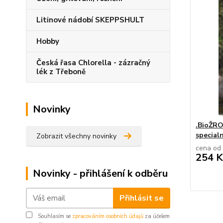
Litinové nádobí SKEPPSHULT
Hobby
Česká řasa Chlorella - zázračný
lék z Třeboně
Novinky
.BioŽRO
specialn
Zobrazit všechny novinky
cena od
254 K
Novinky - přihlášení k odběru
Přihlásit se
Souhlasím se
zpracováním osobních údajů
za účelem