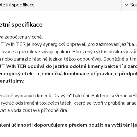
etní specifikace
Sou
tní specifikace
a započtena v ceně.
WINTER je nový synergický přípravek pro zazimování jezírka. Jeho
 inovace a pokrok ve vývoji aplikací. Přirozený cyklus dusíku vytvá
 nebo zamrzlé hladině jezírka těžko odbourávají. Souběžně s tím
 WINTER dodává do jezírka odolné kmeny bakterií a záro
nergický efekt a jedinečná kombinace přípravku je předpokl
enutí zimy.
iálně vybraných kmenů "žravých" baktérií. Bakterie sežerou veš
 rychlé odstranění toxických látek, které se tvoří v průběhu an
at a voda zůstává přírodně čirá.
hlení účinnosti doporučujeme předem použít na vyčištění j