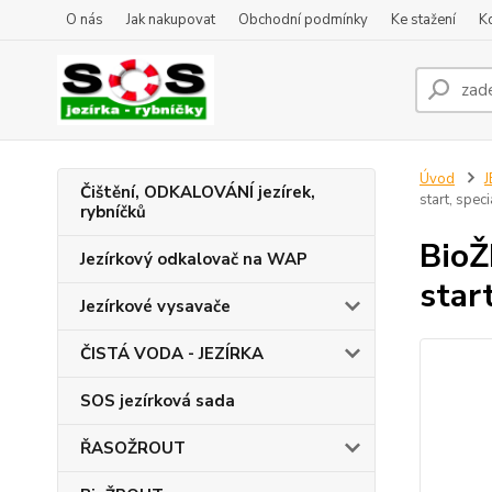
O nás
Jak nakupovat
Obchodní podmínky
Ke stažení
K
Úvod
J
Čištění, ODKALOVÁNÍ jezírek,
start, spec
rybníčků
BioŽ
Jezírkový odkalovač na WAP
star
Jezírkové vysavače
ČISTÁ VODA - JEZÍRKA
SOS jezírková sada
ŘASOŽROUT