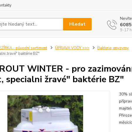
ontakty
Nevíte
Hledat
6085
9-17 h
EZÍRKA - původní sortiment
ÚPRAVA VODY >>>
Bakterie, enyzymy
ialni žravé" baktérie BZ"
ROUT WINTER - pro zazimování j
t, specialni žravé" baktérie BZ"
30% sl
příprav
majitel
Přiroze
měsícíc