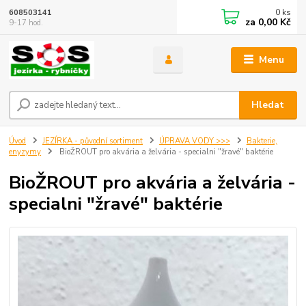
0
ks
608503141
za
0,00 Kč
9-17 hod.
Menu
Hledat
Úvod
JEZÍRKA - původní sortiment
ÚPRAVA VODY >>>
Bakterie,
enyzymy
BioŽROUT pro akvária a želvária - specialni "žravé" baktérie
BioŽROUT pro akvária a želvária -
specialni "žravé" baktérie