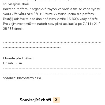
souvisejícím zboží
Baktérie "sežerou" organické zbytky ve vodě a tím se voda vyčistí.
Vodu v želváriu NEMĚŇTE. Pouze 2x týdně (nebo dle potřeby
častěji) odsávejte ode dna nečistoty v míře 15-30% vody nádrže.
Pro zajímavost můžete nafotit stav před aplikací a po 7 / 14 / 21 /
28 / 35 dnech.
**********************************************************************
*****************************************
Chraňte před dětmi!
Obsah: 50 ml
----------------------------------------------------------------------
---------------------------------------------------------------------
Výrobce: Biosystémy s.r.o.
Související zboží
3