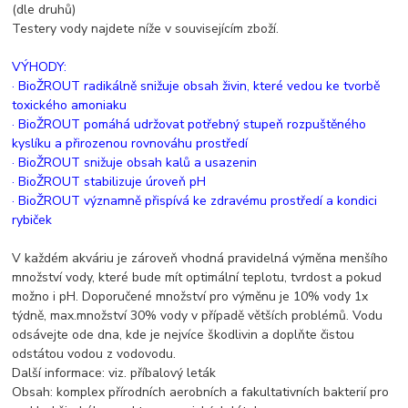
(dle druhů)
Testery vody najdete níže v souvisejícím zboží.
VÝHODY:
· BioŽROUT radikálně snižuje obsah živin, které vedou ke tvorbě
toxického amoniaku
· BioŽROUT pomáhá udržovat potřebný stupeň rozpuštěného
kyslíku a přirozenou rovnováhu prostředí
· BioŽROUT snižuje obsah kalů a usazenin
· BioŽROUT stabilizuje úroveň pH
· BioŽROUT významně přispívá ke zdravému prostředí a kondici
rybiček
V každém akváriu je zároveň vhodná pravidelná výměna menšího
množství vody, které bude mít optimální teplotu, tvrdost a pokud
možno i pH. Doporučené množství pro výměnu je 10% vody 1x
týdně, max.množství 30% vody v případě větších problémů. Vodu
odsávejte ode dna, kde je nejvíce škodlivin a doplňte čistou
odstátou vodou z vodovodu.
Další informace: viz. příbalový leták
Obsah: komplex přírodních aerobních a fakultativních bakterií pro