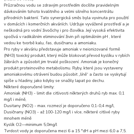
Průzračnou vodu se zdravým prostředím docílíte pravidelným
dávkováním tohoto kvalitního a velmi silného koncentrátu
přírodních bakterií. Tato synergická směs byla vyvinuta pro použití
v domácích i komerčních akváriích. Udržuje vyvážené prostředí a je
neškodná pro vodní živočichy i pro člověka. Její vysoká efektivita
spočívá v radikálním eliminování živin při optimálním pH , které
vedou ke tvorbě kalu, řas, dusičnanu a amoniaku.
Pro ryby v akváriu představuje amoniak v neionizované formě
(NH3) toxický produkt, který může blokovat převod kyslíku v rybích
žábrách a způsobit jim trvalé poškození. Amoniak je konečný
produkt proteinového metabolismu. Ryby, které jsou vystaveny
amoniakovému otrávení budou působit „líně“ a často se vyskytují
spíše u hladiny, jako kdyby se snažily lapat po dechu.
Některé doporučené limity:
Amoniak (NH3) - limit dle citlivosti některých druhů ryb max. 0,1
mg/l i méně,
Dusitany (NO2) - max. rozmezí je doporučeno 0,1-0,4 mg/l,
Dusičnany (NO3) - až 100-120 mg/l i více, některé citlivé ryby
mnohem méně
Kyslík O2—minimum 5,0mg/l
Tvrdost vody je doporučena mezi 6 a 15 °dH a pH mezi 6,0 a 7,5.