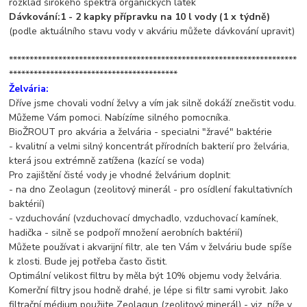
rozklad širokého spektra organických látek
Dávkování:1 - 2 kapky přípravku na 10 l vody (1 x týdně)
(podle aktuálního stavu vody v akváriu můžete dávkování upravit)
**********************************************************************
*****************************************
Želvária:
Dříve jsme chovali vodní želvy a vím jak silně dokáží znečistit vodu.
Můžeme Vám pomoci. Nabízíme silného pomocníka.
BioŽROUT pro akvária a želvária - specialni "žravé" baktérie
- kvalitní a velmi silný koncentrát přírodních bakterií pro želvária,
která jsou extrémně zatížena (kazící se voda)
Pro zajištění čisté vody je vhodné želvárium doplnit:
- na dno Zeolagun (zeolitový minerál - pro osídlení fakultativních
baktérií)
- vzduchování (vzduchovací dmychadlo, vzduchovací kamínek,
hadička - silně se podpoří množení aerobních baktérií)
Můžete používat i akvarijní filtr, ale ten Vám v želváriu bude spíše
k zlosti. Bude jej potřeba často čistit.
Optimální velikost filtru by měla být 10% objemu vody želvária.
Komerční filtry jsou hodně drahé, je lépe si filtr sami vyrobit. Jako
filtrační médium použijte Zeolagun (zeolitový minerál) - viz. níže v