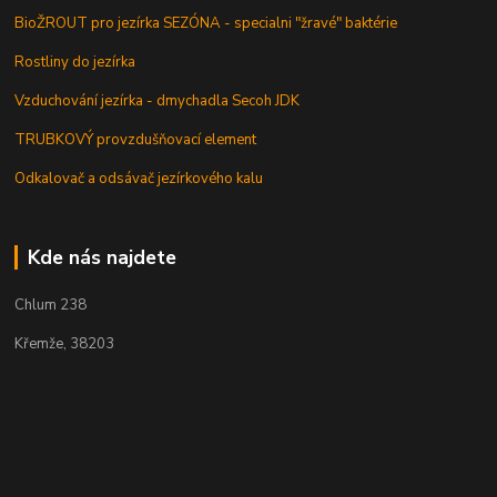
BioŽROUT pro jezírka SEZÓNA - specialni "žravé" baktérie
Rostliny do jezírka
Vzduchování jezírka - dmychadla Secoh JDK
TRUBKOVÝ provzdušňovací element
Odkalovač a odsávač jezírkového kalu
Kde nás najdete
Chlum 238
Křemže, 38203