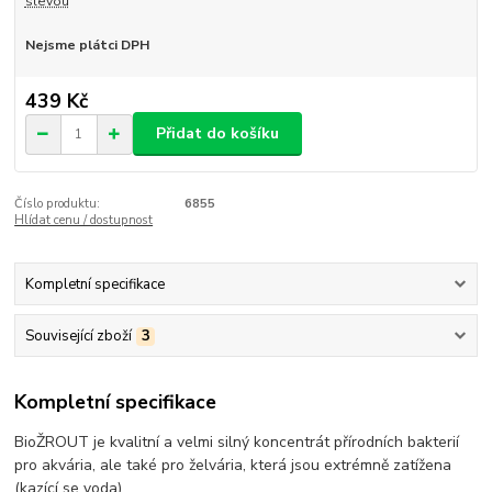
slevou
Nejsme plátci DPH
439 Kč
Přidat do košíku
Číslo produktu:
6855
Hlídat cenu / dostupnost
Kompletní specifikace
Související zboží
3
Kompletní specifikace
BioŽROUT je kvalitní a velmi silný koncentrát přírodních bakterií
pro akvária, ale také pro želvária, která jsou extrémně zatížena
(kazící se voda).