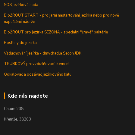
SOS jezírková sada
BioŽROUT START - pro jarní nastartování jezírka nebo pro nově
napuštěné nádrže
BioŽROUT pro jezírka SEZÓNA - specialni "žravé" baktérie
Rostliny do jezírka
Vzduchování jezírka - dmychadla Secoh JDK
TRUBKOVÝ provzdušňovací element
Odkalovač a odsávač jezírkového kalu
Kde nás najdete
Chlum 238
Křemže, 38203