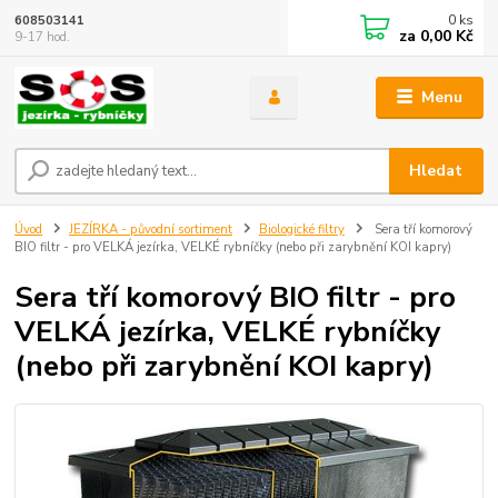
0
ks
608503141
za
0,00 Kč
9-17 hod.
Menu
Hledat
Úvod
JEZÍRKA - původní sortiment
Biologické filtry
Sera tří komorový
BIO filtr - pro VELKÁ jezírka, VELKÉ rybníčky (nebo při zarybnění KOI kapry)
Sera tří komorový BIO filtr - pro
VELKÁ jezírka, VELKÉ rybníčky
(nebo při zarybnění KOI kapry)