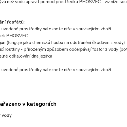
vá než vodu upravit pomocí prostředku PHOSVEC - viz.níže souvi
ní fosfátů:
 uvedené prostředky naleznete níže v souvisejícím zboží
avek PHOSVEC
un (funguje jako chemická houba na odstranění škodlivin z vody)
cí rostliny - přirozeným způsobem odčerpávají fosfor z vody (potř
elné odkalování dna jezírka
 uvedené prostředky naleznete níže v souvisejícím zboží
zařazeno v kategoriích
 vody