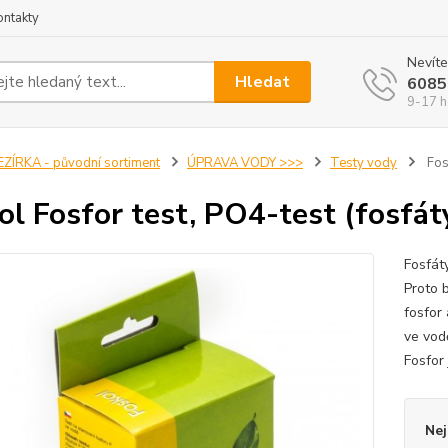
ontakty
Nevíte
Hledat
6085
9-17 h
EZÍRKA - původní sortiment
ÚPRAVA VODY >>>
Testy vody
Fosk
ol Fosfor test, PO4-test (fosfát
Fosfáty
Proto 
fosfor
ve vod
Fosfor 
Nej