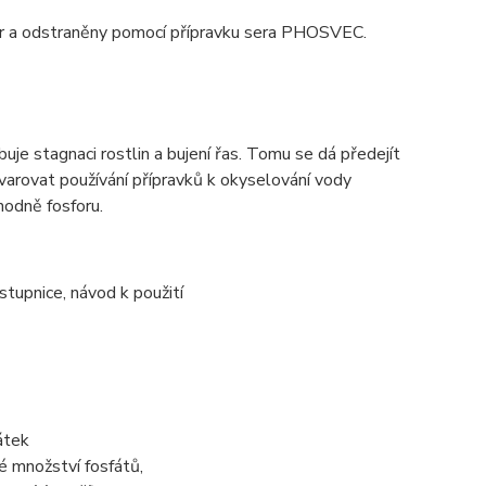
for a odstraněny pomocí přípravku sera PHOSVEC.
buje stagnaci rostlin a bujení řas. Tomu se dá předejít
arovat používání přípravků k okyselování vody
hodně fosforu.
stupnice, návod k použití
átek
é množství fosfátů,