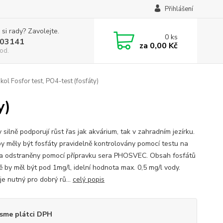
Přihlášení
 si rady? Zavolejte.
0
ks
03141
za
0,00 Kč
od.
ol Fosfor test, PO4-test (fosfáty)
y)
 silně podporují růst řas jak akvárium, tak v zahradním jezírku.
by měly být fosfáty pravidelně kontrolovány pomocí testu na
 a odstraněny pomocí přípravku sera PHOSVEC. Obsah fosfátů
ě by měl být pod 1mg/l, idelní hodnota max. 0,5 mg/l vody.
je nutný pro dobrý rů...
celý popis
sme plátci DPH