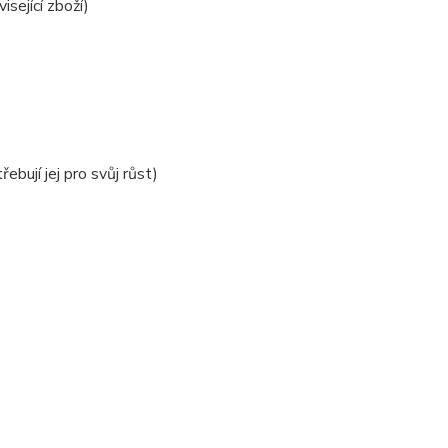
sející zboží)
ebují jej pro svůj růst)