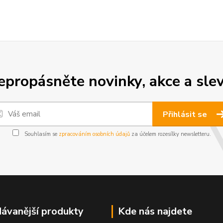
epropásněte novinky, akce a slev
Přihlásit se
Souhlasím se
zpracováním osobních údajů
za účelem rozesílky newsletteru.
ávanější produkty
Kde nás najdete