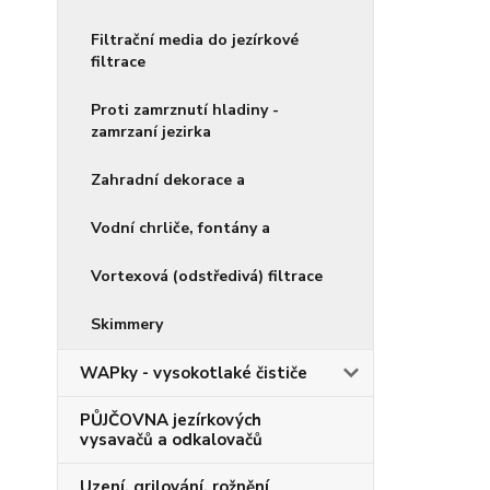
Filtrační media do jezírkové
filtrace
Proti zamrznutí hladiny -
zamrzaní jezirka
Zahradní dekorace a
Vodní chrliče, fontány a
Vortexová (odstředivá) filtrace
Skimmery
WAPky - vysokotlaké čističe
PŮJČOVNA jezírkových
vysavačů a odkalovačů
Uzení, grilování, rožnění