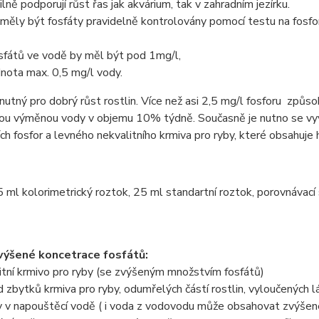
ilně podporují růst řas jak akvárium, tak v zahradním jezírku.
 měly být fosfáty pravidelně kontrolovány pomocí testu na fos
sfátů ve vodě by měl být pod 1mg/l,
dnota max. 0,5 mg/l vody.
 nutný pro dobrý růst rostlin. Více než asi 2,5 mg/l fosforu způso
nou výměnou vody v objemu 10% týdně. Současně je nutno se vyv
ích fosfor a levného nekvalitního krmiva pro ryby, které obsahuje 
5 ml kolorimetrický roztok, 25 ml standartní roztok, porovnávací 
zvýšené koncetrace fosfátů:
itní krmivo pro ryby (se zvýšeným množstvím fosfátů)
d zbytků krmiva pro ryby, odumřelých částí rostlin, vyloučených l
y v napouštěcí vodě ( i voda z vodovodu může obsahovat zvýšen