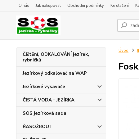
O nás
Jak nakupovat
Obchodní podmínky
Ke stažení
K
Úvod
J
Čištění, ODKALOVÁNÍ jezírek,
rybníčků
Fosk
Jezírkový odkalovač na WAP
Jezírkové vysavače
ČISTÁ VODA - JEZÍRKA
SOS jezírková sada
ŘASOŽROUT