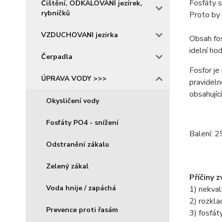
Fosfáty s
Čištění, ODKALOVÁNÍ jezírek,
rybníčků
Proto by
VZDUCHOVANI jezirka
Obsah fo
idelní ho
Čerpadla
Fosfor je
ÚPRAVA VODY >>>
pravidel
obsahujíc
Okysličení vody
Fosfáty PO4 - snížení
Balení: 2
Odstranění zákalu
Zelený zákal
Příčiny 
Voda hnije / zapáchá
1) nekval
2) rozkla
Prevence proti řasám
3) fosfát