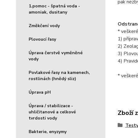
pak nezbý
1.pomoc - špatná voda -
amoniak, dusitany
Odstraně
Změkčení vody
* veškeré
1) přípr
Plovoucí řasy
2) Zeolag
Úprava čerstvě vyměněné
3) Plovou
vody
4) Pravid
Povlakové řasy na kamenech,
* veškeré
rostlinách (hnědý sliz)
Úprava pH
Úprava / stabilizace -
Zboží 
uhličitanové a celkové
tvrdosti vody
Testy
Bakterie, enyzymy