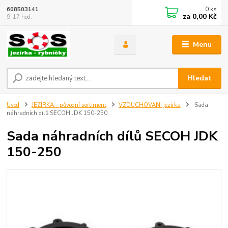
0
ks
608503141
za
0,00 Kč
9-17 hod.
Menu
Hledat
Úvod
JEZÍRKA - původní sortiment
VZDUCHOVANI jezirka
Sada
náhradních dílů SECOH JDK 150-250
Sada náhradních dílů SECOH JDK
150-250