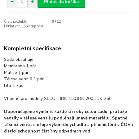
Přidat do košíku
Číslo produktu:
9722
Hlídat cenu / dostupnost
Kompletní specifikace
Sada obsahuje:
Membrána 1 pár
Matice 1 pár
Těleso ventilů 1 pár
Filtr 1 kus
Vhodné pro modely SECOH JDK-150,JDK-200, JDK-250
Doporučujeme vyměnit každé tři roky celou sadu, protože
ventily v tělese ventilů podléhají únavě materiálu. Špatně
těsnicí ventil snižuje výkon dmychadla a při umístění v ČOV i
čisticí schopnost čistírny odpadních vod.