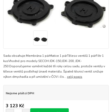
Sada obsahuje:Membrána 1 párMatice 1 párTěleso ventilů 1 párFiltr 1
kusVhodné pro modely SECOH JDK-150,JDK-200, JDK-
250 Doporučujeme vyměnit každé tři roky celou sadu, protože ventily v
tělese ventilů podléhají únavě materiálu. Špatně těsnicí ventil snižuje
výkon dmychadla a při umístění v ČOV i čis...
celý popis
Nejsme plátci DPH
3 123 Kč