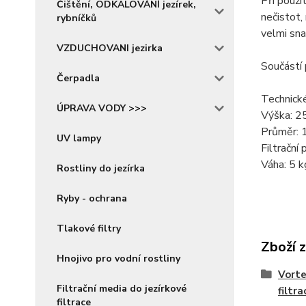
Při použi
Čištění, ODKALOVÁNÍ jezírek,
nečistot,
rybníčků
velmi sna
VZDUCHOVANI jezirka
Součástí 
Čerpadla
Technick
ÚPRAVA VODY >>>
Výška: 2
Průměr: 
UV lampy
Filtrační
Váha: 5 k
Rostliny do jezírka
Ryby - ochrana
Tlakové filtry
Zboží 
Hnojivo pro vodní rostliny
Vorte
Filtrační media do jezírkové
filtra
filtrace