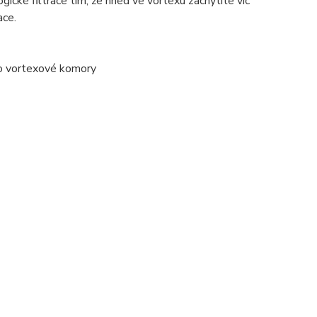
ogické filtrace tím, že hned ve vortexu zachytíte víc
ace.
do vortexové komory