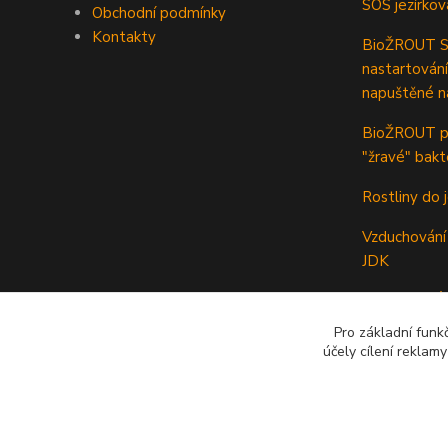
SOS jezírkov
Obchodní podmínky
Kontakty
BioŽROUT ST
nastartování
napuštěné n
BioŽROUT pr
"žravé" bakt
Rostliny do j
Vzduchování 
JDK
TRUBKOVÝ p
Pro základní funk
Odkalovač a 
účely cílení reklam