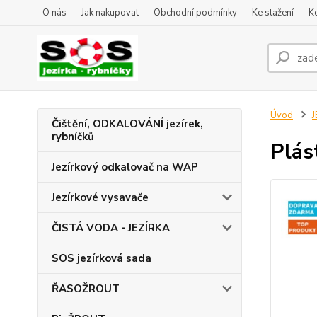
O nás
Jak nakupovat
Obchodní podmínky
Ke stažení
K
Úvod
J
Čištění, ODKALOVÁNÍ jezírek,
rybníčků
Plás
Jezírkový odkalovač na WAP
Jezírkové vysavače
ČISTÁ VODA - JEZÍRKA
SOS jezírková sada
ŘASOŽROUT