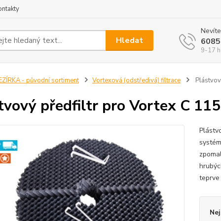
ontakty
Nevíte
Hledat
6085
9-17 h
EZÍRKA - původní sortiment
Vortexová (odstředivá) filtrace
Plástvový
tvový předfiltr pro Vortex C 115
Plástvo
systém
zpomal
hrubýc
teprve 
Nej