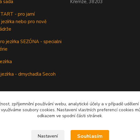
á sada
Křemže, 38203
ART - pro jarní
 jezírka nebo pro nově
ádrže
o jezírka SEZÓNA - specialni
érie
ezírka
jezírka - dmychadla Secoh
rovzdušňovací element
čnost, zpříjemnění používání webu, analytické účely a v případě udělení
odsávač jezírkového kalu
y využíváme soubory cookies. Nastavení vlastních preferencí cookies mů
odkazem ve spodní části stránek.
Souhlasím
Nastavení