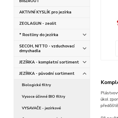
BioŽROUT
AKTIVNÍ KYSLÍK pro jezírka
ZEOLAGUN - zeolit
* Rostliny do jezírka
SECOH, NITTO - vzduchovací
dmychadla
JEZÍRKA - kompletní sortiment
JEZÍRKA - původní sortiment
Komple
Biologické filtry
Plástvový
Vysoce účinné BIO filtry
úkol zpom
předčiště
VYSAVAČE - jezírkové