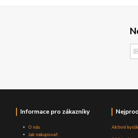
N
Informace pro zákazníky
Nejprod
O nás
Aktivní kyslí
Jak nakupovat