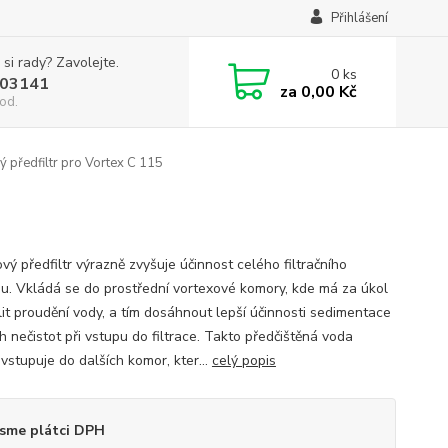
Přihlášení
 si rady? Zavolejte.
0
ks
03141
za
0,00 Kč
od.
 předfiltr pro Vortex C 115
vý předfiltr výrazně zvyšuje účinnost celého filtračního
u. Vkládá se do prostřední vortexové komory, kde má za úkol
it proudění vody, a tím dosáhnout lepší účinnosti sedimentace
h nečistot při vstupu do filtrace. Takto předčištěná voda
vstupuje do dalších komor, kter...
celý popis
sme plátci DPH