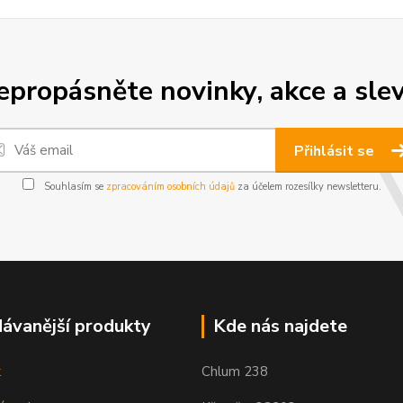
epropásněte novinky, akce a slev
Přihlásit se
Souhlasím se
zpracováním osobních údajů
za účelem rozesílky newsletteru.
ávanější produkty
Kde nás najdete
k
Chlum 238