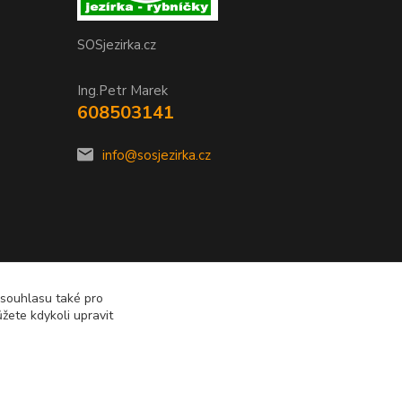
SOSjezirka.cz
Ing.Petr Marek
608503141
info@sosjezirka.cz
 souhlasu také pro
žete kdykoli upravit