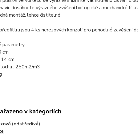
tí pláství ve vortexu se výrazně sníží interval nutného čištění biol
 navíc dosáhnete výrazného zvýšení biologické a mechanické filtr
dná montáž, lehce čistitelné
předfiltru jsou 4 ks nerezových konzolí pro pohodlné zavěšení 
é parametry:
5 cm
114 cm
 plocha : 250m2/m3
g
zařazeno v kategoriích
xová (odstředivá)
ce