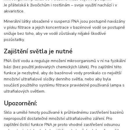
Je přátelská k živočichům i rostlinám – svoje využití nachází i v
akvaristice.
Minerální látky obsažené v suspenzi FNA jsou postupně navázány
v písku filtrace a jejich koncentrace v bazénové vodě se postupně
snižuje bez toho, aby ve vodě zůstávaly nějaké škodlivé
pozůstatky.
Zajištění světla je nutné
FNA čistí vodu a reguluje množení mikroorganismů v ní na fyzikální
bázi (bez použití jedovatých chemických látek). Pro zajištění této
funkce je nezbytné, aby do bazénové vody pronikalo co největší
množství ultrafialové složky denního světla, nebo aby byla
součástí použitého systému filtrace pravidelně používaná lampa s
ultrafialových světlem.
Upozornění:
Sklo a umělé hmoty používané k průhlednému zastřešení bazénů
nepropouští dostatečné množství ultrafialového záření. Pro
zajištění čistící funkce FNA je proto vhodné zastřešení odsunou