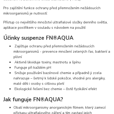
Pro zajištění funkce ochrany před přemnožením nežádoucích
mikroorganismů je nutností:
Přístup co největšího množství ultrafialové složky denního světla,
aplikace postřikem v souladu s návodem na použití
Účinky suspenze FN®AQUA
Zajišťuje ochranu před přemnožením nežádoucích
mikroorganismů - prevence množení zelených řas, bakterií a
plísní
Aktivně likviduje toxiny, mastnotu a špínu
Funguje při každém pH
Snižuje používání bazénové chemie a případně ji zcela
nahrazuje – šetrný k lidské pokožce, vhodné pro alergiky,
malé děti i osoby s citlivou pletí
Ekologické řešení bez chemie – čistě fyzikální efekt
Jak funguje FN®AQUA?
Obalí mikroorganismy anorganickým filmem, který zamezí
přístupu ultrafialového záření a tím zastaví jejich