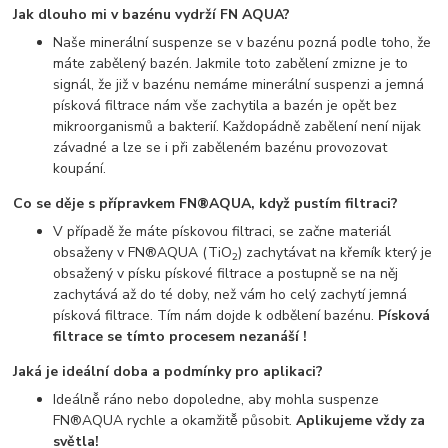
Jak dlouho mi v bazénu vydrží FN AQUA?
Naše minerální suspenze se v bazénu pozná podle toho, že
máte zabělený bazén. Jakmile toto zabělení zmizne je to
signál, že již v bazénu nemáme minerální suspenzi a jemná
písková filtrace nám vše zachytila a bazén je opět bez
mikroorganismů a bakterií. Každopádně zabělení není nijak
závadné a lze se i při zaběleném bazénu provozovat
koupání.
Co se děje s přípravkem FN®AQUA, když pustím filtraci?
V případě že máte pískovou filtraci, se začne materiál
obsaženy v FN®AQUA (TiO
) zachytávat na křemík který je
2
obsažený v písku pískové filtrace a postupně se na něj
zachytává až do té doby, než vám ho celý zachytí jemná
písková filtrace. Tím nám dojde k odbělení bazénu.
Písková
filtrace se tímto procesem nezanáší !
Jaká je ideální doba a podmínky pro aplikaci?
Ideálně̌ ráno nebo dopoledne, aby mohla suspenze
FN®AQUA rychle a okamžitě̌ působit.
Aplikujeme vždy za
světla!