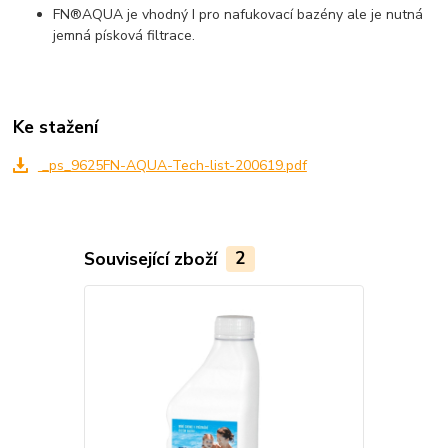
FN®AQUA je vhodný I pro nafukovací bazény ale je nutná
jemná písková filtrace.
Ke stažení
_ps_9625FN-AQUA-Tech-list-200619.pdf
Související zboží
2