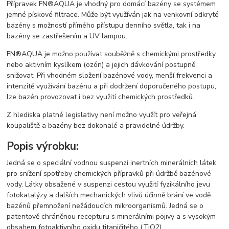
Přípravek FN®AQUA je vhodný pro domácí bazény se systémem
jemné pískové filtrace. Může být využíván jak na venkovní odkryté
bazény s možností přímého přístupu denního světla, tak i na
bazény se zastřešením a UV lampou.
FN®AQUA je možno používat souběžně s chemickými prostředky
nebo aktivním kyslíkem (ozón) a jejich dávkování postupně
snižovat. Při vhodném složení bazénové vody, menší frekvenci a
intenzitě využívání bazénu a při dodržení doporučeného postupu,
lze bazén provozovat i bez využití chemických prostředků.
Z hlediska platné legislativy není možno využít pro veřejná
koupaliště a bazény bez dokonalé a pravidelné údržby.
Popis výrobku:
Jedná se o speciální vodnou suspenzi inertních minerálních látek
pro snížení spotřeby chemických přípravků při údržbě bazénové
vody. Látky obsažené v suspenzi cestou využití fyzikálního jevu
fotokatalýzy a dalších mechanických vlivů účinně brání ve vodě
bazénů přemnožení nežádoucích mikroorganismů. Jedná se o
patentově chráněnou recepturu s minerálními pojivy a s vysokým
obsahem fotoaktivního oxidu titaničitého (TiO2).