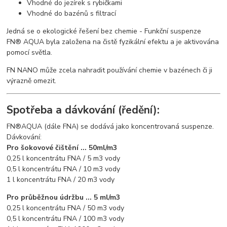
Vhodné do jezírek s rybičkami
Vhodné do bazénů s filtrací
Jedná se o ekologické řešení bez chemie - Funkční suspenze
FN® AQUA byla založena na čistě fyzikální efektu a je aktivována
pomocí světla.
FN NANO může zcela nahradit používání chemie v bazénech či ji
výrazně omezit.
Spotřeba a dávkování (ředění):
FN®AQUA (dále FNA) se dodává jako koncentrovaná suspenze.
Dávkování:
Pro šokovové čištění ... 50ml/m3
0,25 l koncentrátu FNA / 5 m3 vody
0,5 l koncentrátu FNA / 10 m3 vody
1 l koncentrátu FNA / 20 m3 vody
Pro průběžnou údržbu ... 5 ml/m3
0,25 l koncentrátu FNA / 50 m3 vody
0,5 l koncentrátu FNA / 100 m3 vody