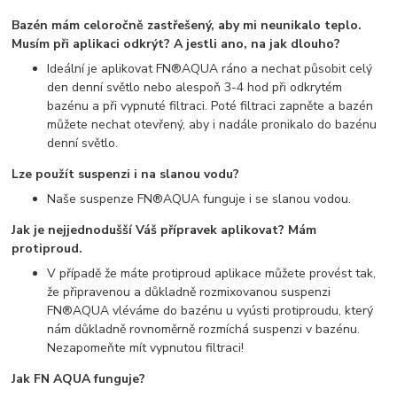
Bazén mám celoročně zastřešený, aby mi neunikalo teplo.
Musím při aplikaci odkrýt? A jestli ano, na jak dlouho?
Ideální je aplikovat FN®AQUA ráno a nechat působit celý
den denní světlo nebo alespoň 3-4 hod při odkrytém
bazénu a při vypnuté filtraci. Poté filtraci zapněte a bazén
můžete nechat otevřený, aby i nadále pronikalo do bazénu
denní světlo.
Lze použít suspenzi i na slanou vodu?
Naše suspenze FN®AQUA funguje i se slanou vodou.
Jak je nejjednodušší Váš přípravek aplikovat? Mám
protiproud.
V případě že máte protiproud aplikace můžete provést tak,
že připravenou a důkladně rozmixovanou suspenzi
FN®AQUA vléváme do bazénu u vyústi protiproudu, který
nám důkladně rovnoměrně rozmíchá suspenzi v bazénu.
Nezapomeňte mít vypnutou filtraci!
Jak FN AQUA funguje?