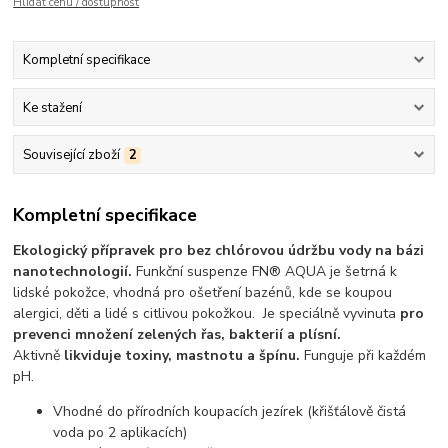
Hlídat cenu / dostupnost
Kompletní specifikace
Ke stažení
Související zboží
2
Kompletní specifikace
Ekologický přípravek pro bez chlórovou údržbu vody na bázi
nanotechnologií.
Funkční suspenze FN® AQUA je šetrná k
lidské pokožce, vhodná pro ošetření bazénů, kde se koupou
alergici, děti a lidé s citlivou pokožkou. Je speciálně vyvinuta
pro
prevenci množení zelených řas, bakterií a plísní.
Aktivně
likviduje toxiny, mastnotu a špínu.
Funguje při každém
pH.
Vhodné do přírodních koupacích jezírek (křišťálově čistá
voda po 2 aplikacích)