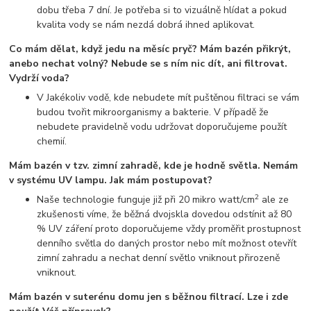
dobu třeba 7 dní. Je potřeba si to vizuálně hlídat a pokud
kvalita vody se nám nezdá dobrá ihned aplikovat.
Co mám dělat, když jedu na měsíc pryč? Mám bazén přikrýt,
anebo nechat volný? Nebude se s ním nic dít, ani filtrovat.
Vydrží voda?
V Jakékoliv vodě, kde nebudete mít puštěnou filtraci se vám
budou tvořit mikroorganismy a bakterie. V případě že
nebudete pravidelně vodu udržovat doporučujeme použít
chemií.
Mám bazén v tzv. zimní zahradě, kde je hodně světla. Nemám
v systému UV lampu. Jak mám postupovat?
2
Naše technologie funguje již při 20 mikro watt/cm
ale ze
zkušenosti víme, že běžná dvojskla dovedou odstínit až 80
% UV záření proto doporučujeme vždy proměřit prostupnost
denního světla do daných prostor nebo mít možnost otevřít
zimní zahradu a nechat denní světlo vniknout přirozeně
vniknout.
Mám bazén v suterénu domu jen s běžnou filtrací. Lze i zde