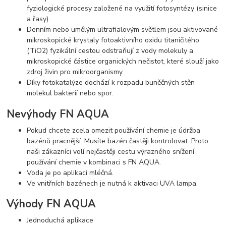
fyziologické procesy založené na využití fotosyntézy (sinice
a řasy).
Denním nebo umělým ultrafialovým světlem jsou aktivované
mikroskopické krystaly fotoaktivního oxidu titaničitého
(TiO2) fyzikální cestou odstraňují z vody molekuly a
mikroskopické částice organických nečistot, které slouží jako
zdroj živin pro mikroorganismy
Díky fotokatalýze dochází k rozpadu buněčných stěn
molekul bakterií nebo spor.
Nevýhody FN AQUA
Pokud chcete zcela omezit používání chemie je údržba
bazénů pracnější. Musíte bazén častěji kontrolovat. Proto
naši zákazníci volí nejčastěji cestu výrazného snížení
používání chemie v kombinaci s FN AQUA.
Voda je po aplikaci mléčná.
Ve vnitřních bazénech je nutná k aktivaci UVA lampa.
Výhody FN AQUA
Jednoduchá aplikace