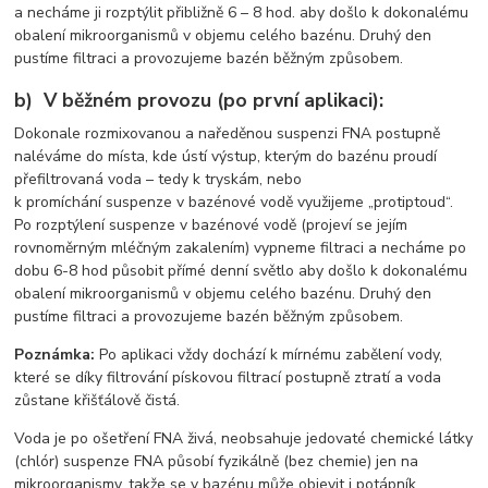
a necháme ji rozptýlit přibližně 6 – 8 hod. aby došlo k dokonalému
obalení mikroorganismů v objemu celého bazénu. Druhý den
pustíme filtraci a provozujeme bazén běžným způsobem.
b) V běžném provozu (po první aplikaci):
Dokonale rozmixovanou a naředěnou suspenzi FNA postupně
naléváme do místa, kde ústí výstup, kterým do bazénu proudí
přefiltrovaná voda – tedy k tryskám, nebo
k promíchání suspenze v bazénové vodě využijeme „protiptoud“.
Po rozptýlení suspenze v bazénové vodě (projeví se jejím
rovnoměrným mléčným zakalením) vypneme filtraci a necháme po
dobu 6-8 hod působit přímé denní světlo aby došlo k dokonalému
obalení mikroorganismů v objemu celého bazénu. Druhý den
pustíme filtraci a provozujeme bazén běžným způsobem.
Poznámka:
Po aplikaci vždy dochází k mírnému zabělení vody,
které se díky filtrování pískovou filtrací postupně ztratí a voda
zůstane křišťálově čistá.
Voda je po ošetření FNA živá, neobsahuje jedovaté chemické látky
(chlór) suspenze FNA působí fyzikálně (bez chemie) jen na
mikroorganismy, takže se v bazénu může objevit i potápník.