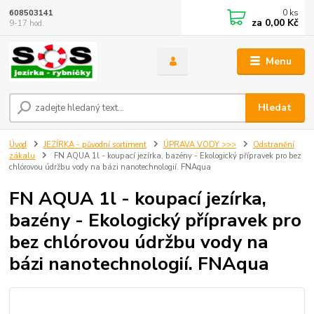
0
ks
608503141
za
0,00 Kč
9-17 hod.
Menu
Hledat
Úvod
JEZÍRKA - původní sortiment
ÚPRAVA VODY >>>
Odstranění
zákalu
FN AQUA 1l - koupací jezírka, bazény - Ekologický přípravek pro bez
chlórovou údržbu vody na bázi nanotechnologií. FNAqua
FN AQUA 1l - koupací jezírka,
bazény - Ekologický přípravek pro
bez chlórovou údržbu vody na
bázi nanotechnologií. FNAqua