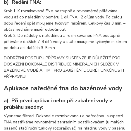
b) Ředění FNA:
Krok 1. K rozmixované FNA postupně a rovnoměrně přiléváme
vodu až do naředění v poměru 1 díl FNA : 2 dílům vody. Po celou
dobu ředění opět mixujeme tyčovým mixérem. Celkový čas 3 min. –
občas necháme mixér odpočinout.
Krok 2. Do nádoby s naředěnou a rozmixovanou FNA postupně
přiléváme dalších 7-8 dílů vody a stále mixujeme tyčovým mixérem
po dobu asi dalších 3-5 min.
DODRŽENÍ POSTUPU PŘÍPRAVY SUSPENZE JE DŮLEŽITÉ PRO
DOSAŽENÍ DOKONALÉ DISTRIBUCE MINERÁLNÍCH SLOŽEK V
BAZÉNOVÉ VODĚ A TÍM I PRO ZAJIŠTĚNÍ DOBRÉ FUNKČNOSTI
PŘÍPRAVKU!
Aplikace naředěné fna do bazénové vody
a) Při první aplikaci nebo při zakalení vody v
průběhu sezóny:
Vypneme filtraci. Dokonale rozmixovanou a naředěnou suspenzi
FNA nastříkáme rovnoměrně zahradním postřikovačem (u malých
bazénů stačí ruční tlakový rozprašovač) na hladinu vody v bazénu