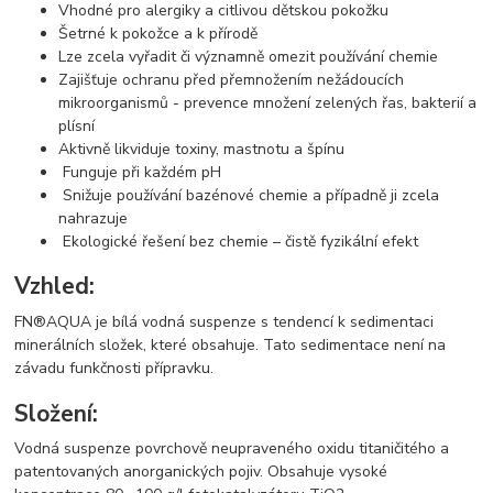
Vhodné pro alergiky a citlivou dětskou pokožku
Šetrné k pokožce a k přírodě
Lze zcela vyřadit či významně omezit používání chemie
Zajišťuje ochranu před přemnožením nežádoucích
mikroorganismů - prevence množení zelených řas, bakterií a
plísní
Aktivně likviduje toxiny, mastnotu a špínu
Funguje při každém pH
Snižuje používání bazénové chemie a případně ji zcela
nahrazuje
Ekologické řešení bez chemie – čistě fyzikální efekt
Vzhled:
FN®AQUA je bílá vodná suspenze s tendencí k sedimentaci
minerálních složek, které obsahuje. Tato sedimentace není na
závadu funkčnosti přípravku.
Složení:
Vodná suspenze povrchově neupraveného oxidu titaničitého a
patentovaných anorganických pojiv. Obsahuje vysoké