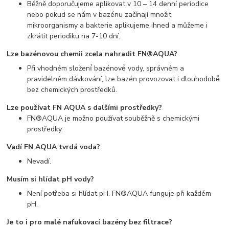
Běžně doporučujeme aplikovat v 10 – 14 denní periodice
nebo pokud se nám v bazénu začínají množit
mikroorganismy a bakterie aplikujeme ihned a můžeme i
zkrátit periodiku na 7-10 dní.
Lze bazénovou chemii zcela nahradit FN®AQUA?
Při vhodném složení́ bazénové́ vody, správném a
pravidelném dávkování, lze bazén provozovat i dlouhodobě̌
bez chemických prostředků.
Lze používat FN AQUA s dalšími prostředky?
FN®AQUA je možno používat souběžně s chemickými
prostředky.
Vadí FN AQUA tvrdá voda?
Nevadí.
Musím si hlídat pH vody?
Není potřeba si hlídat pH. FN®AQUA funguje při každém
pH.
Je to i pro malé nafukovací bazény bez filtrace?