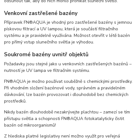
odsunout tak, aby do nich mohlo pronikat sluneční světlo.
Venkovní zastřešené bazény
Přípravek FN®AQUA je vhodný pro zastřešené bazény s jemnou
pískovou filtrací a UV lampou, která je součástí filtračního
systému a je pravidelně využívána. Možnost otevřít v létě bazén
pro přímý vstup slunečního světla je výhodou.
Soukromé bazény uvnitř objektů
Požadavky jsou stejné jako u venkovních zastřešených bazénů –
nutností je UV lampa ve filtračním systému.
FN®AQUA je možno používat souběžně s chemickými prostředky.
Při vhodném složení bazénové vody, správném a pravidelném
dávkování, lze bazén provozovat i dlouhodobě bez chemických
prostředků.
Nikdy bazén dlouhodobě nezakrývejte plachtou – zamezí se tím
přístupu světla a schopnosti FN®AQUA fotokatalyticky čistit
bazén od mikroorganismů!
Z hlediska platné legislativy není možno využít pro veřejná