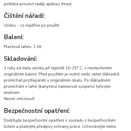
potřeba provést raději aplikaci ihned.
Čištění nářadí:
Vodou - co nejdříve po použití.
Balení:
Plastová lahev: 1 litr
Skladování:
2 roky od data výroby při teplotě 10-25° C, v neotevřeném
originálním balení. Před použitím je nutné směs velmi důkladně
promíchat protřepáním v originálním obalu. Po důkladném
promíchání v lahvi (kanystru) namixovat suspenzi tyčovým
mixérem.
Nesmí zmrznout!
Bezpečnostní opatření:
Dodržujte bezpečnostní opatření v souladu s bezpečnostním
listem a platnými předpisy ochrany práce. Uchovávejte mimo