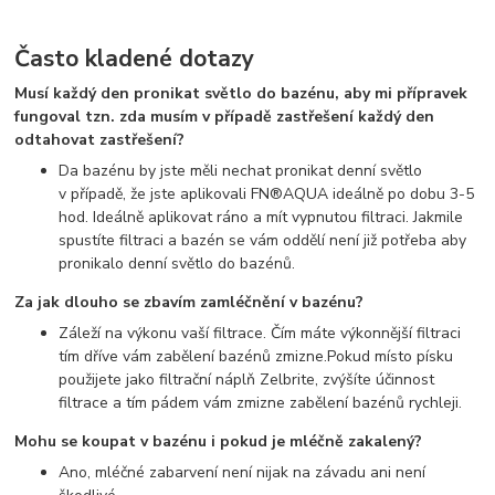
Často kladené dotazy
Musí každý den pronikat světlo do bazénu, aby mi přípravek
fungoval tzn. zda musím v případě zastřešení každý den
odtahovat zastřešení?
Da bazénu by jste měli nechat pronikat denní světlo
v případě, že jste aplikovali FN®AQUA ideálně po dobu 3-5
hod. Ideálně aplikovat ráno a mít vypnutou filtraci. Jakmile
spustíte filtraci a bazén se vám oddělí není již potřeba aby
pronikalo denní světlo do bazénů.
Za jak dlouho se zbavím zamléčnění v bazénu?
Záleží na výkonu vaší filtrace. Čím máte výkonnější filtraci
tím dříve vám zabělení bazénů zmizne.Pokud místo písku
použijete jako filtrační náplň Zelbrite, zvýšíte účinnost
filtrace a tím pádem vám zmizne zabělení bazénů rychleji.
Mohu se koupat v bazénu i pokud je mléčně zakalený?
Ano, mléčné zabarvení není nijak na závadu ani není