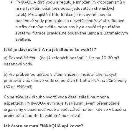
FN®AQUA čistí vodu a reguluje množení mikroorganismů v
ní na fyzikální bázi (bez použií jedovatých chemických
látek). Pro zajištění této funkce je nezbytné, aby do
bazénové́ vody pronikalo, co největší množství ultrafialové
složky denního světla, nebo aby byla součástí použitého
systému filtrace pravidelně používána lampa s ultrafialovým
světlem.
Jaké je dávkování? A na jak dlouho to vydrží ?
a) Šokové čištění – (do již zelených bazénů) 1 litr na 10-20 m3
bazénové vody.
b) Pro průběžnou údržbu s cílem snížení množství chemických
přípravků v bazénové vodě se používá 0,1 litru FNA na 20m3 vody
(50 ml FNA/m3)
Co se týče, jak dlouho vydrží voda čistá, záleží na mnoha
aspektech. FN®AQUA eliminuje fyzikálním jevem přemnožené
organismy v bazénové vodě a opět záleží na tom kdy se v bazénu
přemnoží a budete to viditelně pozorovat.
Jak často se musí FN®AQUA aplikovat?