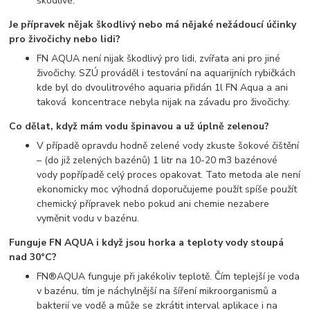
škodlivé.
Je přípravek nějak škodlivý nebo má nějaké nežádoucí účinky
pro živočichy nebo lidi?
FN AQUA není nijak škodlivý pro lidi, zvířata ani pro jiné
živočichy. SZÚ prováděl i testování na aquarijních rybičkách
kde byl do dvoulitrového aquaria přidán 1l FN Aqua a ani
taková koncentrace nebyla nijak na závadu pro živočichy.
Co dělat, když mám vodu špinavou a už úplně zelenou?
V případě opravdu hodně zelené vody zkuste šokové čištění
– (do již zelených bazénů) 1 litr na 10-20 m3 bazénové
vody popřípadě celý proces opakovat. Tato metoda ale není
ekonomicky moc výhodná doporučujeme použít spíše použít
chemický přípravek nebo pokud ani chemie nezabere
vyměnit vodu v bazénu.
Funguje FN AQUA i když jsou horka a teploty vody stoupá
nad 30°C?
FN®AQUA funguje při jakékoliv teplotě. Čím teplejší je voda
v bazénu, tím je náchylnější na šíření mikroorganismů a
bakterií ve vodě a může se zkrátit interval aplikace i na