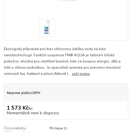
Ekologický přípravek pro bez chlórovou údržbu vody na bázi
nanotechnologií. Funkční suspenze FN® AQUA je šetrná k lidské
pokožce, vhodná pro ošetření bazénů, kde se koupou alergici, děti a
lidé s citlivou pokožkou. Je speciálně vyvinuta pro prevenci množení
zelených řas, bakterií a plísní.Aktivně l...
celý popis
Nejsme plátci DPH
1 573 Kč
/
ks
Momentálně není k dispozici
Číslo produktu:
FN Aqua 1l