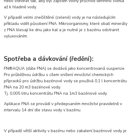
nebo otevírat tak, aby byl zajištěn volný průchod denního světla
až k hladině vody.
V případě velmi znečištěné (zelené) vody je na následujícím
příkladu vidět působení FNA. Mikroorganismy, které obalí minerály
z FNA klesají ke dnu jako kal a je nutné je z bazénu odstranit
vyluxováním.
Spotřeba a dávkování (ředění):
FN®AQUA (dále FNA) se dodává jako koncentrovaná suspenze.
Pro průběžnou údržbu s cílem snížení množství chemických
přípravků pro údržbu bazénové vody se používá 0,1 l koncentrátu
FNA na 20 m3 bazénové vody.
Tj. 0,005 litru koncentrátu FNA na 1m3 bazénové vody.
Aplikace FNA se provádí v předepsaném množství pravidelně v
intervalu 14 dní dle stavu vody v bazénu.
V případě větší aktivity v bazénu nebo zakalení bazénové vody je