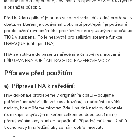
Ideálně ráno či dopoledne, aby mohla suspenze FN®AQUA rychle
a okamžitě působit.
Před každou aplikací je nutno suspenzi velmi důkladně protřepat v
obalu, ve kterém je dodávána! Dokonalé protřepání je potřebné
pro dosažení rovnoměrného promíchání nerozpustných nanočástic
TiO2 v suspenzi. To je nezbytné pro zajištění správné funkce
FN®AQUA (dále jen FNA).
FNA se aplikuje do bazénu naředěná a čerstvě rozmixovaná!
PŘÍPRAVA FNA A JEJÍ APLIKACE DO BAZÉNOVÉ VODY:
Příprava před použitím
a) Příprava FNA k naředění:
FNA dokonale protřepeme v originálním obalu – odlijeme
potřebné množství (dle velikosti bazénu) k naředění do větší
nádoby, kde můžeme mixovat. Zde ji na dně nádoby dokonale
rozmixujeme tyčovým mixérem celkem po dobu asi 3 min (s
přerušováním, aby si mixér odpočinul). Případně můžeme již přilít
trochu vody k naředění, aby se nám dobře mixovalo.