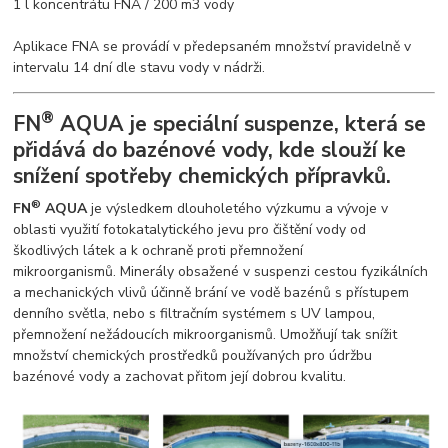
1 l koncentrátu FNA / 200 m3 vody
Aplikace FNA se provádí v předepsaném množství pravidelně v
intervalu 14 dní dle stavu vody v nádrži.
®
FN
AQUA je speciální suspenze, která se
přidává do bazénové vody, kde slouží ke
snížení spotřeby chemických přípravků.
®
FN
AQUA
je výsledkem dlouholetého výzkumu a vývoje v
oblasti využití fotokatalytického jevu pro čištění vody od
škodlivých látek a k ochraně proti přemnožení
mikroorganismů. Minerály obsažené v suspenzi cestou fyzikálních
a mechanických vlivů účinně brání ve vodě bazénů s přístupem
denního světla, nebo s filtračním systémem s UV lampou,
přemnožení nežádoucích mikroorganismů. Umožňují tak snížit
množství chemických prostředků používaných pro údržbu
bazénové vody a zachovat přitom její dobrou kvalitu.