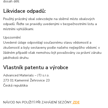
dosah dětí.
Likvidace odpadů:
Použitý prázdný obal odevzdejte na sběrné místo obalových
odpadů. Řiďte se pravidly uvedenými v bezpečnostními listu a
místními vyhláškami.
Upozornění:
Uvedené údaje odpovídají současnému stavu vědomostí a
zkušeností a byly sestaveny podle našeho nejlepšího vědomí, v
žádném případě však nemohou být považovány za právní záruku
jakéhokoli druhu.
Vlastník patentu a výrobce
Advanced Materials – JTJ s.r.o.
273 01 Kamenné Žehrovice 23
Česká republika
NÁVOD NA POUŽITÍ PŘI ZAHÁJENÍ SEZÓNY:
ZDE