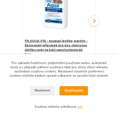
FN AQUA 0,5l - koupací jezírka, bazény -
FN AQUA 0,25
Ekologický přípravek pro bez chlórovou
Ekologický 
údržbu vody na bázi nanotechnologií.
údržbu vody 
FNAqua
FNAqua
869 Kč
450 Kč
/
ks
/
ks
Pro základní funkčnost, zpříjemnění používání webu, analytické
účely a v případě udělení souhlasu také pro účely cílení reklamy
Detail
využíváme soubory cookies. Nastavení vlastních preferencí
cookies můžete kdykoli upravit odkazem ve spodní části stránek.
Souhlasím
Nastavení
Zboží zařazeno v kategoriích
Souhlas můžete odmítnout
zde
.
Přípravky proti zelené vodě