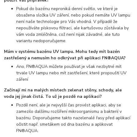
použít Váš přípravek?
Pokud do bazénu neproniká denní světlo, ve které je
obsažena složka UV záření, nebo pokud nemáte UV lampu
není naše technologie pro Vás vhodná. V případě že
nepoužíváte pískovou filtraci, ale kartušovou zůstávala by
vám voda zmléčněna, což není nijak závadné, ale tuto
variantu nedoporučujeme.
Mám v systému bazénu UV lampu. Mohu tedy mít bazén
zastřešený a nemusím ho odkrývat při aplikaci FN®AQUA?
Ano, FN®AQUA můžete používat je však nezbytné mít
trvale UV lampu nebo mít zastřešení, které propouští UV
záření
Začínají mi na malých místech zelenat stěny, schody, ale
voda jej jinak čistá. To už je pozdě na aplikaci?
Pozdě není, ale je nejvyšší čas provést aplikaci, aby se
zamezilo dalšímu rozšíření mikroorganismu a bakterií v
bazénu. Doporučujeme takto nazelenalé řasy před aplikací
očistit např. smetákem od dna bazénu a aplikovat
FN®AQUA.