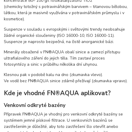
koncentrace 80– 100 g/l fotokatalyzátoru TiO2
(chemicky totožný s potravinářským barvivem – titanovou bělobou,
látkou, která je masivně využívána v potravinářském průmyslu i v
kosmetice).
Suspenze v souladu s evropskými i světovými trendy neobsahuje
žádné organické sloučeniny (ISO 16000-10, ISO 16000-11).
Suspenze je naprosto bezpečná, na čistě anorganické bázi.
Minerály obsažené v FN®AQUA obalí sinice a zamezí přístupu
ultrafialového záření do jejich těla. Tím zastaví proces
fotosyntézy a sinic v průběhu několika dní uhynou.
Klesnou pak v podobě kalu na dno (zkumavka vlevo).
Ve vodě bez FN®AQUA sinice zdárně přežívají (zkumavka vpravo).
Kde je vhodné FN®AQUA aplikovat?
Venkovní odkryté bazény
Přípravek FN®AQUA je vhodný pro venkovní odkryté bazény se
systémem jemné pískové filtrace. U venkovních bazénů se
zastřešením je důležité, aby toto zastřešení šlo otevřít anebo