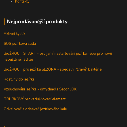
Kontakty
Nejprodávanější produkty
Aktivní kyslík
SOS jezírková sada
BioŽROUT START - pro jarní nastartování jezírka nebo pro nově
napuštěné nádrže
BioŽROUT pro jezírka SEZÓNA - specialni "žravé" baktérie
Rostliny do jezírka
Vzduchování jezírka - dmychadla Secoh JDK
TRUBKOVÝ provzdušňovací element
Odkalovač a odsávač jezírkového kalu