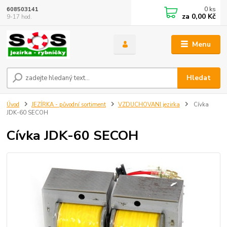
0
ks
608503141
za
0,00 Kč
9-17 hod.
Menu
Hledat
Úvod
JEZÍRKA - původní sortiment
VZDUCHOVANI jezirka
Cívka
JDK-60 SECOH
Cívka JDK-60 SECOH