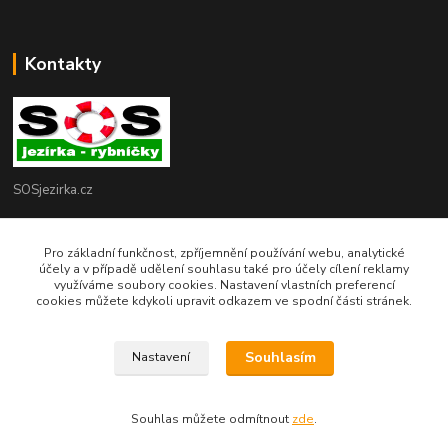
Kontakty
SOSjezirka.cz
Ing.Petr Marek
608503141
Pro základní funkčnost, zpříjemnění používání webu, analytické
účely a v případě udělení souhlasu také pro účely cílení reklamy
využíváme soubory cookies. Nastavení vlastních preferencí
info@sosjezirka.cz
cookies můžete kdykoli upravit odkazem ve spodní části stránek.
Souhlasím
Nastavení
© Copyright Ing.Petr Marek
Souhlas můžete odmítnout
zde
.
Vytvořeno na
Eshop-rychle.cz