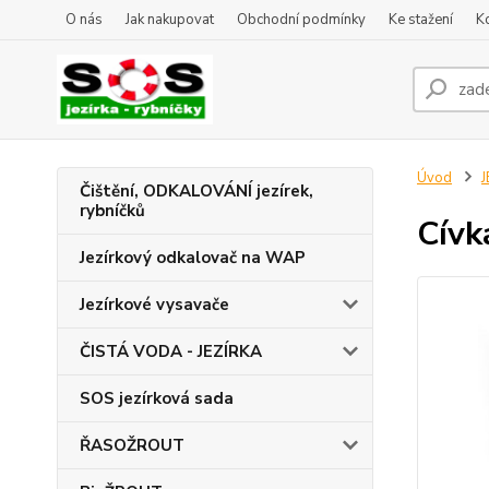
O nás
Jak nakupovat
Obchodní podmínky
Ke stažení
K
Úvod
J
Čištění, ODKALOVÁNÍ jezírek,
rybníčků
Cívk
Jezírkový odkalovač na WAP
Jezírkové vysavače
ČISTÁ VODA - JEZÍRKA
SOS jezírková sada
ŘASOŽROUT