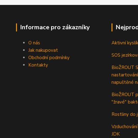
Informace pro zákazníky
Nejprod
O nás
Aktivní kyslí
Jak nakupovat
SOS jezírkov
Obchodní podmínky
Kontakty
BioŽROUT ST
nastartování
napuštěné n
BioŽROUT pr
"žravé" bakt
Rostliny do j
Vzduchování 
JDK