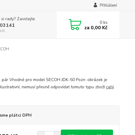
Přihlášení
 si rady? Zavolejte.
0
ks
03141
za
0,00 Kč
od.
SECOH
1 pár Vhodné pro model SECOH JDK-50 Pozn: obrázek je
ilustrativní, nemusí přesně odpovídat tomuto typu zboží
celý
sme plátci DPH