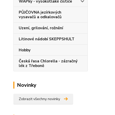
WAPky - vysokotlaké čističe
PŮJČOVNA jezírkových
vysavačů a odkalovačů
Uzení, grilování, rožnění
Litinové nádobí SKEPPSHULT
Hobby
Česká řasa Chlorella - zázračný
lék z Třeboně
Novinky
Zobrazit všechny novinky