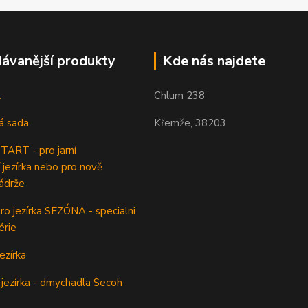
ávanější produkty
Kde nás najdete
k
Chlum 238
á sada
Křemže, 38203
ART - pro jarní
 jezírka nebo pro nově
ádrže
o jezírka SEZÓNA - specialni
érie
ezírka
jezírka - dmychadla Secoh