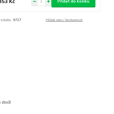
353 Kč
Přidat do košíku
roduktu:
9727
Hlídat cenu / dostupnost
 zboží