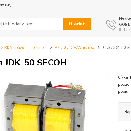
ontakty
Nevíte
Hledat
6085
9-17 h
EZÍRKA - původní sortiment
VZDUCHOVANI jezirka
Cívka JDK-50 
a JDK-50 SECOH
Cívka 
pouze 
popis
Nej