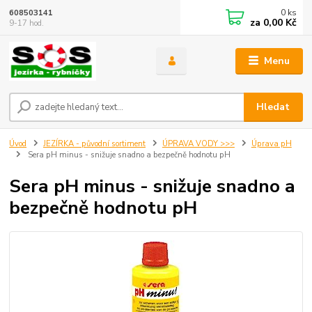
0
ks
608503141
za
0,00 Kč
9-17 hod.
Menu
Hledat
Úvod
JEZÍRKA - původní sortiment
ÚPRAVA VODY >>>
Úprava pH
Sera pH minus - snižuje snadno a bezpečně hodnotu pH
Sera pH minus - snižuje snadno a
bezpečně hodnotu pH