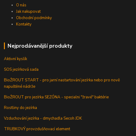
O nás
Jak nakupovat
Obchodní podmínky
Kontakty
Nejprodávanější produkty
Aktivní kyslík
SOS jezírková sada
BioŽROUT START - pro jarní nastartování jezírka nebo pro nově
napuštěné nádrže
BioŽROUT pro jezírka SEZÓNA - specialni "žravé" baktérie
Rostliny do jezírka
Vzduchování jezírka - dmychadla Secoh JDK
TRUBKOVÝ provzdušňovací element