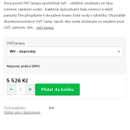
Sera pond UVC lampy spolehlivě ničí: - obtížné vznášející se řasy
(zelené zakalení vody) - bakterie způsobující řadu nemocí a další
parazity Tím přispějete k dosažení trvale čisté vody v rybníčku. Obzvláště
dlouhá konstrukce UVC lamp zajistí, aby voda zůstávala co nejdéle pod
UVC zářením, čím...
celý popis
UVClampa
Nejsme plátci DPH
5 526 Kč
Přidat do košíku
Číslo produktu:
8W
Hlídat cenu / dostupnost