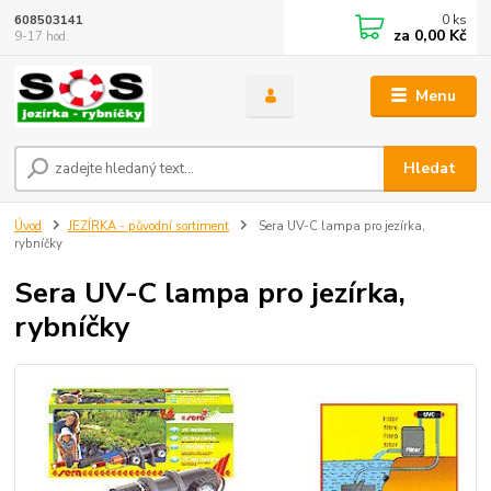
0
ks
608503141
za
0,00 Kč
9-17 hod.
Menu
Hledat
Úvod
JEZÍRKA - původní sortiment
Sera UV-C lampa pro jezírka,
rybníčky
Sera UV-C lampa pro jezírka,
rybníčky