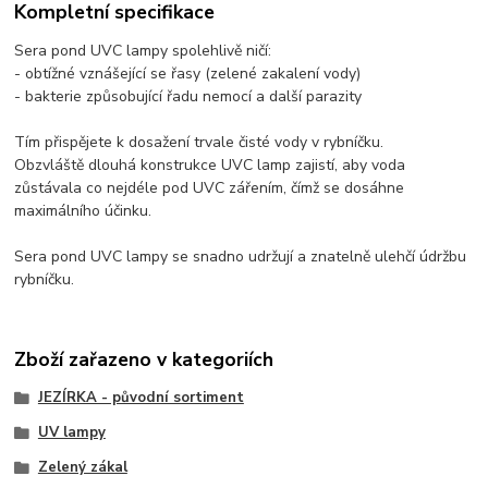
Kompletní specifikace
Sera pond UVC lampy spolehlivě ničí:
- obtížné vznášející se řasy (zelené zakalení vody)
- bakterie způsobující řadu nemocí a další parazity
Tím přispějete k dosažení trvale čisté vody v rybníčku.
Obzvláště dlouhá konstrukce UVC lamp zajistí, aby voda
zůstávala co nejdéle pod UVC zářením, čímž se dosáhne
maximálního účinku.
Sera pond UVC lampy se snadno udržují a znatelně ulehčí údržbu
rybníčku.
Zboží zařazeno v kategoriích
JEZÍRKA - původní sortiment
UV lampy
Zelený zákal