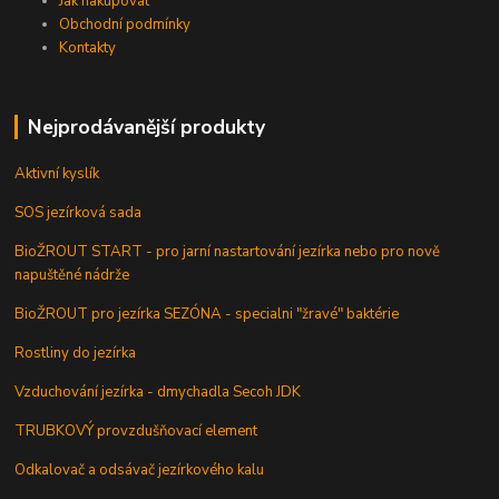
Jak nakupovat
Obchodní podmínky
Kontakty
Nejprodávanější produkty
Aktivní kyslík
SOS jezírková sada
BioŽROUT START - pro jarní nastartování jezírka nebo pro nově
napuštěné nádrže
BioŽROUT pro jezírka SEZÓNA - specialni "žravé" baktérie
Rostliny do jezírka
Vzduchování jezírka - dmychadla Secoh JDK
TRUBKOVÝ provzdušňovací element
Odkalovač a odsávač jezírkového kalu