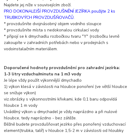
Najdete jej níže v souvisejícím zboží.
PRO DOKONALEJŠÍ PROVZDUŠNĚNÍ JEZÍRKA použijte 2 ks
TRUBKOVÝCH PROVZDUŠŇOVAČŮ.
* provzdušníte dvojnásobný objem vodního sloupce
* provzdušníte místa s nedokonalou cirkulací vody
* připojí se k dmychadlu rozbočkou tvaru "Y" (rozbočku levně
zakoupíte v zahradních potřebách nebo v prodejnách s
vodoinstalačním materiálem.
Doporučené hodnoty provzdušnění pro zahradní jezírka:
1-3 litry vzduchu/minutu na 1 m3 vody
Je lépe vždy použít výkonnější dmychadlo
1) výkon klesá v závislosti na hloubce ponoření (ve větší hloubce
se snižuje výkon)
viz.obrázky s výkonnostními křivkami, kde 0,1 baru odpovídá
hloubce 1 m vody
Uváděný výkon u dmychadel je vždy naprázdno a při nulové
hloubce, tedy naprázdno - bez zátěže.
Běžně budete provzdušňovat jezírko přes ponořený vzduchovací
element(trubka, talíř) v hloubce 1,5-2 m v závislosti od hloubky