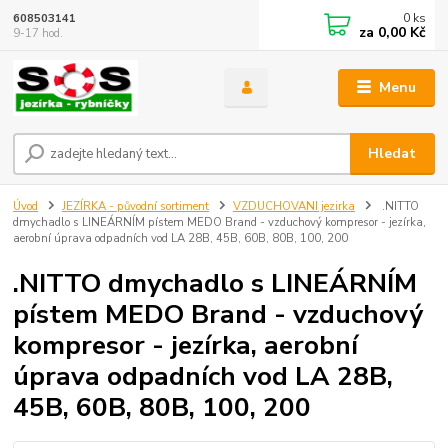
0
ks
608503141
za
0,00 Kč
9-17 hod.
Menu
Hledat
Úvod
JEZÍRKA - původní sortiment
VZDUCHOVANI jezirka
.NITTO
dmychadlo s LINEÁRNÍM pístem MEDO Brand - vzduchový kompresor - jezírka,
aerobní úprava odpadních vod LA 28B, 45B, 60B, 80B, 100, 200
.NITTO dmychadlo s LINEÁRNÍM
pístem MEDO Brand - vzduchový
kompresor - jezírka, aerobní
úprava odpadních vod LA 28B,
45B, 60B, 80B, 100, 200