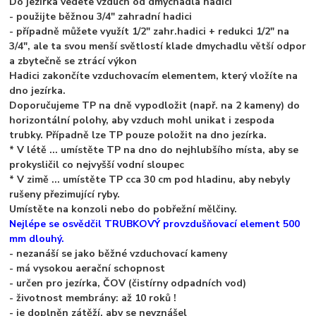
Do jezírka vedete vzduch od dmychadla hadicí
- použijte běžnou 3/4" zahradní hadici
- případně můžete využít 1/2" zahr.hadici + redukci 1/2" na
3/4", ale ta svou menší světlostí klade dmychadlu větší odpor
a zbytečně se ztrácí výkon
Hadici zakončíte vzduchovacím elementem, který vložíte na
dno jezírka.
Doporučujeme TP na dně vypodložit (např. na 2 kameny) do
horizontální polohy, aby vzduch mohl unikat i zespoda
trubky. Případně lze TP pouze položit na dno jezírka.
* V létě ... umístěte TP na dno do nejhlubšího místa, aby se
prokysličil co nejvyšší vodní sloupec
* V zimě ... umístěte TP cca 30 cm pod hladinu, aby nebyly
rušeny přezimující ryby.
Umístěte na konzoli nebo do pobřežní mělčiny.
Nejlépe se osvědčil TRUBKOVÝ provzdušňovací element
500
mm
dlouhý.
- nezanáší se jako běžné vzduchovací kameny
- má vysokou aerační schopnost
- určen pro jezírka, ČOV (čistírny odpadních vod)
- životnost membrány: až 10 roků !
- je doplněn zátěží, aby se nevznášel