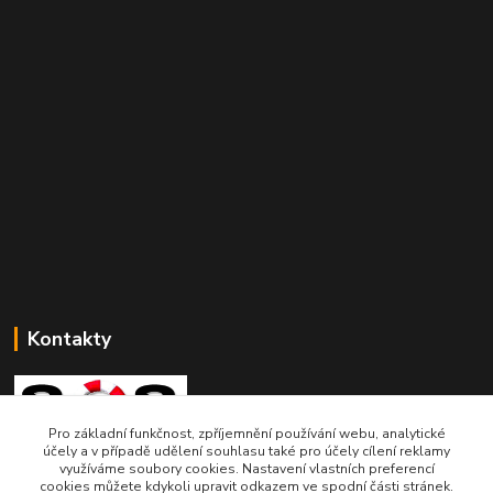
Kontakty
Pro základní funkčnost, zpříjemnění používání webu, analytické
účely a v případě udělení souhlasu také pro účely cílení reklamy
využíváme soubory cookies. Nastavení vlastních preferencí
SOSjezirka.cz
cookies můžete kdykoli upravit odkazem ve spodní části stránek.