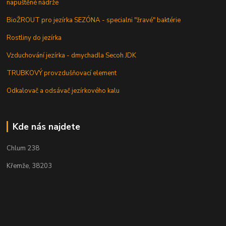
napuštěné nádrže
BioŽROUT pro jezírka SEZÓNA - specialni "žravé" baktérie
Rostliny do jezírka
Vzduchování jezírka - dmychadla Secoh JDK
TRUBKOVÝ provzdušňovací element
Odkalovač a odsávač jezírkového kalu
Kde nás najdete
Chlum 238
Křemže, 38203