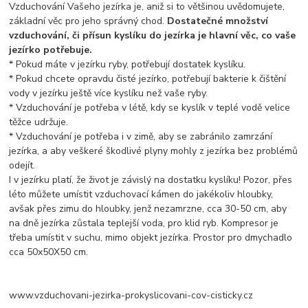
Vzduchování Vašeho jezírka je, aniž si to většinou uvědomujete,
základní věc pro jeho správný chod.
Dostatečné množství
vzduchování, či přísun kyslíku do jezírka je hlavní věc, co vaše
jezírko potřebuje.
* Pokud máte v jezírku ryby, potřebují dostatek kyslíku.
* Pokud chcete opravdu čisté jezírko, potřebují bakterie k čištění
vody v jezírku ještě více kyslíku než vaše ryby.
* Vzduchování je potřeba v létě, kdy se kyslík v teplé vodě velice
těžce udržuje.
* Vzduchování je potřeba i v zimě, aby se zabránilo zamrzání
jezírka, a aby veškeré škodlivé plyny mohly z jezírka bez problémů
odejít.
I v jezírku platí, že život je závislý na dostatku kyslíku! Pozor, přes
léto můžete umístit vzduchovací kámen do jakékoliv hloubky,
avšak přes zimu do hloubky, jenž nezamrzne, cca 30-50 cm, aby
na dně jezírka zůstala teplejší voda, pro klid ryb. Kompresor je
třeba umístit v suchu, mimo objekt jezírka. Prostor pro dmychadlo
cca 50x50X50 cm.
www.vzduchovani-jezirka-prokyslicovani-cov-cisticky.cz