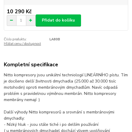
10 290 Kč
Přidat do košíku
Číslo produktu:
LA80B
Hlídat cenu / dostupnost
Kompletní specifikace
Nitto kompresory jsou unikátní techniologií LINEÁRNÍHO pístu. Tím
je docíleno delší živitnosti dmychadla (25.000 až 30.000 tisíc
motohodin) oproti membránovým dmychadlům. Navíc odpadá
problém s pravidelnou výměnou membrán. Nitto kompresory
membrány nemají :)
Další výhody Nitto kompresorů a srovnání s membránovými
dmychadly:
- Nízký hluk - jsou stále tiché i po delším používání
( u membránových dmychadel dochází vlivem uvolňování