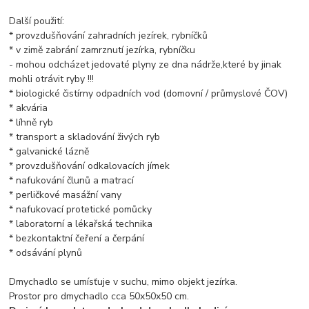
Další použití:
* provzdušňování zahradních jezírek, rybníčků
* v zimě zabrání zamrznutí jezírka, rybníčku
- mohou odcházet jedovaté plyny ze dna nádrže,které by jinak
mohli otrávit ryby !!!
* biologické čistírny odpadních vod (domovní / průmyslové ČOV)
* akvária
* líhně ryb
* transport a skladování živých ryb
* galvanické lázně
* provzdušňování odkalovacích jímek
* nafukování člunů a matrací
* perličkové masážní vany
* nafukovací protetické pomůcky
* laboratorní a lékařská technika
* bezkontaktní čeření a čerpání
* odsávání plynů
Dmychadlo se umísťuje v suchu, mimo objekt jezírka.
Prostor pro dmychadlo cca 50x50x50 cm.