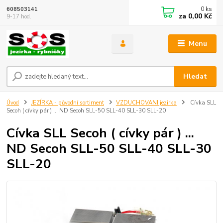
0
ks
608503141
za
0,00 Kč
9-17 hod.
Menu
Hledat
Úvod
JEZÍRKA - původní sortiment
VZDUCHOVANI jezirka
Cívka SLL
Secoh ( cívky pár ) ... ND Secoh SLL-50 SLL-40 SLL-30 SLL-20
Cívka SLL Secoh ( cívky pár ) ...
ND Secoh SLL-50 SLL-40 SLL-30
SLL-20