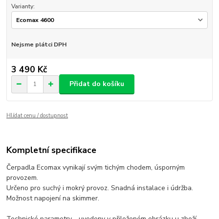
Varianty:
Nejsme plátci DPH
3 490 Kč
Přidat do košíku
Hlídat cenu / dostupnost
Kompletní specifikace
Čerpadla Ecomax vynikají svým tichým chodem, úsporným
provozem.
Určeno pro suchý i mokrý provoz. Snadná instalace i údržba.
Možnost napojení na skimmer.
Technické parametry - uvedeny v přiloženém obrázku u zboží.