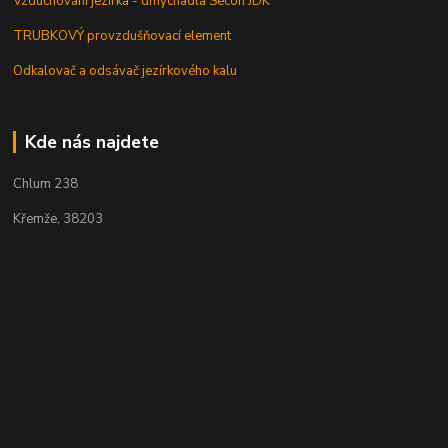
Vzduchování jezírka - dmychadla Secoh JDK
TRUBKOVÝ provzdušňovací element
Odkalovač a odsávač jezírkového kalu
Kde nás najdete
Chlum 238
Křemže, 38203