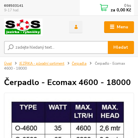
0
ks
608503141
za
0,00 Kč
9-17 hod.
Menu
Hledat
Úvod
JEZÍRKA - původní sortiment
Čerpadla
Čerpadlo - Ecomax
4600 - 18000
Čerpadlo - Ecomax 4600 - 18000