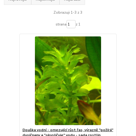
Zobrazuji 1-3 z 3
strana
z 1
Douška vodní - omezující růst řas, výrazně "požírá"
dusičnany a "okysličuje" vodu - sada rostlin