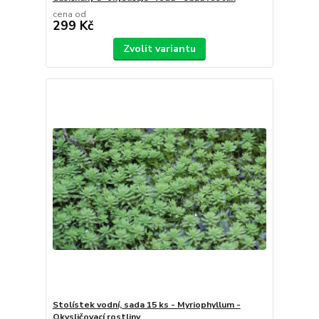
cena od
299 Kč
Zvolit variantu
Stolístek vodní, sada 15 ks - Myriophyllum -
Okysličovací rostliny