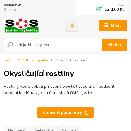
0
ks
608503141
za
0,00 Kč
9-17 hod.
Menu
Hledat
Úvod
* Rostliny do jezírka
Okysličující rostliny
Okysličující rostliny
Rostliny, které dokáží přirozeně okysličit vodu a tím podpořit
aerobní baktérie v jejich činnosti při čištění jezírka.
Upřesnit parametry
Nejnovější
Nejlevnější
Nejdražší