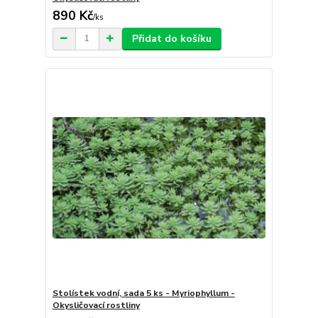
890 Kč
/
ks
Přidat do košíku
Stolístek vodní, sada 5 ks - Myriophyllum -
Okysličovací rostliny