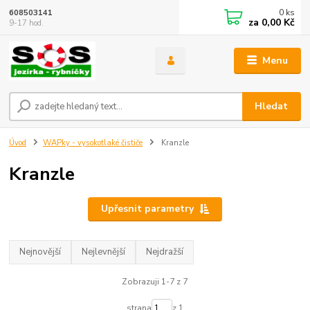
0
ks
608503141
za
0,00 Kč
9-17 hod.
Menu
Hledat
Úvod
WAPky - vysokotlaké čističe
Kranzle
Kranzle
Upřesnit parametry
Nejnovější
Nejlevnější
Nejdražší
Zobrazuji 1-7 z 7
strana
z 1