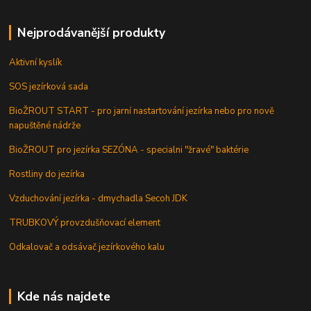
Nejprodávanější produkty
Aktivní kyslík
SOS jezírková sada
BioŽROUT START - pro jarní nastartování jezírka nebo pro nově
napuštěné nádrže
BioŽROUT pro jezírka SEZÓNA - specialni "žravé" baktérie
Rostliny do jezírka
Vzduchování jezírka - dmychadla Secoh JDK
TRUBKOVÝ provzdušňovací element
Odkalovač a odsávač jezírkového kalu
Kde nás najdete