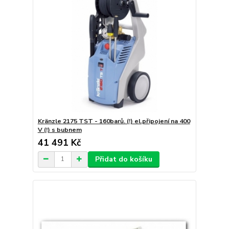
Kränzle 2175 TST - 160barů. (!) el.připojení na 400
V (!) s bubnem
41 491 Kč
Přidat do košíku