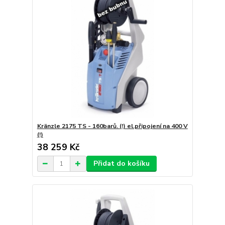
Kränzle 2175 TS - 160barů. (!) el.připojení na 400 V
(!)
38 259 Kč
Přidat do košíku