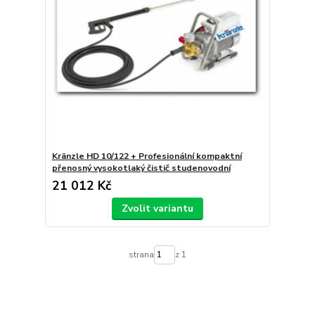
Kränzle HD 10/122 + Profesionální kompaktní
přenosný vysokotlaký čistič studenovodní
21 012 Kč
Zvolit variantu
strana
z 1