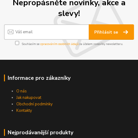
Nepropásněte novinky, akce a
slevy!
Přihlásit se
Souhlasím se
zpracováním osobních údajů
za účelem rozesílky newsletteru.
Informace pro zákazníky
O nás
Jak nakupovat
Obchodní podmínky
Kontakty
Nejprodávanější produkty