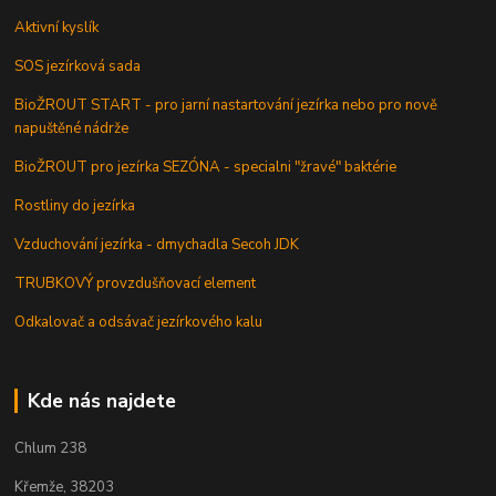
Aktivní kyslík
SOS jezírková sada
BioŽROUT START - pro jarní nastartování jezírka nebo pro nově
napuštěné nádrže
BioŽROUT pro jezírka SEZÓNA - specialni "žravé" baktérie
Rostliny do jezírka
Vzduchování jezírka - dmychadla Secoh JDK
TRUBKOVÝ provzdušňovací element
Odkalovač a odsávač jezírkového kalu
Kde nás najdete
Chlum 238
Křemže, 38203