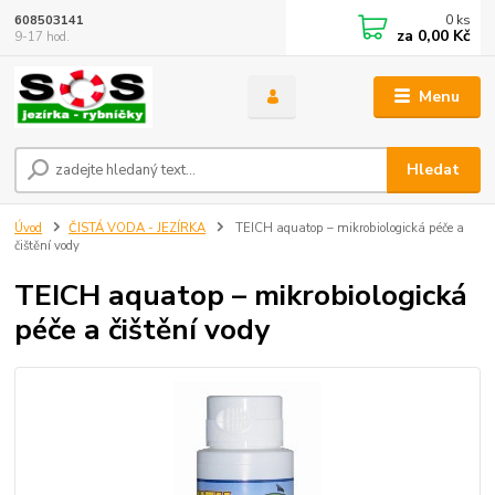
0
ks
608503141
za
0,00 Kč
9-17 hod.
Menu
Hledat
Úvod
ČISTÁ VODA - JEZÍRKA
TEICH aquatop – mikrobiologická péče a
čištění vody
TEICH aquatop – mikrobiologická
péče a čištění vody