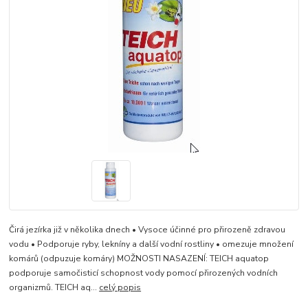
Čirá jezírka již v několika dnech • Vysoce účinné pro přirozeně zdravou
vodu • Podporuje ryby, lekníny a další vodní rostliny • omezuje množení
komárů (odpuzuje komáry) MOŽNOSTI NASAZENÍ: TEICH aquatop
podporuje samočisticí schopnost vody pomocí přirozených vodních
organizmů. TEICH aq...
celý popis