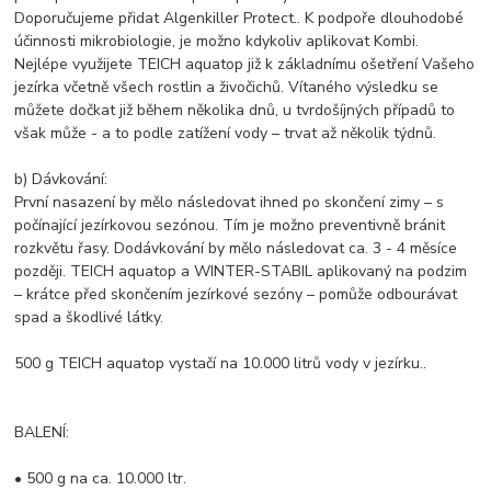
Doporučujeme přidat Algenkiller Protect.. K podpoře dlouhodobé
účinnosti mikrobiologie, je možno kdykoliv aplikovat Kombi.
Nejlépe využijete TEICH aquatop již k základnímu ošetření Vašeho
jezírka včetně všech rostlin a živočichů. Vítaného výsledku se
můžete dočkat již během několika dnů, u tvrdošíjných případů to
však může - a to podle zatížení vody – trvat až několik týdnů.
b) Dávkování:
První nasazení by mělo následovat ihned po skončení zimy – s
počínající jezírkovou sezónou. Tím je možno preventivně bránit
rozkvětu řasy. Dodávkování by mělo následovat ca. 3 - 4 měsíce
později. TEICH aquatop a WINTER-STABIL aplikovaný na podzim
– krátce před skončením jezírkové sezóny – pomůže odbourávat
spad a škodlivé látky.
500 g TEICH aquatop vystačí na 10.000 litrů vody v jezírku..
BALENÍ:
• 500 g na ca. 10.000 ltr.