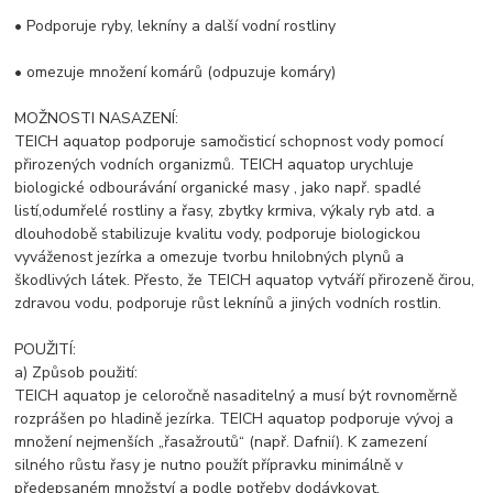
• Podporuje ryby, lekníny a další vodní rostliny
• omezuje množení komárů (odpuzuje komáry)
MOŽNOSTI NASAZENÍ:
TEICH aquatop podporuje samočisticí schopnost vody pomocí
přirozených vodních organizmů. TEICH aquatop urychluje
biologické odbourávání organické masy , jako např. spadlé
listí,odumřelé rostliny a řasy, zbytky krmiva, výkaly ryb atd. a
dlouhodobě stabilizuje kvalitu vody, podporuje biologickou
vyváženost jezírka a omezuje tvorbu hnilobných plynů a
škodlivých látek. Přesto, že TEICH aquatop vytváří přirozeně čirou,
zdravou vodu, podporuje růst leknínů a jiných vodních rostlin.
POUŽITÍ:
a) Způsob použití:
TEICH aquatop je celoročně nasaditelný a musí být rovnoměrně
rozprášen po hladině jezírka. TEICH aquatop podporuje vývoj a
množení nejmenších „řasažroutů“ (např. Dafnií). K zamezení
silného růstu řasy je nutno použít přípravku minimálně v
předepsaném množství a podle potřeby dodávkovat.