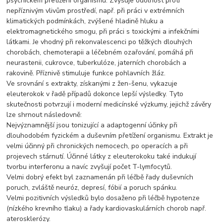
psychickém přetížení organismu. Zvyšuje odolnost proti
nepříznivým vlivům prostředí, např. při práci v extrémních
klimatických podmínkách, zvýšené hladině hluku a
elektromagnetického smogu, při práci s toxickými a infekčními
látkami. Je vhodný při rekonvalescenci po těžkých dlouhých
chorobách, chemoterapii a léčebném ozařování, pomáhá při
neurastenii, cukrovce, tuberkulóze, jaterních chorobách a
rakovině. Příznivě stimuluje funkce pohlavních žláz.
Ve srovnání s extrakty, získanými z žen-šenu, vykazuje
eleuterokok v řadě případů dokonce lepší výsledky. Tyto
skutečnosti potvrzují i moderní medicínské výzkumy, jejichž závěry
lze shrnout následovně:
Nejvýznamnější jsou tonizující a adaptogenní účinky při
dlouhodobém fyzickém a duševním přetížení organismu. Extrakt je
velmi účinný při chronických nemocech, po operacích a při
projevech stárnutí. Účinné látky z eleuterokoku také indukují
tvorbu interferonu a navíc zvyšují počet T-lymfocytů.
Velmi dobrý efekt byl zaznamenán při léčbě řady duševních
poruch, zvláště neuróz, depresí, fóbií a poruch spánku.
Velmi pozitivních výsledků bylo dosaženo při léčbě hypotenze
(nízkého krevního tlaku) a řady kardiovaskulárních chorob např.
aterosklerózy.