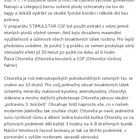
stol. n. l. I v současné době si lovci na Dálném východě (především
Nanajci a Udegejci) berou sušené plody schizandry na lov do
tajgy a dokáží vydržet ve skvělé fyzické kondici i několik dní bez
potravy.
V preparátu STIMULSTAR CGF byl použit extrakt z velmi jemně
mletých plodů včetně semen, čímž bylo dosaženo maximální
využitelnosti a účinnosti všech bioaktivních látek rostliny. Pro lepší
představu uvádíme, že pouhý 1 g prášku ze semen poskytuje silný
stimulační efekt již 30 minut po požití na dobu až 6 hodin.
Řasa Chlorella (Chlorella kessleri) a CGF (Chlorella růstový
faktor)
Chlorella je rod mikroskopických jednobuněčných zelených řas. Je
známo asi 10 druhů. Pro svůj jedinečný obsah bioaktivních látek
(vitamíny, minerály, nukleové kyseliny, aminokyseliny, chlorofyl,
vláknina a mnoho dalších) představuje Chlorella jakousi ideální
„potravinu 3. tisíciletí“. Obsahuje totiž naprosto vše, co v našem
moderním jídelníčku tak zoufale chybí. Chlorella je navíc jedinečná
svou rychlostí růstu a dělení. Jedna kulovitá buňka Chlorelly se za
příznivých podmínek dělí každé 3 hodiny na 4-8 dceřinných buněk.
Nárůst hmotnosti řasové biomasy je tak za těchto podmínek, v
porovnání s vyšším rostlinami, vpravdě obrovský.