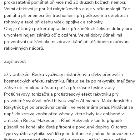
prokazatelně pomáhal při více než 20 druzích kožních nemocí.
Velmi efektivní je použití rakytníkového oleje v oftalmologii. Zde
pomáhá při onemocnění trachomem, při poškození a defektech
rohovky a také při ožehu víček, spojivek a rohovky.
Olej je účinný i po keratoplastice, při zánětech čelistní dutiny, pro
urychlení hojení zánětů očí z ozáření. Velmi dobrý účinek má
preventivní natírání okolní zdravé tkáně při léčebném ozařování
rakovinných nádorů.
Zajímavosti
Již v antickém Řecku využívaly místní ženy a dívky především
kosmetických efektů rakytníku. Říkalo se že po rakytníku mají ženy
zářivé oči, hebkou a čistou pleť a překrásné lesklé vlasy.
Protiúnavový, tonizační a protistresový efekt rakytníku prý
pravidelně využívali před bitvou vojáci Alexandra Makedonského.
Rakytník byl od pradávna ceněn i ve veterinární praxi. Přidával se
např. do krmiva koním před závody, které byly tak oblíbené v
antickém Řecku, Makedonii i Římě. Rakytník v tomto případě
působil na koně jako čistě přírodní a povolený doping. O tomto
typu využití rakytníku svědčí i jeho botanické jméno. Je odvozeno z