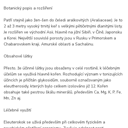
Botanický popis a rozšíření
Patří stejně jako žen-šen do čeledi aralkovitých (Araliaceae). Je to
2 až 3 metry vysoký trnitý keř s velkými pětičetnými dlanitými listy.
Je rozšířen ve východní Asii, hlavně na jižní Sibiři, v Číně, Japonsku
a Korei. Největší souvislé porosty jsou v Rusku v Primorskem a
Chabarovskem kraji, Amurské oblasti a Sachalinu.
Obsahové látky
Přesto, že účinné látky jsou obsaženy v celé rostlině, k léčebným
účelům se využívá hlavně kořen. Rozhodující význam v tonizujících
účincích je přičítán glykosidům, souborně označovaným jako
eleutherosidy, kterých bylo celkem izolováno již 12. Kořen
obsahuje také pestrou škálu minerálů, především Ca, Mg, K, P, Fe,
Mn, Zn aj.
Léčebné využití
Eleuterokok se užívá především při celkovém fyzickém a