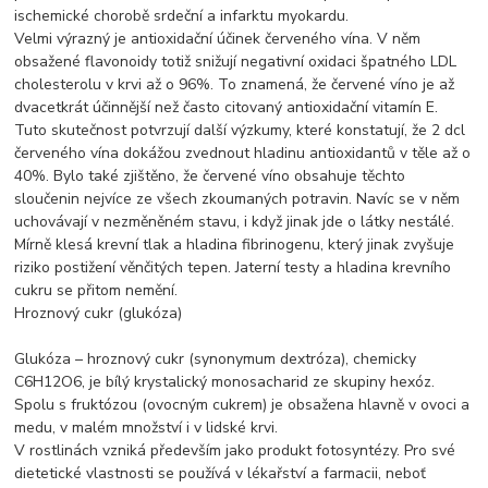
ischemické chorobě srdeční a infarktu myokardu.
Velmi výrazný je antioxidační účinek červeného vína. V něm
obsažené flavonoidy totiž snižují negativní oxidaci špatného LDL
cholesterolu v krvi až o 96%. To znamená, že červené víno je až
dvacetkrát účinnější než často citovaný antioxidační vitamín E.
Tuto skutečnost potvrzují další výzkumy, které konstatují, že 2 dcl
červeného vína dokážou zvednout hladinu antioxidantů v těle až o
40%. Bylo také zjištěno, že červené víno obsahuje těchto
sloučenin nejvíce ze všech zkoumaných potravin. Navíc se v něm
uchovávají v nezměněném stavu, i když jinak jde o látky nestálé.
Mírně klesá krevní tlak a hladina fibrinogenu, který jinak zvyšuje
riziko postižení věnčitých tepen. Jaterní testy a hladina krevního
cukru se přitom nemění.
Hroznový cukr (glukóza)
Glukóza – hroznový cukr (synonymum dextróza), chemicky
C6H12O6, je bílý krystalický monosacharid ze skupiny hexóz.
Spolu s fruktózou (ovocným cukrem) je obsažena hlavně v ovoci a
medu, v malém množství i v lidské krvi.
V rostlinách vzniká především jako produkt fotosyntézy. Pro své
dietetické vlastnosti se používá v lékařství a farmacii, neboť