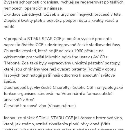
Zvýšení schopnosti organismu rychleji se regenerovat po těžkých
nemocech, operacích a námaze.
Likvidace zánětlivých ložisek a urychlení hojivých procesů v těle.
Zlepšení kvality pleti a pokožky, podpor růstu a kvality vlasů a
nehtů.
V preparátu STIMULSTAR CGF je použito vysoké procento
naprosto čistého CGF z dezintegrované české sladkovodní řasy
Chlorella kessleri, která se již od roku 1960 pěstuje na
výzkumném pracovišti Mikrobiologického ústavu AV ČR u
Třeboně. Zde také byly vypracovány unikátní pěstební postupy,
které jsou chráněny více než dvaceti patenty. Rovněž v oboru
řasových technologií patří naši odborníci k absolutní světové
špičce.
Dlouhodobě byl vliv české Chlorelly i čistého CGF na fyziologické
funkce organismu sledován na Veterinární a farmaceutické
univerzitě v Brně.
Červené hroznové víno (Vinum rubrum)
Jednou ze složek STIMULSTARU CGF je i červené hroznové víno,
které, jak známo, vzniká zkvašením plodů révy vinné (Vitis