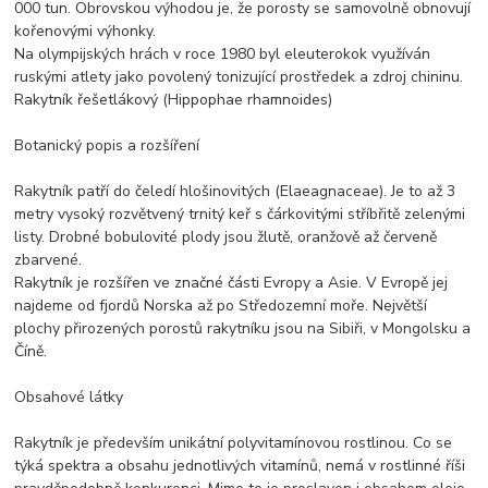
000 tun. Obrovskou výhodou je, že porosty se samovolně obnovují
kořenovými výhonky.
Na olympijských hrách v roce 1980 byl eleuterokok využíván
ruskými atlety jako povolený tonizující prostředek a zdroj chininu.
Rakytník řešetlákový (Hippophae rhamnoides)
Botanický popis a rozšíření
Rakytník patří do čeledí hlošinovitých (Elaeagnaceae). Je to až 3
metry vysoký rozvětvený trnitý keř s čárkovitými stříbřitě zelenými
listy. Drobné bobulovité plody jsou žlutě, oranžově až červeně
zbarvené.
Rakytník je rozšířen ve značné části Evropy a Asie. V Evropě jej
najdeme od fjordů Norska až po Středozemní moře. Největší
plochy přirozených porostů rakytníku jsou na Sibiři, v Mongolsku a
Číně.
Obsahové látky
Rakytník je především unikátní polyvitamínovou rostlinou. Co se
týká spektra a obsahu jednotlivých vitamínů, nemá v rostlinné říši