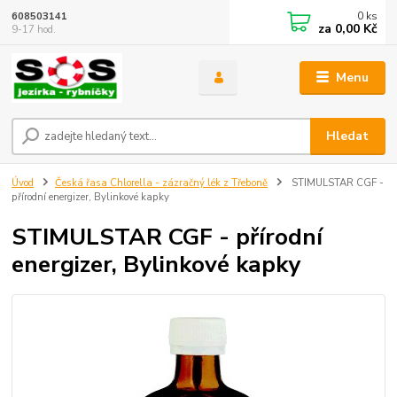
0
ks
608503141
za
0,00 Kč
9-17 hod.
Menu
Hledat
Úvod
Česká řasa Chlorella - zázračný lék z Třeboně
STIMULSTAR CGF -
přírodní energizer, Bylinkové kapky
STIMULSTAR CGF - přírodní
energizer, Bylinkové kapky