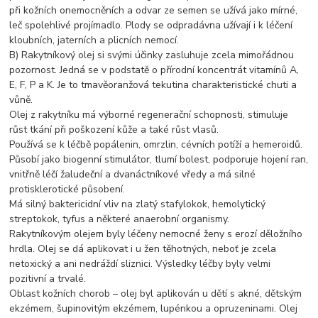
při kožních onemocněních a odvar ze semen se užívá jako mírné,
leč spolehlivé projímadlo. Plody se odpradávna užívají i k léčení
kloubních, jaterních a plicních nemocí.
B) Rakytníkový olej si svými účinky zasluhuje zcela mimořádnou
pozornost. Jedná se v podstatě o přírodní koncentrát vitamínů A,
E, F, P a K. Je to tmavěoranžová tekutina charakteristické chuti a
vůně.
Olej z rakytníku má výborné regenerační schopnosti, stimuluje
růst tkání při poškození kůže a také růst vlasů.
Používá se k léčbě popálenin, omrzlin, cévních potíží a hemeroidů.
Působí jako biogenní stimulátor, tlumí bolest, podporuje hojení ran,
vnitřně léčí žaludeční a dvanáctníkové vředy a má silné
protisklerotické působení.
Má silný baktericidní vliv na zlatý stafylokok, hemolytický
streptokok, tyfus a některé anaerobní organismy.
Rakytníkovým olejem byly léčeny nemocné ženy s erozí děložního
hrdla. Olej se dá aplikovat i u žen těhotných, neboť je zcela
netoxický a ani nedráždí sliznici. Výsledky léčby byly velmi
pozitivní a trvalé.
Oblast kožních chorob – olej byl aplikován u dětí s akné, dětským
ekzémem, šupinovitým ekzémem, lupénkou a opruzeninami. Olej