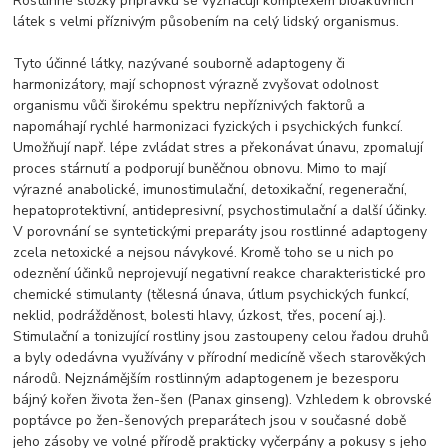
Rostlinné složky přípravku se vyznačují komplexem bioaktivních
látek s velmi příznivým působením na celý lidský organismus.
Tyto účinné látky, nazývané souborně adaptogeny či
harmonizátory, mají schopnost výrazně zvyšovat odolnost
organismu vůči širokému spektru nepříznivých faktorů a
napomáhají rychlé harmonizaci fyzických i psychických funkcí.
Umožňují např. lépe zvládat stres a překonávat únavu, zpomalují
proces stárnutí a podporují buněčnou obnovu. Mimo to mají
výrazné anabolické, imunostimulační, detoxikační, regenerační,
hepatoprotektivní, antidepresivní, psychostimulační a další účinky.
V porovnání se syntetickými preparáty jsou rostlinné adaptogeny
zcela netoxické a nejsou návykové. Kromě toho se u nich po
odeznění účinků neprojevují negativní reakce charakteristické pro
chemické stimulanty (tělesná únava, útlum psychických funkcí,
neklid, podrážděnost, bolesti hlavy, úzkost, třes, pocení aj.).
Stimulační a tonizující rostliny jsou zastoupeny celou řadou druhů
a byly odedávna využívány v přírodní medicíně všech starověkých
národů. Nejznámějším rostlinným adaptogenem je bezesporu
bájný kořen života žen-šen (Panax ginseng). Vzhledem k obrovské
poptávce po žen-šenových preparátech jsou v současné době
jeho zásoby ve volné přírodě prakticky vyčerpány a pokusy s jeho