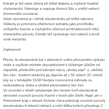
Extrakt je též velmi účinný při léčbě diabetu a zvýšené hladině
cholesterolu. Stimuluje a reguluje činnost žláz s vnitřní sekrecí
(hormonální soustava).
Velmi významný je i účinek eleuterokoku při léčbě rakoviny.
Vědecky je potvrzena efektivnost extraktu jako prostředku
snižujícího toxicitu a zvyšujícího účinnost protinádorových léků
chemického původu. Extrakt též zpomaluje růst nádorů a brzdí
vznik metastáz.
Zajímavosti
Přesto, že eleuterokok byl v oblastech svého přirozeného výskytu
znám a využíván místním obyvatelstvem k léčebným účelům od
nepaměti, především pod lidovými názvy „divoký pepř“ a „sibiřský
žen-šen“, moderní medicína jej objevila až v 50. letech 20. století,
kdy se v tehdejším SSSR hledala rovnocenná náhrada za
nedostatkový, drahý a obtížně pěstovatelný žen-šen.
Ve srovnání s téměř vyhubeným žen-šenem tvoří eleuterokok
obrovské souvislé porosty hlavně v lesích jižní Sibiře. Např. jen v
Primorskem kraji v oblasti Sichote-Alina pokrývají souvislé porosty
eleuterokoku 6 milionů hektarů a roční těžba kořenů přesahuje 2