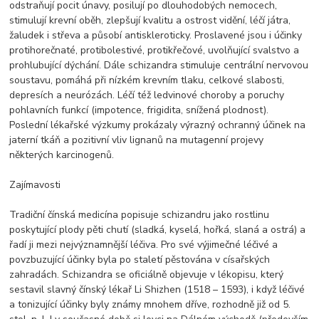
odstraňují pocit únavy, posilují po dlouhodobých nemocech,
stimulují krevní oběh, zlepšují kvalitu a ostrost vidění, léčí játra,
žaludek i střeva a působí antiskleroticky. Proslavené jsou i účinky
protihorečnaté, protibolestivé, protikřečové, uvolňující svalstvo a
prohlubující dýchání. Dále schizandra stimuluje centrální nervovou
soustavu, pomáhá při nízkém krevním tlaku, celkové slabosti,
depresích a neurózách. Léčí též ledvinové choroby a poruchy
pohlavních funkcí (impotence, frigidita, snížená plodnost).
Poslední lékařské výzkumy prokázaly výrazný ochranný účinek na
jaterní tkáň a pozitivní vliv lignanů na mutagenní projevy
některých karcinogenů.
Zajímavosti
Tradiční čínská medicína popisuje schizandru jako rostlinu
poskytující plody pěti chutí (sladká, kyselá, hořká, slaná a ostrá) a
řadí ji mezi nejvýznamnější léčiva. Pro své výjimečné léčivé a
povzbuzující účinky byla po staletí pěstována v císařských
zahradách. Schizandra se oficiálně objevuje v lékopisu, který
sestavil slavný čínský lékař Li Shizhen (1518 – 1593), i když léčivé
a tonizující účinky byly známy mnohem dříve, rozhodně již od 5.