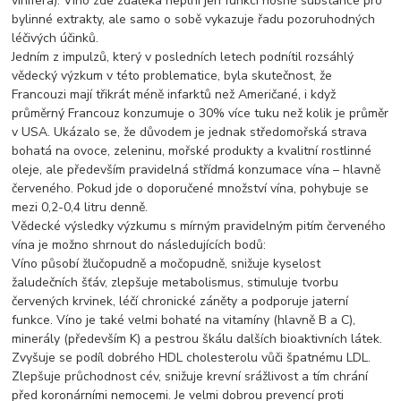
vinifera). Víno zde zdaleka neplní jen funkci nosné substance pro
bylinné extrakty, ale samo o sobě vykazuje řadu pozoruhodných
léčivých účinků.
Jedním z impulzů, který v posledních letech podnítil rozsáhlý
vědecký výzkum v této problematice, byla skutečnost, že
Francouzi mají třikrát méně infarktů než Američané, i když
průměrný Francouz konzumuje o 30% více tuku než kolik je průměr
v USA. Ukázalo se, že důvodem je jednak středomořská strava
bohatá na ovoce, zeleninu, mořské produkty a kvalitní rostlinné
oleje, ale především pravidelná střídmá konzumace vína – hlavně
červeného. Pokud jde o doporučené množství vína, pohybuje se
mezi 0,2-0,4 litru denně.
Vědecké výsledky výzkumu s mírným pravidelným pitím červeného
vína je možno shrnout do následujících bodů:
Víno působí žlučopudně a močopudně, snižuje kyselost
žaludečních šťáv, zlepšuje metabolismus, stimuluje tvorbu
červených krvinek, léčí chronické záněty a podporuje jaterní
funkce. Víno je také velmi bohaté na vitamíny (hlavně B a C),
minerály (především K) a pestrou škálu dalších bioaktivních látek.
Zvyšuje se podíl dobrého HDL cholesterolu vůči špatnému LDL.
Zlepšuje průchodnost cév, snižuje krevní srážlivost a tím chrání
před koronárními nemocemi. Je velmi dobrou prevencí proti