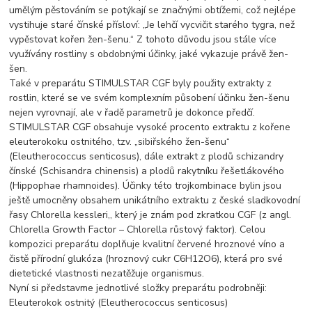
umělým pěstováním se potýkají se značnými obtížemi, což nejlépe
vystihuje staré čínské přísloví: „Je lehčí vycvičit starého tygra, než
vypěstovat kořen žen-šenu.“ Z tohoto důvodu jsou stále více
využívány rostliny s obdobnými účinky, jaké vykazuje právě žen-
šen.
Také v preparátu STIMULSTAR CGF byly použity extrakty z
rostlin, které se ve svém komplexním působení účinku žen-šenu
nejen vyrovnají, ale v řadě parametrů je dokonce předčí.
STIMULSTAR CGF obsahuje vysoké procento extraktu z kořene
eleuterokoku ostnitého, tzv. „sibiřského žen-šenu“
(Eleutherococcus senticosus), dále extrakt z plodů schizandry
čínské (Schisandra chinensis) a plodů rakytníku řešetlákového
(Hippophae rhamnoides). Účinky této trojkombinace bylin jsou
ještě umocněny obsahem unikátního extraktu z české sladkovodní
řasy Chlorella kessleri,, který je znám pod zkratkou CGF (z angl.
Chlorella Growth Factor – Chlorella růstový faktor). Celou
kompozici preparátu doplňuje kvalitní červené hroznové víno a
čistě přírodní glukóza (hroznový cukr C6H12O6), která pro své
dietetické vlastnosti nezatěžuje organismus.
Nyní si představme jednotlivé složky preparátu podrobněji:
Eleuterokok ostnitý (Eleutherococcus senticosus)