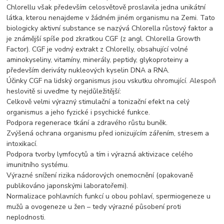
Chlorellu však především celosvětově proslavila jedna unikátní
látka, kterou nenajdeme v žádném jiném organismu na Zemi. Tato
biologicky aktivní substance se nazývá Chlorella růstový faktor a
je známější spíše pod zkratkou CGF (z angl. Chlorella Growth
Factor). CGF je vodný extrakt z Chlorelly, obsahující volné
aminokyseliny, vitamíny, minerály, peptidy, glykoproteiny a
především deriváty nukleových kyselin DNA a RNA.
Účinky CGF na lidský organismus jsou vskutku ohromující. Alespoň
heslovitě si uveďme ty nejdůležitější:
Celkově velmi výrazný stimulační a tonizační efekt na celý
organismus a jeho fyzické i psychické funkce.
Podpora regenerace tkání a zdravého růstu buněk.
Zvýšená ochrana organismu před ionizujícím zářením, stresem a
intoxikací.
Podpora tvorby lymfocytů a tím i výrazná aktivizace celého
imunitního systému.
Výrazné snížení rizika nádorových onemocnění (opakovaně
publikováno japonskými laboratořemi).
Normalizace pohlavních funkcí u obou pohlaví, spermiogeneze u
mužů a ovogeneze u žen – tedy výrazné působení proti
neplodnosti.