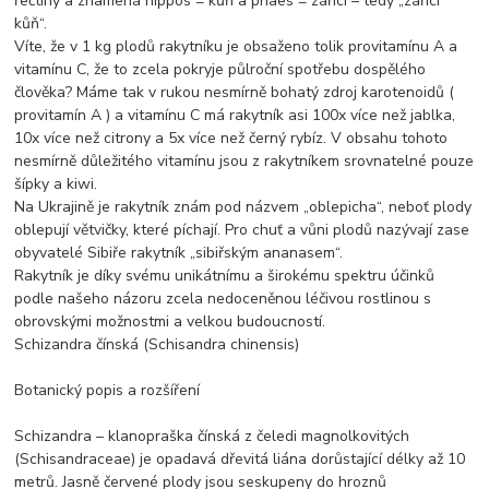
řečtiny a znamená hippos = kůň a phaes = zářící – tedy „zářící
kůň“.
Víte, že v 1 kg plodů rakytníku je obsaženo tolik provitamínu A a
vitamínu C, že to zcela pokryje půlroční spotřebu dospělého
člověka? Máme tak v rukou nesmírně bohatý zdroj karotenoidů (
provitamín A ) a vitamínu C má rakytník asi 100x více než jablka,
10x více než citrony a 5x více než černý rybíz. V obsahu tohoto
nesmírně důležitého vitamínu jsou z rakytníkem srovnatelné pouze
šípky a kiwi.
Na Ukrajině je rakytník znám pod názvem „oblepicha“, neboť plody
oblepují větvičky, které píchají. Pro chuť a vůni plodů nazývají zase
obyvatelé Sibiře rakytník „sibiřským ananasem“.
Rakytník je díky svému unikátnímu a širokému spektru účinků
podle našeho názoru zcela nedoceněnou léčivou rostlinou s
obrovskými možnostmi a velkou budoucností.
Schizandra čínská (Schisandra chinensis)
Botanický popis a rozšíření
Schizandra – klanopraška čínská z čeledi magnolkovitých
(Schisandraceae) je opadavá dřevitá liána dorůstající délky až 10
metrů. Jasně červené plody jsou seskupeny do hroznů