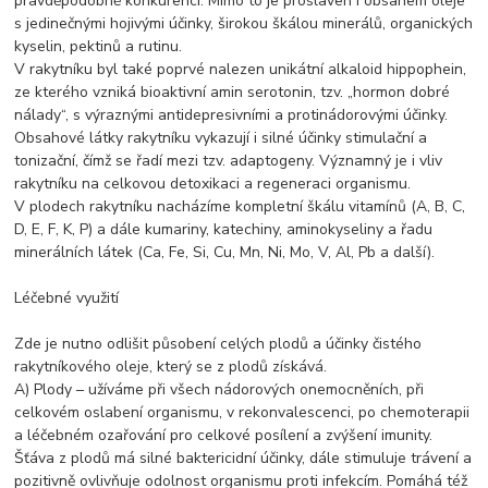
pravděpodobně konkurenci. Mimo to je proslaven i obsahem oleje
s jedinečnými hojivými účinky, širokou škálou minerálů, organických
kyselin, pektinů a rutinu.
V rakytníku byl také poprvé nalezen unikátní alkaloid hippophein,
ze kterého vzniká bioaktivní amin serotonin, tzv. „hormon dobré
nálady“, s výraznými antidepresivními a protinádorovými účinky.
Obsahové látky rakytníku vykazují i silné účinky stimulační a
tonizační, čímž se řadí mezi tzv. adaptogeny. Významný je i vliv
rakytníku na celkovou detoxikaci a regeneraci organismu.
V plodech rakytníku nacházíme kompletní škálu vitamínů (A, B, C,
D, E, F, K, P) a dále kumariny, katechiny, aminokyseliny a řadu
minerálních látek (Ca, Fe, Si, Cu, Mn, Ni, Mo, V, Al, Pb a další).
Léčebné využití
Zde je nutno odlišit působení celých plodů a účinky čistého
rakytníkového oleje, který se z plodů získává.
A) Plody – užíváme při všech nádorových onemocněních, při
celkovém oslabení organismu, v rekonvalescenci, po chemoterapii
a léčebném ozařování pro celkové posílení a zvýšení imunity.
Šťáva z plodů má silné baktericidní účinky, dále stimuluje trávení a
pozitivně ovlivňuje odolnost organismu proti infekcím. Pomáhá též