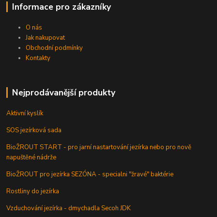
Informace pro zákazníky
O nás
Jak nakupovat
Obchodní podmínky
Kontakty
Nejprodávanější produkty
Aktivní kyslík
SOS jezírková sada
BioŽROUT START - pro jarní nastartování jezírka nebo pro nově
napuštěné nádrže
BioŽROUT pro jezírka SEZÓNA - specialni "žravé" baktérie
Rostliny do jezírka
Vzduchování jezírka - dmychadla Secoh JDK