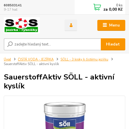
0
ks
608503141
za
0,00 Kč
9-17 hod.
Menu
Hledat
Úvod
ČISTÁ VODA - JEZÍRKA
SÖLL - 3 kroky k čistému jezírku
SauerstoffAktiv SÖLL - aktivní kyslík
SauerstoffAktiv SÖLL - aktivní
kyslík