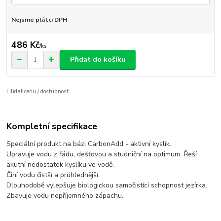
Nejsme plátci DPH
486 Kč
/
ks
Přidat do košíku
Hlídat cenu / dostupnost
Kompletní specifikace
Speciální produkt na bázi CarbonAdd - aktivní kyslík.
Upravuje vodu z řádu, dešťovou a studniční na optimum. Řeší
akutní nedostatek kyslíku ve vodě.
Činí vodu čistší a průhlednější.
Dlouhodobě vylepšuje biologickou samočistící schopnost jezírka.
Zbavuje vodu nepříjemného zápachu.