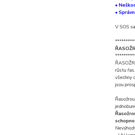
• Neškod
• Správn
V SOS sa
*********
ŘASOŽRO
*********
ŘASOŽROU
růstu řas
všechny o
jsou pros
Řasožrout
jednobuně
Řasožrou
schopnos
Nevýhody