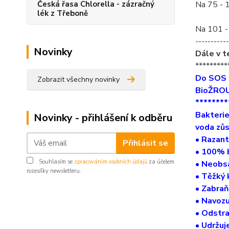
Česká řasa Chlorella - zázračný
Na 75 - 
lék z Třeboně
Na 101 -
-----------
Novinky
Dále v t
*********
Do SOS s
Zobrazit všechny novinky
BioŽROUT
********
Bakterie
Novinky - přihlášení k odběru
voda zůs
• Razant
Přihlásit se
• 100% 
Souhlasím se
zpracováním osobních údajů
za účelem
• Neobsa
rozesílky newsletteru.
• Těžký 
• Zabraň
• Navozu
• Odstra
• Udržuj