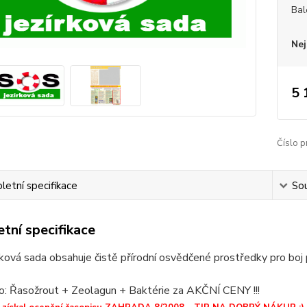
Bal
Nej
5 
Číslo p
etní specifikace
Sou
tní specifikace
ková sada obsahuje čistě přírodní osvědčené prostředky pro boj p
o: Řasožrout + Zeolagun + Baktérie za AKČNÍ CENY !!!