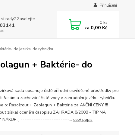
Přihlášení
 si rady? Zavolejte.
0
ks
03141
za
0,00 Kč
od.
térie- do jezírka, do rybníčku
eolagun + Baktérie- do
zírková sada obsahuje čistě přírodní osvědčené prostředky pro
ti řasám a zachování čisté vody v zahradním jezírku, rybníčku.
se o: Řasožrout + Zeolagun + Baktérie za AKČNÍ CENY !!!
out získal ocenění časopisu ZAHRADA 8/2008 - TIP NA
NÁKUP :) ---------------------------...
celý popis