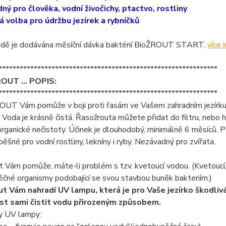
ný pro člověka, vodní živočichy, ptactvo, rostliny
á volba pro údržbu jezírek a rybníčků
dě je dodávána měsíční dávka baktérií BioŽROUT START.
více i
**************************************************************
UT ... POPIS:
**************************************************************
T Vám pomůže v boji proti řasám ve Vašem zahradním jezírku. 
. Voda je krásně čistá. Řasožrouta můžete přidat do filtru, nebo
rganické nečistoty. Účinek je dlouhodobý, minimálně 6 měsíců. P
pěšné pro vodní rostliny, lekníny i ryby. Nezávadný pro zvířata.
 Vám pomůže, máte-li problém s tzv. kvetoucí vodou. (Kvetoucí, z
čné organismy podobající se svou stavbou buněk bakteriím.)
t Vám nahradí UV lampu, která je pro Vaše jezírko škodlivá -
t sami čistit vodu přirozeným způsobem.
 UV lampy: