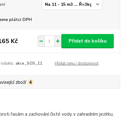
ení
sme plátci DPH
165 Kč
Přidat do košíku
roduktu:
akce_SOS_11
Hlídat cenu / dostupnost
visející zboží
4
roti řasám a zachování čisté vody v zahradním jezírku,