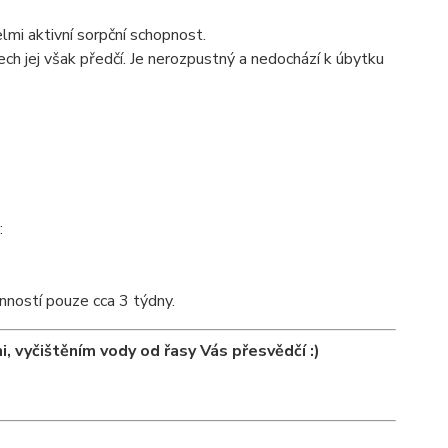
lmi aktivní sorpční schopnost.
ech jej však předčí. Je nerozpustný a nedochází k úbytku
:
ností pouze cca 3 týdny.
 vyčištěním vody od řasy Vás přesvědčí :)