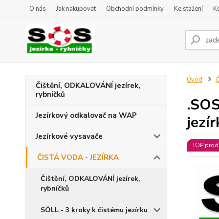
O nás
Jak nakupovat
Obchodní podmínky
Ke stažení
K
Úvod
Č
Čištění, ODKALOVÁNÍ jezírek,
rybníčků
.SOS
Jezírkový odkalovač na WAP
jezí
Jezírkové vysavače
TOP prod
ČISTÁ VODA - JEZÍRKA
Čištění, ODKALOVÁNÍ jezírek,
rybníčků
SÖLL - 3 kroky k čistému jezírku