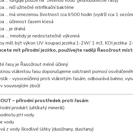
a ... funguje pouze na "zelenou vodu"(jednobuněčné řasy)
 ... ničí užitečné nitrifikační baktérie
a ... má omezenou životnost cca 6500 hodin (vydrží cca 1 sezón
a ... účinnost časem klesá
 ... je drahá
a .... mnohdy je nedostatečně výkonná
by měl být výkon UV: koupaci jezirka:1-2W/ 1 m3, KOI jezírka: 
cete mít přírodní jezírko, používejte raději Řasožrout mís
té řasy je Řasožrout méně účinný.
olnou vláknitou řasu doporučujeme odstranit pomocí osvědčenéh
yslík - vysoceúčinný proti vláknitým řasám, odbourává bahno, vyná
e v souvisejícím zboží
UT – přírodní prostředek proti řasám
odní produkt (uhlíkatý minerál)
 hodnotu pH vody
je vodu
vá z vody škodlivé látky (dusičnany, dusitany)