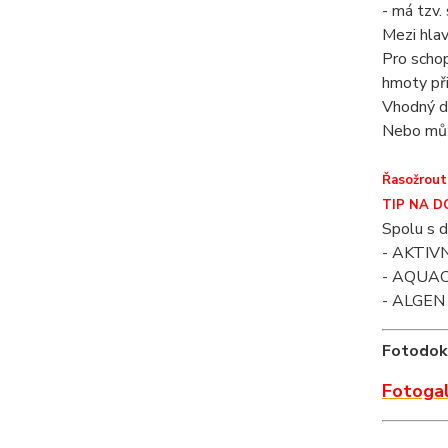
- má tzv.
Mezi hlav
Pro schop
hmoty při
Vhodný do 
Nebo můž
Řasožrout
TIP NA 
Spolu s d
- AKTIVN
- AQUACL
- ALGEN S
Fotodoku
Fotogale