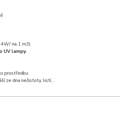
u)
2-4W/ na 1 m3)
to UV lampy.
o prostředku:
ší ze dna nečistoty, listí…