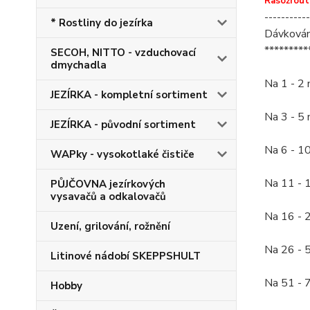
Řasožrout
-----------
* Rostliny do jezírka
Dávkování
*********
SECOH, NITTO - vzduchovací
dmychadla
Na 1 - 2
JEZÍRKA - kompletní sortiment
Na 3 - 5
JEZÍRKA - původní sortiment
Na 6 - 1
WAPky - vysokotlaké čističe
Na 11 - 
PŮJČOVNA jezírkových
vysavačů a odkalovačů
Na 16 - 
Uzení, grilování, rožnění
Na 26 - 
Litinové nádobí SKEPPSHULT
Na 51 - 
Hobby