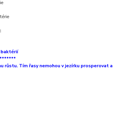
ie
térie
:
baktérií
*******
u růstu. Tím řasy nemohou v jezírku prosperovat a