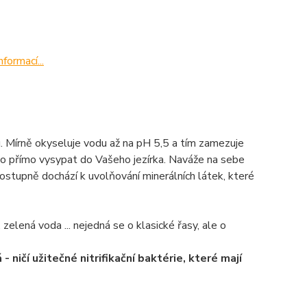
nformací...
Mírně okyseluje vodu až na pH 5,5 a tím zamezuje
 ho přímo vysypat do Vašeho jezírka. Naváže na sebe
ostupně dochází k uvolňování minerálních látek, které
elená voda ... nejedná se o klasické řasy, ale o
 ničí užitečné nitrifikační baktérie, které mají