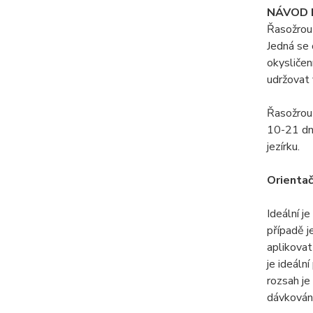
NÁVOD 
Řasožrout
Jedná se 
okysličen
udržovat
Řasožrout
10-21 dnů
jezírku.
Orientač
Ideální j
případě j
aplikovat
je ideáln
rozsah je
dávkován