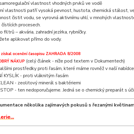
 samoregulační vlastnost vhodných prvků ve vodě
ní vlastnosti patří vysoká pevnost, hustota, chemická stálost, ve
nost čistit vodu, se vyrovná aktivnímu uhlí, v mnohých vlastnost
 čístících procesech.
filtrů – akvária, zahradní jezírka, rybníčky.
ete aplikovat přímo do vody.
 získal ocenění časopisu ZAHRADA 8/2008
(celý článek - níže pod textem v Dokumentech)
DOBRÝ NÁKUP
alšími prostředky proti řasám, které máme rovněž v naší nabídce
Í KYSLÍK - proti vláknitým řasám
EAN - zeolitový minerál s baktériemi
TOP - ten nedoporučujeme. Jedná se o chemický preparát s účin
mentace několika zajímavých pokusů s řezanými květinami,
rie...