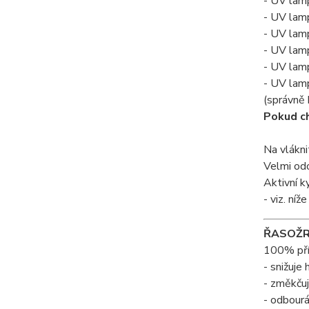
- UV lamp
- UV lampa
- UV lamp
- UV lamp
- UV lampa
- UV lamp
(správně 
Pokud ch
Na vlákni
Velmi od
Aktivní k
- viz. níž
ŘASOŽRO
100% přír
- snižuje
- změkču
- odbourá