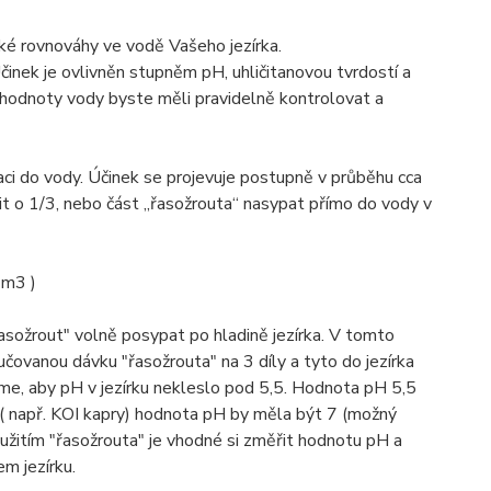
ké rovnováhy ve vodě Vašeho jezírka.
činek je ovlivněn stupněm pH, uhličitanovou tvrdostí a
o hodnoty vody byste měli pravidelně kontrolovat a
ci do vody. Účinek se projevuje postupně v průběhu cca
it o 1/3, nebo část „řasožrouta“ nasypat přímo do vody v
 m3 )
 "řasožrout" volně posypat po hladině jezírka. V tomto
učovanou dávku "řasožrouta" na 3 díly a tyto do jezírka
e, aby pH v jezírku nekleslo pod 5,5. Hodnota pH 5,5
by ( např. KOI kapry) hodnota pH by měla být 7 (možný
oužitím "řasožrouta" je vhodné si změřit hodnotu pH a
m jezírku.