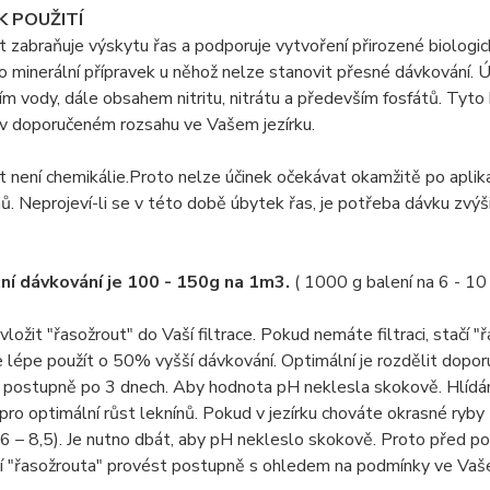
K POUŽITÍ
 zabraňuje výskytu řas a podporuje vytvoření přirozené biologic
o minerální přípravek u něhož nelze stanovit přesné dávkování. Ú
ím vody, dále obsahem nitritu, nitrátu a především fosfátů. Tyt
 v doporučeném rozsahu ve Vašem jezírku.
 není chemikálie.Proto nelze účinek očekávat okamžitě po aplika
. Neprojeví-li se v této době úbytek řas, je potřeba dávku zvýš
ní dávkování je 100 - 150g na 1m3.
( 1000 g balení na 6 - 10
e vložit "řasožrout" do Vaší filtrace. Pokud nemáte filtraci, stačí
e lépe použít o 50% vyšší dávkování. Optimální je rozdělit dopor
 postupně po 3 dnech. Aby hodnota pH neklesla skokově. Hlídám
í pro optimální růst leknínů. Pokud v jezírku chováte okrasné ry
 6 – 8,5). Je nutno dbát, aby pH nekleslo skokově. Proto před p
í "řasožrouta" provést postupně s ohledem na podmínky ve Vaše