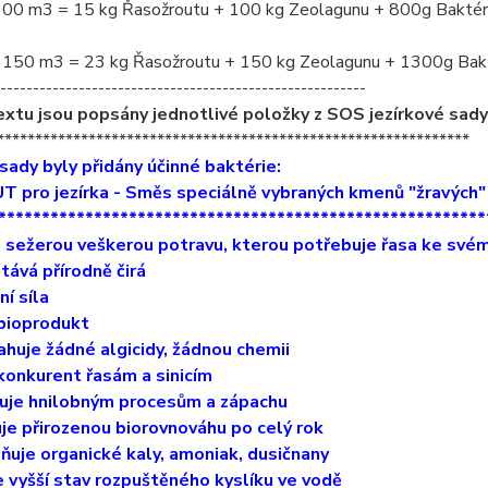
100 m3 = 15 kg Řasožroutu + 100 kg Zeolagunu + 800g Baktér
 150 m3 = 23 kg Řasožroutu + 150 kg Zeolagunu + 1300g Bak
--------------------------------------------------------
extu jsou popsány jednotlivé položky z SOS jezírkové sady
**************************************************************
ady byly přidány účinné baktérie:
 pro jezírka - Směs speciálně vybraných kmenů "žravých" 
********************************************************
 sežerou veškerou potravu, kterou potřebuje řasa ke svém
tává přírodně čirá
ní síla
bioprodukt
huje žádné algicidy, žádnou chemii
konkurent řasám a sinicím
uje hnilobným procesům a zápachu
je přirozenou biorovnováhu po celý rok
ňuje organické kaly, amoniak, dusičnany
e vyšší stav rozpuštěného kyslíku ve vodě