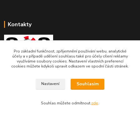
Kontakty
Pro základní funkčnost, zpříjemnění používání webu, analytické
účely a v případě udělení souhlasu také pro účely cílení reklamy
využíváme soubory cookies. Nastavení vlastních preferencí
SOSjezirka.cz
cookies můžete kdykoli upravit odkazem ve spodní části stránek.
Ing.Petr Marek
608503141
Souhlasím
Nastavení
info@sosjezirka.cz
Souhlas můžete odmítnout
zde
.
© Copyright Ing.Petr Marek
Vytvořeno na
Eshop-rychle.cz