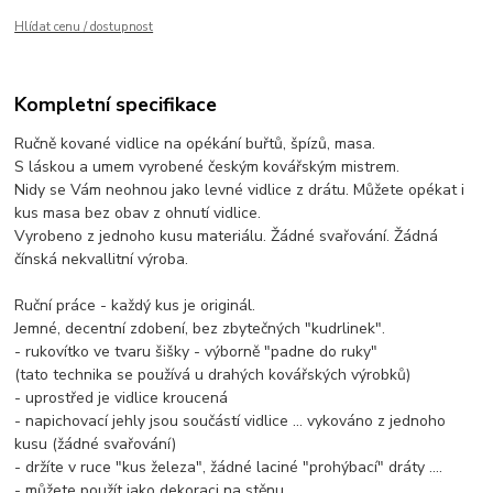
Hlídat cenu / dostupnost
Kompletní specifikace
Ručně kované vidlice na opékání buřtů, špízů, masa.
S láskou a umem vyrobené českým kovářským mistrem.
Nidy se Vám neohnou jako levné vidlice z drátu. Můžete opékat i
kus masa bez obav z ohnutí vidlice.
Vyrobeno z jednoho kusu materiálu. Žádné svařování. Žádná
čínská nekvallitní výroba.
Ruční práce - každý kus je originál.
Jemné, decentní zdobení, bez zbytečných "kudrlinek".
- rukovítko ve tvaru šišky - výborně "padne do ruky"
(tato technika se používá u drahých kovářských výrobků)
- uprostřed je vidlice kroucená
- napichovací jehly jsou součástí vidlice ... vykováno z jednoho
kusu (žádné svařování)
- držíte v ruce "kus železa", žádné laciné "prohýbací" dráty ....
- můžete použít jako dekoraci na stěnu