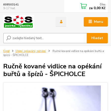
0
ks
608503141
za
0,00 Kč
9-17 hod.
Menu
Hledat
Úvod
Uzení, grilování, rožnění
Ručně kované vidlice na opékání buřtů a
špízů - ŠPICHOLCE
Ručně kované vidlice na opékání
buřtů a špízů - ŠPICHOLCE