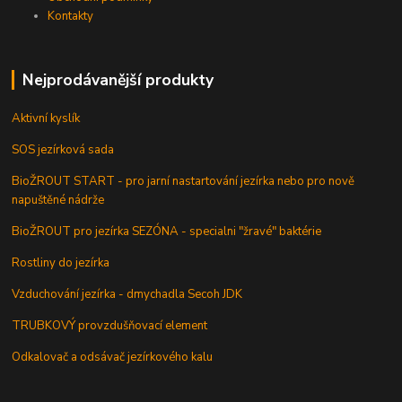
Kontakty
Nejprodávanější produkty
Aktivní kyslík
SOS jezírková sada
BioŽROUT START - pro jarní nastartování jezírka nebo pro nově
napuštěné nádrže
BioŽROUT pro jezírka SEZÓNA - specialni "žravé" baktérie
Rostliny do jezírka
Vzduchování jezírka - dmychadla Secoh JDK
TRUBKOVÝ provzdušňovací element
Odkalovač a odsávač jezírkového kalu