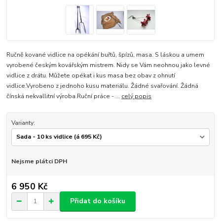
Ručně kované vidlice na opékání buřtů, špízů, masa. S láskou a umem
vyrobené českým kovářským mistrem. Nidy se Vám neohnou jako levné
vidlice z drátu. Můžete opékat i kus masa bez obav z ohnutí
vidlice.Vyrobeno z jednoho kusu materiálu. Žádné svařování. Žádná
čínská nekvallitní výroba.Ruční práce - ...
celý popis
Varianty:
Nejsme plátci DPH
6 950 Kč
Přidat do košíku