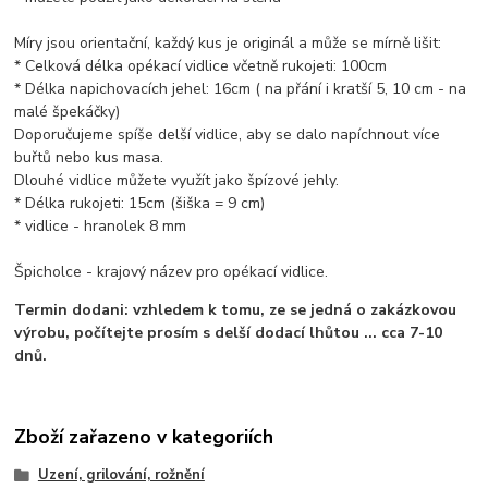
Míry jsou orientační, každý kus je originál a může se mírně lišit:
* Celková délka opékací vidlice včetně rukojeti: 100cm
* Délka napichovacích jehel: 16cm ( na přání i kratší 5, 10 cm - na
malé špekáčky)
Doporučujeme spíše delší vidlice, aby se dalo napíchnout více
buřtů nebo kus masa.
Dlouhé vidlice můžete využít jako špízové jehly.
* Délka rukojeti: 15cm (šiška = 9 cm)
* vidlice - hranolek 8 mm
Špicholce - krajový název pro opékací vidlice.
Termin dodani: vzhledem k tomu, ze se jedná o zakázkovou
výrobu, počítejte prosím s delší dodací lhůtou ... cca 7-10
dnů.
Zboží zařazeno v kategoriích
Uzení, grilování, rožnění