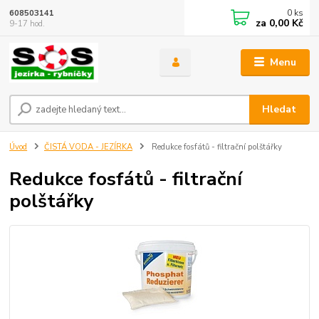
0
ks
608503141
za
0,00 Kč
9-17 hod.
Menu
Hledat
Úvod
ČISTÁ VODA - JEZÍRKA
Redukce fosfátů - filtrační polštářky
Redukce fosfátů - filtrační
polštářky