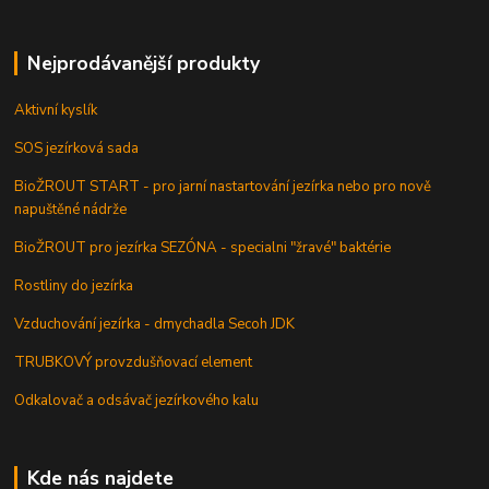
Nejprodávanější produkty
Aktivní kyslík
SOS jezírková sada
BioŽROUT START - pro jarní nastartování jezírka nebo pro nově
napuštěné nádrže
BioŽROUT pro jezírka SEZÓNA - specialni "žravé" baktérie
Rostliny do jezírka
Vzduchování jezírka - dmychadla Secoh JDK
TRUBKOVÝ provzdušňovací element
Odkalovač a odsávač jezírkového kalu
Kde nás najdete