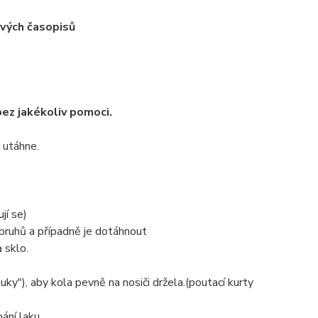
ových časopisů
bez jakékoliv pomoci.
e utáhne.
jí se)
pruhů a případně je dotáhnout
 sklo.
uky"), aby kola pevně na nosiči držela.(poutací kurty
ání laku.