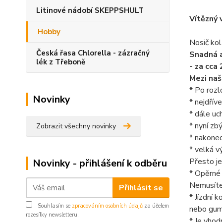
Litinové nádobí SKEPPSHULT
Vítězný 
Hobby
Nosič ko
Česká řasa Chlorella - zázračný
Snadná a
lék z Třeboně
- za cca 
Mezi naš
* Po rozl
Novinky
* nejdřív
* dále uc
* nyní zb
Zobrazit všechny novinky
* nakone
* velká v
Přesto j
Novinky - přihlášení k odběru
* Opěrné 
Nemusíte 
Přihlásit se
* Jízdní 
Souhlasím se
zpracováním osobních údajů
za účelem
nebo gum
rozesílky newsletteru.
* Je vhod