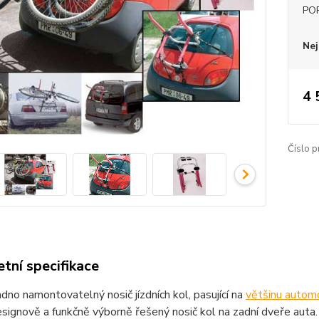
PO
Nej
4 
Číslo p
tní specifikace
dno namontovatelný nosič jízdních kol, pasující na
většinu automo
signově a funkčně výborně řešený nosič kol na zadní dveře auta.