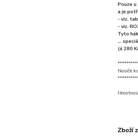
Pouze u 
a je pot
- viz. t
- viz. R
Tyto hák
... speci
(á 280 K
*********
Nosiče ko
*********
Hmotnos
Zboží 