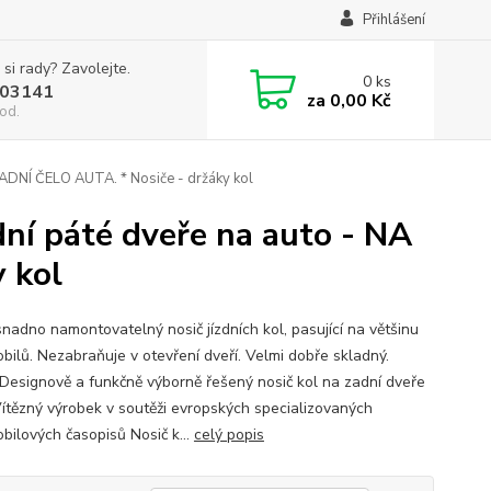
Přihlášení
 si rady? Zavolejte.
0
ks
03141
za
0,00 Kč
od.
ZADNÍ ČELO AUTA. * Nosiče - držáky kol
dní páté dveře na auto - NA
 kol
snadno namontovatelný nosič jízdních kol, pasující na většinu
bilů. Nezabraňuje v otevření dveří. Velmi dobře skladný.
 Designově a funkčně výborně řešený nosič kol na zadní dveře
Vítězný výrobek v soutěži evropských specializovaných
bilových časopisů Nosič k...
celý popis