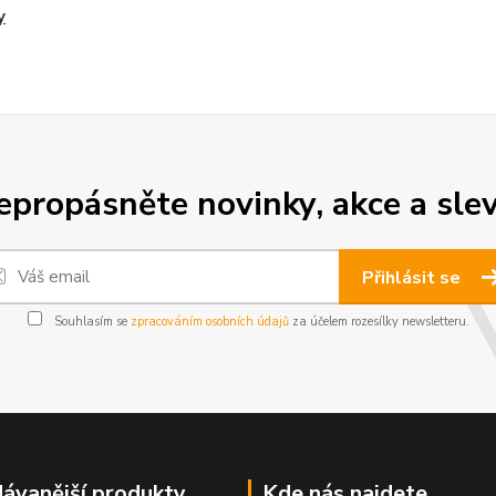
y
epropásněte novinky, akce a slev
Přihlásit se
Souhlasím se
zpracováním osobních údajů
za účelem rozesílky newsletteru.
ávanější produkty
Kde nás najdete