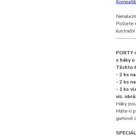
Kompatibi
Nenalezn
Pošlete n
ilustrační
-----------
PORTY má
s háky o
Těchto 6
- 2 ks na
- 2 ks n
- 1 ks vl
viz. obr
Háky jso
Máte-li p
gumové du
SPECIÁL