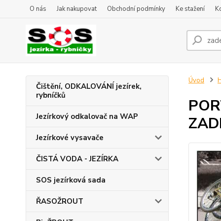
O nás
Jak nakupovat
Obchodní podmínky
Ke stažení
K
Úvod
Čištění, ODKALOVÁNÍ jezírek,
rybníčků
PORT
Jezírkový odkalovač na WAP
ZADN
Jezírkové vysavače
ČISTÁ VODA - JEZÍRKA
SOS jezírková sada
ŘASOŽROUT