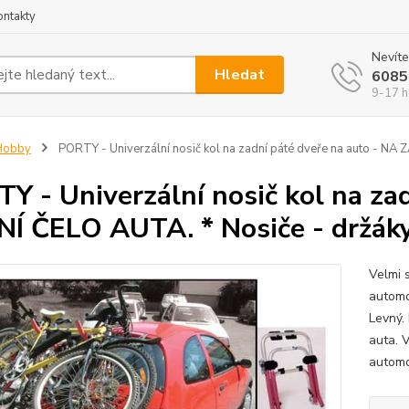
ontakty
Nevíte
Hledat
6085
9-17 h
Hobby
PORTY - Univerzální nosič kol na zadní páté dveře na auto - NA 
Y - Univerzální nosič kol na za
Í ČELO AUTA. * Nosiče - držáky
Velmi 
automo
Levný.
auta. 
automo