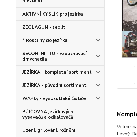
BioŽROUT
AKTIVNÍ KYSLÍK pro jezírka
ZEOLAGUN - zeolit
* Rostliny do jezírka
SECOH, NITTO - vzduchovací
dmychadla
JEZÍRKA - kompletní sortiment
JEZÍRKA - původní sortiment
WAPky - vysokotlaké čističe
PŮJČOVNA jezírkových
Komple
vysavačů a odkalovačů
Velmi sna
Uzení, grilování, rožnění
Levný. De