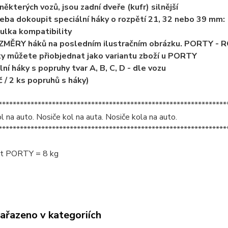
některých vozů, jsou zadní dveře (kufr) silnější
řeba dokoupit speciální háky o rozpětí 21, 32 nebo 39 mm:
abulka kompatibility
OZMĚRY háků na posledním ilustračním obrázku. PORTY - 
y můžete přiobjednat jako variantu zboží u PORTY
ální háky s popruhy tvar A, B, C, D - dle vozu
č / 2 ks popruhů s háky)
****************************************************************
l na auto. Nosiče kol na auta. Nosiče kola na auto.
****************************************************************
t PORTY = 8 kg
zařazeno v kategoriích