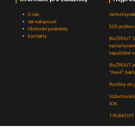
O nás
Aktivní kyslí
Jak nakupovat
SOS jezírkov
Obchodní podmínky
Kontakty
BioŽROUT ST
nastartování
napuštěné n
BioŽROUT pr
"žravé" bakt
Rostliny do j
Vzduchování 
JDK
TRUBKOVÝ p
Odkalovač a 