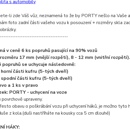
lita s automobily
ete-li zde Váš vůz, neznamená to že by PORTY nešlo na Vaše 
ám foto zadní části vašeho vozu k posouzení + rozměry skla zadní
 obrázky.
---------------------------------------
 v ceně 6 ks popruhů pasující na 90% vozů
 rozměru 17 mm (vnější rozpětí), 8 - 12 mm (vnitřní rozpětí)
 popruhů se uchycuje následovně:
 horní části kufru (5-tých dveří)
a spodní části kufru (5-tých dveří)
evo a 1 ks v pravo
ázek: PORTY - uchycení na voze
u povrchově upraveny.
řesto obavu o poškrábání vozu při uchycení háků, je možno tyto 
še z kola.(duši nastříháte na kousky cca 5 cm dlouhé)
NÍ HÁKY: