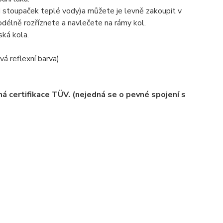
ci stoupaček teplé vody)a můžete je levně zakoupit v
odélně rozříznete a navlečete na rámy kol.
ská kola.
á reflexní barva)
á certifikace TÜV. (nejedná se o pevné spojení s