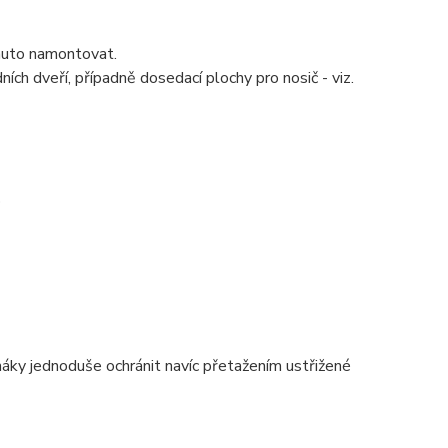
auto namontovat.
ch dveří, případně dosedací plochy pro nosič - viz.
.
háky jednoduše ochránit navíc přetažením ustřižené