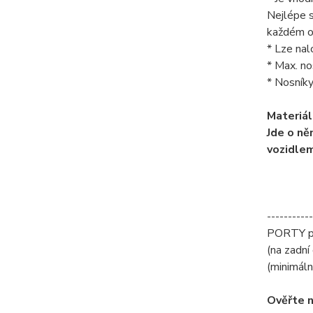
Nejlépe s
každém ob
* Lze nal
* Max. n
* Nosníky
Materiá
Jde o ně
vozidlem
-----------
PORTY po
(na zadní
(minimáln
Ověřte n