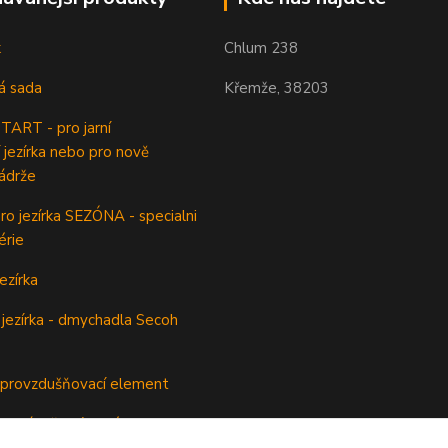
k
Chlum 238
á sada
Křemže, 38203
ART - pro jarní
 jezírka nebo pro nově
ádrže
o jezírka SEZÓNA - specialni
érie
ezírka
jezírka - dmychadla Secoh
rovzdušňovací element
odsávač jezírkového kalu