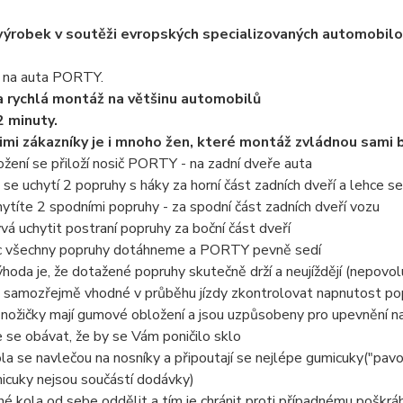
výrobek v soutěži evropských specializovaných automobil
l na auta PORTY.
 rychlá montáž na většinu automobilů
2 minuty.
imi zákazníky je i mnoho žen, které montáž zvládnou sami 
ožení se přiloží nosič PORTY - na zadní dveře auta
e se uchytí 2 popruhy s háky za horní část zadních dveří a lehce s
hytíte 2 spodními popruhy - za spodní část zadních dveří vozu
ývá uchytit postraní popruhy za boční část dveří
c všechny popruhy dotáhneme a PORTY pevně sedí
ýhoda je, že dotažené popruhy skutečně drží a neujíždějí (nepovolu
e samozřejmě vhodné v průběhu jízdy zkontrolovat napnutost po
nožičky mají gumové obložení a jsou uzpůsobeny pro upevnění na
se obávat, že by se Vám poničilo sklo
kola se navlečou na nosníky a připoutají se nejlépe gumicuky("pavo
icuky nejsou součástí dodávky)
né kola od sebe oddělit a tím je chránit proti případnému poškráb