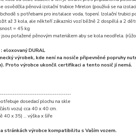
e osvědčila pěnová izolační trubice Mirelon (používá se na izola
chodě s potřebami pro instalace voda, topení. Izolační trubici p
ožit až 3 kola, ale někteří zákazníci vozí běžně 2 dospělá a 2 dět
osnost = 45 kg
 jsou potažené pěnovým materiálem aby se kola neodřela. (růžov
l : eloxovaný DURAL
mecký výrobek, kde není na nosiče připevněné popruhy nutn
). Proto výrobce ukončil certifikaci a tento nosič jí nemá.
---------------------------------------
třebuje dosedací plochu na skle
 části vozu) cca 40 x 40 cm.
ě 40 x 35) ... výška x šíře
a stránkách výrobce kompatibilitu s Vaším vozem.