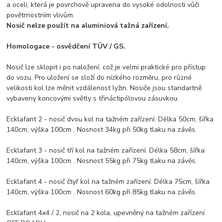
a oceli, která je povrchově upravena do vysoké odolnosti vůči
povětrnostním vlivům.
Nosič nelze použít na aluminiová tažná zařízení.
Homologace - osvědčení TÜV / GS.
Nosič lze sklopit i po naložení, což je velmi praktické pro přístup
do vozu. Pro uložení se složí do nízkého rozměru, pro různé
velikosti kol lze měnit vzdálenost lyžin. Nosiče jsou standartně
vybaveny koncovými světly s třináctipólovou zásuvkou.
Ecklafant 2 - nosič dvou kol na tažném zařízení. Délka 50cm, šířka
140cm, výška 100cm . Nosnost 34kg při 50kg tlaku na závěs.
Ecklafant 3 - nosič tří kol na tažném zařízení. Délka 58cm, šířka
140cm, výška 100cm . Nosnost 55kg při 75kg tlaku na závěs.
Ecklafant 4 - nosič čtyř kol na tažném zařízení. Délka 75cm, šířka
140cm, výška 100cm . Nosnost 60kg při 85kg tlaku na závěs.
Ecklafant 4x4 / 2, nosič na 2 kola, upevněný na tažném zařízení