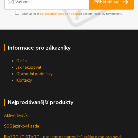
Přihlásit se
Souhlasím se
zpracováním osobních údajů
za účelem rozesílky newsletteru.
Informace pro zákazníky
O nás
Jak nakupovat
Obchodní podmínky
Kontakty
Nejprodávanější produkty
Aktivní kyslík
SOS jezírková sada
BioŽROUT START - pro jarní nastartování jezírka nebo pro nově