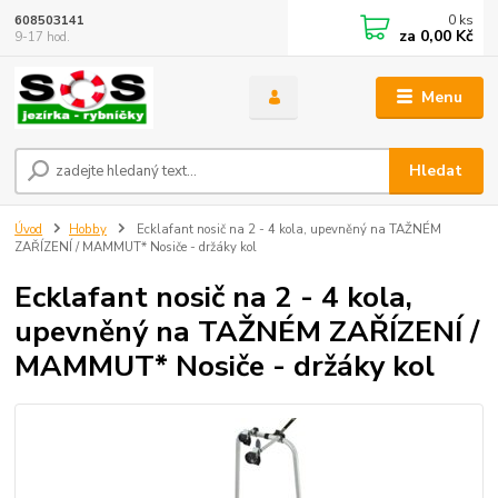
0
ks
608503141
za
0,00 Kč
9-17 hod.
Menu
Hledat
Úvod
Hobby
Ecklafant nosič na 2 - 4 kola, upevněný na TAŽNÉM
ZAŘÍZENÍ / MAMMUT* Nosiče - držáky kol
Ecklafant nosič na 2 - 4 kola,
upevněný na TAŽNÉM ZAŘÍZENÍ /
MAMMUT* Nosiče - držáky kol