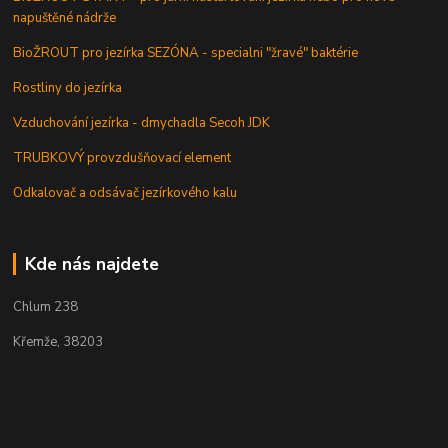
napuštěné nádrže
BioŽROUT pro jezírka SEZÓNA - specialni "žravé" baktérie
Rostliny do jezírka
Vzduchování jezírka - dmychadla Secoh JDK
TRUBKOVÝ provzdušňovací element
Odkalovač a odsávač jezírkového kalu
Kde nás najdete
Chlum 238
Křemže, 38203