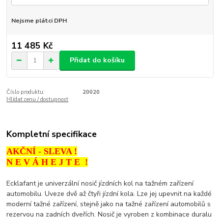
Nejsme plátci DPH
11 485 Kč
Přidat do košíku
Číslo produktu:
20020
Hlídat cenu / dostupnost
Kompletní specifikace
AKČNÍ - SLEVA !
N E V Á H E J T E !
Ecklafant je univerzální nosič jízdních kol na tažném zařízení
automobilu. Uveze dvě až čtyři jízdní kola. Lze jej upevnit na každé
moderní tažné zařízení, stejně jako na tažné zařízení automobilů s
rezervou na zadních dveřích. Nosič je vyroben z kombinace duralu