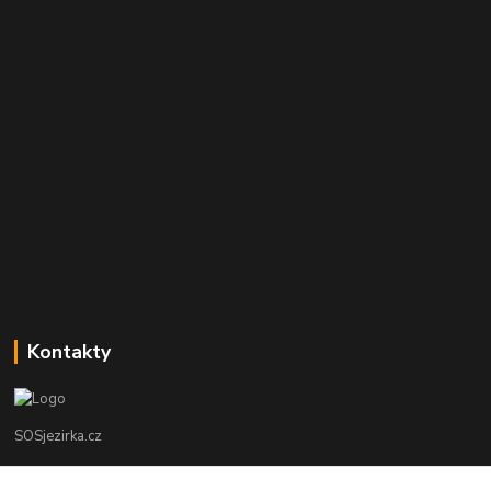
Kontakty
SOSjezirka.cz
Ing.Petr Marek