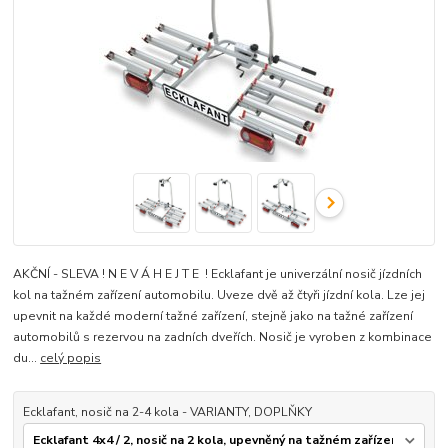
AKČNÍ - SLEVA ! N E V Á H E J T E ! Ecklafant je univerzální nosič jízdních
kol na tažném zařízení automobilu. Uveze dvě až čtyři jízdní kola. Lze jej
upevnit na každé moderní tažné zařízení, stejně jako na tažné zařízení
automobilů s rezervou na zadních dveřích. Nosič je vyroben z kombinace
du...
celý popis
Ecklafant, nosič na 2-4 kola - VARIANTY, DOPLŇKY