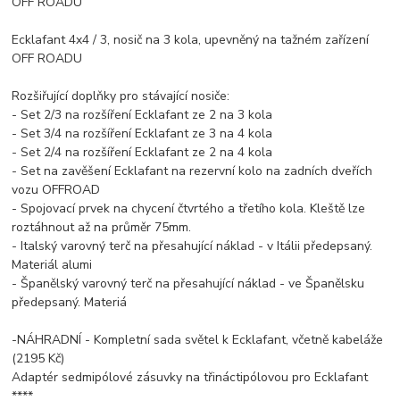
OFF ROADU
Ecklafant 4x4 / 3, nosič na 3 kola, upevněný na tažném zařízení
OFF ROADU
Rozšiřující doplňky pro stávající nosiče:
- Set 2/3 na rozšíření Ecklafant ze 2 na 3 kola
- Set 3/4 na rozšíření Ecklafant ze 3 na 4 kola
- Set 2/4 na rozšíření Ecklafant ze 2 na 4 kola
- Set na zavěšení Ecklafant na rezervní kolo na zadních dveřích
vozu OFFROAD
- Spojovací prvek na chycení čtvrtého a třetího kola. Kleště lze
roztáhnout až na průměr 75mm.
- Italský varovný terč na přesahující náklad - v Itálii předepsaný.
Materiál alumi
- Španělský varovný terč na přesahující náklad - ve Španělsku
předepsaný. Materiá
-NÁHRADNÍ - Kompletní sada světel k Ecklafant, včetně kabeláže
(2195 Kč)
Adaptér sedmipólové zásuvky na třináctipólovou pro Ecklafant
****