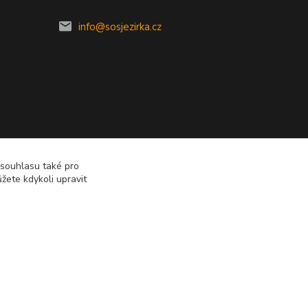
info@sosjezirka.cz
 souhlasu také pro
žete kdykoli upravit
Vytvořeno na
Eshop-rychle.cz