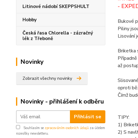
- EXPE
Litinové nádobí SKEPPSHULT
Hobby
Bukové pil
Piliny js
Česká řasa Chlorella - zázračný
Lisování 
lék z Třeboně
Briketka 
Případně
Novinky
až postup
Zobrazit všechny novinky
Slisované
oproti bě
Čímž bud
Novinky - přihlášení k odběru
Přihlásit se
TIPY:
1) Briket
Souhlasím se
zpracováním osobních údajů
za účelem
2) S navl
rozesílky newsletteru.