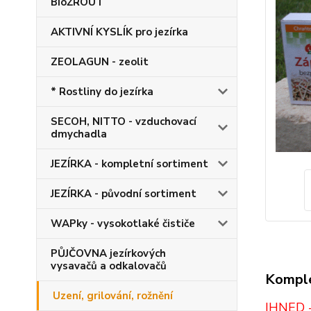
BioŽROUT
AKTIVNÍ KYSLÍK pro jezírka
ZEOLAGUN - zeolit
* Rostliny do jezírka
SECOH, NITTO - vzduchovací
dmychadla
JEZÍRKA - kompletní sortiment
JEZÍRKA - původní sortiment
WAPky - vysokotlaké čističe
PŮJČOVNA jezírkových
vysavačů a odkalovačů
Komple
Uzení, grilování, rožnění
IHNED 