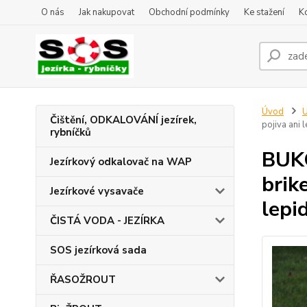
O nás
Jak nakupovat
Obchodní podmínky
Ke stažení
K
Úvod
U
Čištění, ODKALOVÁNÍ jezírek,
pojiva ani 
rybníčků
BUKO
Jezírkový odkalovač na WAP
brik
Jezírkové vysavače
lepi
ČISTÁ VODA - JEZÍRKA
SOS jezírková sada
ŘASOŽROUT