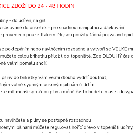
DICE ZBOŽÍ DO 24 - 48 HODIN
iny - do udíren, na gril.
ou slisované do briketek - pro snadnou manipulaci a dávkování.
je provedeno pouze tlakem. Nejsou použity žádná pojiva ani lepid
se poklepáním nebo navlhčením rozpadne a vytvoří se VELKÉ mno
 můžete celou briketku přiložit do topeniště. Zde DLOUHÝ čas 
ně velmi pomalu shoří.
 piliny do briketky Vám velmi dlouho vydrží doutnat,
žným volně sypaným bukovým pilinám či drtím.
ete mít menší spotřebu pilin a méně často budete muset dosypá
ku navlhčete a piliny se postupně rozpadnou
hčenými pilinami můžete regulovat hořící dřevo v topeništi udírny,