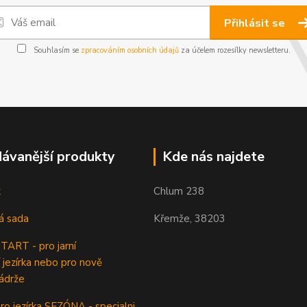
Přihlásit se
Souhlasím se
zpracováním osobních údajů
za účelem rozesílky newsletteru.
ávanější produkty
Kde nás najdete
k
Chlum 238
á sada
Křemže, 38203
ART - pro jarní
 jezírka nebo pro nově
ádrže
o jezírka SEZÓNA - specialni