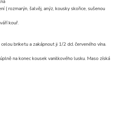
tná
ní ( rozmarýn, šalvěj, anýz, kousky skořice, sušenou
áří kouř.
celou briketu a zakápnout ji 1/2 dcl červeného vína.
 a úplně na konec kousek vanilkového lusku. Maso získá