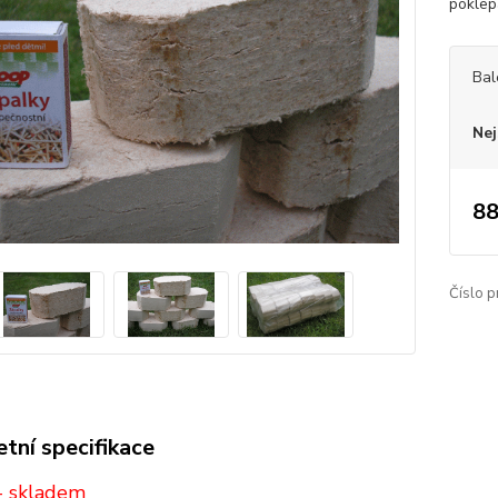
poklep
Bal
Nej
88
Číslo p
tní specifikace
- skladem