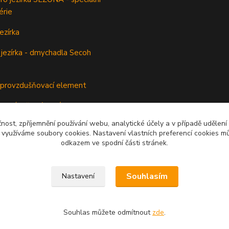
érie
ezírka
jezírka - dmychadla Secoh
rovzdušňovací element
odsávač jezírkového kalu
čnost, zpříjemnění používání webu, analytické účely a v případě udělení
y využíváme soubory cookies. Nastavení vlastních preferencí cookies mů
odkazem ve spodní části stránek.
Souhlasím
Nastavení
Souhlas můžete odmítnout
zde
.