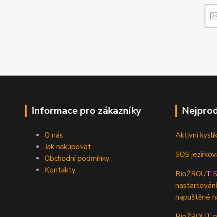
Informace pro zákazníky
Nejprod
O nás
Aktivní kyslí
Jak nakupovat
SOS jezírkov
Obchodní podmínky
Kontakty
BioŽROUT ST
nastartování
napuštěné n
BioŽROUT pr