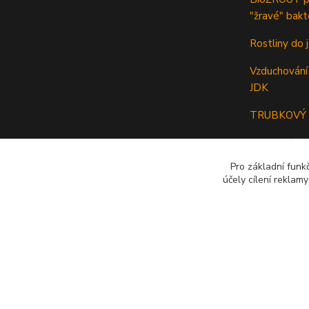
"žravé" bakt
Rostliny do j
Vzduchování 
JDK
TRUBKOVÝ p
Odkalovač a 
Pro základní funk
účely cílení reklam
© Copyright Ing.Petr Marek