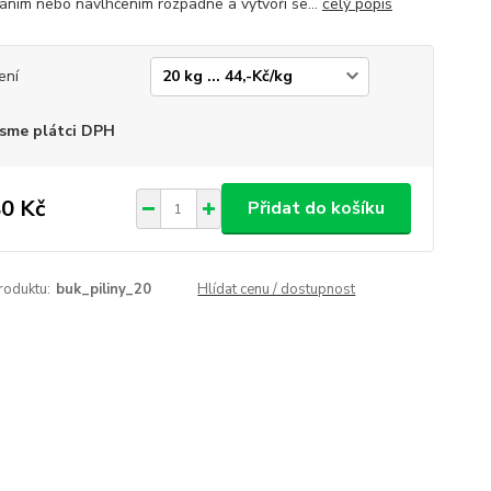
áním nebo navlhčením rozpadne a vytvoří se...
celý popis
ení
sme plátci DPH
0 Kč
Přidat do košíku
roduktu:
buk_piliny_20
Hlídat cenu / dostupnost