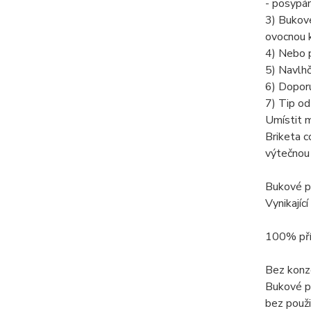
- posypán
3) Bukové
ovocnou 
4) Nebo p
5) Navlhč
6) Doporu
7) Tip od
Umístit m
Briketa c
výtečnou 
Bukové pi
Vynikajíc
100% pří
Bez konze
Bukové pi
bez použit