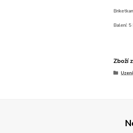
Briketkam
Balení: 5
Zboží 
Uzení
N