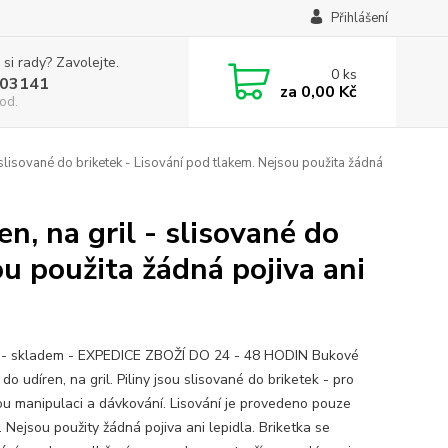
Přihlášení
 si rady? Zavolejte.
0
ks
03141
za
0,00 Kč
od.
 slisované do briketek - Lisování pod tlakem. Nejsou použita žádná
n, na gril - slisované do
ou použita žádná pojiva ani
- skladem - EXPEDICE ZBOŽÍ DO 24 - 48 HODIN Bukové
- do udíren, na gril. Piliny jsou slisované do briketek - pro
u manipulaci a dávkování. Lisování je provedeno pouze
 Nejsou použity žádná pojiva ani lepidla. Briketka se