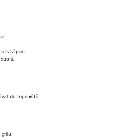
la.
žství pilin.
doutná,
vat do topeniště.
 grilu