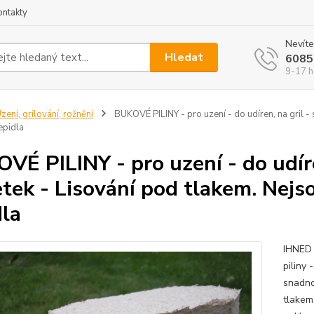
ontakty
Nevíte
Hledat
6085
9-17 h
zení, grilování, rožnění
BUKOVÉ PILINY - pro uzení - do udíren, na gril -
lepidla
VÉ PILINY - pro uzení - do udíre
etek - Lisování pod tlakem. Nejs
dla
IHNED 
piliny 
snadno
tlakem.