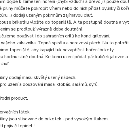
ím dojde k zamezení hoření (chybí vzduch) a dřevo již pouze dou
 piliny můžete pokropit vínem nebo do nich přidat bylinky či koře
kůru…) dodají uzeným pokrmům zajímavou chuť.
ouze briketku vložíte do topeniště. A ta postupně doutná a vytv
ením se prodlouží výrazně doba doutnání.
čujeme používat i do zahradních grilů ke konci grilování.
 našeho zákazníka: Topná spirála a nerezový plech. Na to položit 
imo topeniště, aby kapající tuk nezapříčinil hoření brikety.
ca hodinu silně doutná. Ke konci uzení přidat pár kuliček jalovce
chuť.
liny dodají masu skvělý uzený nádech.
í pro uzení a douzování masa, klobás, salámů, sýrů.
rodní produkt.
rvačních látek.
liny jsou slisované do briketek - pod vysokým tlakem,
í pojiv či lepidel !