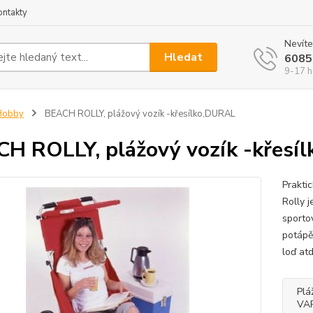
ontakty
Nevíte
Hledat
6085
9-17 h
Hobby
BEACH ROLLY, plážový vozík -křesílko,DURAL
H ROLLY, plážový vozík -křesí
Praktic
Rolly 
sporto
potápě
loď at
Plá
VA