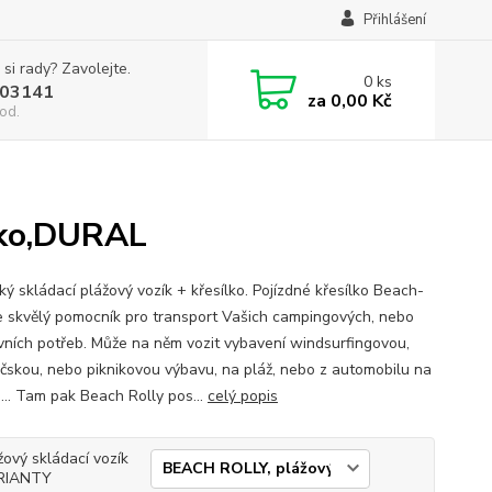
Přihlášení
 si rady? Zavolejte.
0
ks
03141
za
0,00 Kč
od.
lko,DURAL
ký skládací plážový vozík + křesílko. Pojízdné křesílko Beach-
je skvělý pomocník pro transport Vašich campingových, nebo
vních potřeb. Může na něm vozit vybavení windsurfingovou,
čskou, nebo piknikovou výbavu, na pláž, nebo z automobilu na
d... Tam pak Beach Rolly pos...
celý popis
žový skládací vozík
RIANTY