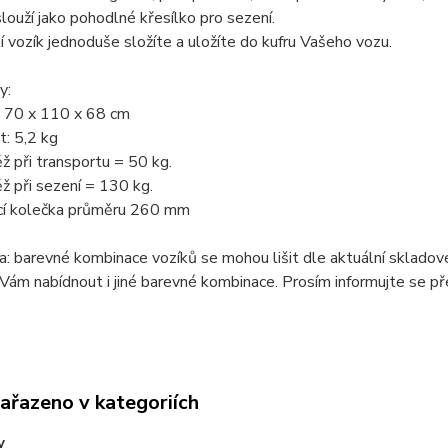
louží jako pohodlné křesílko pro sezení.
í vozík jednoduše složíte a uložíte do kufru Vašeho vozu.
y:
 70 x 110 x 68 cm
: 5,2 kg
ž při transportu = 50 kg.
ž při sezení = 130 kg.
cí kolečka průměru 260 mm
 barevné kombinace vozíků se mohou lišit dle aktuální skladové
m nabídnout i jiné barevné kombinace. Prosím informujte se př
zařazeno v kategoriích
y