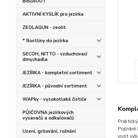
BioŽROUT
AKTIVNÍ KYSLÍK pro jezírka
ZEOLAGUN - zeolit
* Rostliny do jezírka
SECOH, NITTO - vzduchovací
dmychadla
JEZÍRKA - kompletní sortiment
JEZÍRKA - původní sortiment
WAPky - vysokotlaké čističe
Komple
PŮJČOVNA jezírkových
vysavačů a odkalovačů
Praktický
Pojízdné 
Uzení, grilování, rožnění
vozit vyb