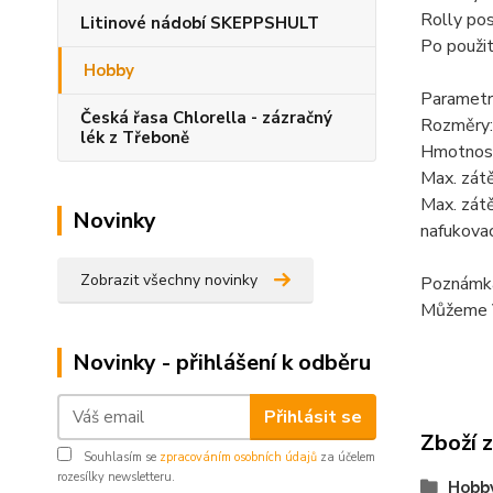
Rolly pos
Litinové nádobí SKEPPSHULT
Po použit
Hobby
Parametr
Česká řasa Chlorella - zázračný
Rozměry:
lék z Třeboně
Hmotnost
Max. zátě
Max. zátě
Novinky
nafukova
Zobrazit všechny novinky
Poznámka:
Můžeme Vá
Novinky - přihlášení k odběru
Přihlásit se
Zboží 
Souhlasím se
zpracováním osobních údajů
za účelem
rozesílky newsletteru.
Hobb