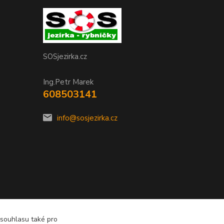
SOSjezirka.cz
Ing.Petr Marek
608503141
info@sosjezirka.cz
 souhlasu také pro