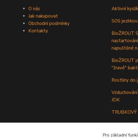
O nás
Aktivní kyslí
Jak nakupovat
SOS jezírkov
Obchodní podmínky
Kontakty
BioŽROUT ST
nastartování
napuštěné n
BioŽROUT pr
"žravé" bakt
Rostliny do j
Vzduchování 
JDK
TRUBKOVÝ p
Odkalovač a 
Pro základní funk