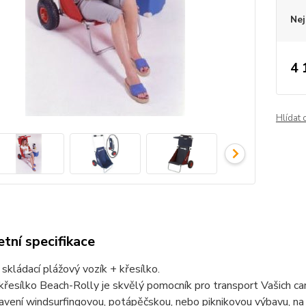
Nej
4 
Hlídat 
tní specifikace
 skládací plážový vozík + křesílko.
křesílko Beach-Rolly je skvělý pomocník pro transport Vašich 
avení windsurfingovou, potápěčskou, nebo piknikovou výbavu, na 