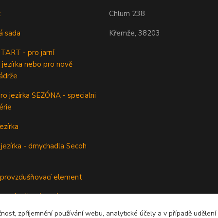
k
Chlum 238
á sada
Křemže, 38203
ART - pro jarní
 jezírka nebo pro nově
ádrže
o jezírka SEZÓNA - specialni
érie
ezírka
jezírka - dmychadla Secoh
rovzdušňovací element
odsávač jezírkového kalu
čnost, zpříjemnění používání webu, analytické účely a v případě udělení