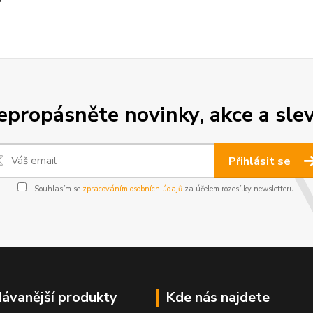
epropásněte novinky, akce a slev
Přihlásit se
Souhlasím se
zpracováním osobních údajů
za účelem rozesílky newsletteru.
ávanější produkty
Kde nás najdete