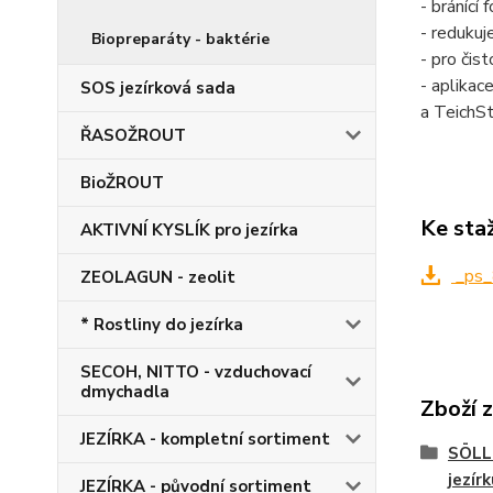
- bránící
- redukuj
Biopreparáty - baktérie
- pro čis
- aplikac
SOS jezírková sada
a TeichSt
ŘASOŽROUT
BioŽROUT
Ke sta
AKTIVNÍ KYSLÍK pro jezírka
_ps_
ZEOLAGUN - zeolit
* Rostliny do jezírka
SECOH, NITTO - vzduchovací
dmychadla
Zboží 
JEZÍRKA - kompletní sortiment
SÖLL 
jezír
JEZÍRKA - původní sortiment