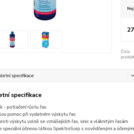
Nej
27
Číslo
produkt
etní specifikace
tní specifikace
k - potlačení růstu řas
hlou pomoc při vydatném výskytu řas
proti výskytu volně se vznášejících řas, sinic a vláknitým řasám
e speciální účinnou látkou SpektroSorp s osvědčenými a účinný