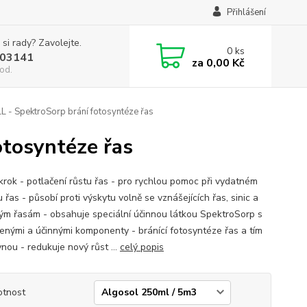
Přihlášení
 si rady? Zavolejte.
0
ks
03141
za
0,00 Kč
od.
 - SpektroSorp brání fotosyntéze řas
otosyntéze řas
krok - potlačení růstu řas - pro rychlou pomoc při vydatném
 řas - působí proti výskytu volně se vznášejících řas, sinic a
tým řasám - obsahuje speciální účinnou látkou SpektroSorp s
enými a účinnými komponenty - bránící fotosyntéze řas a tím
nou - redukuje nový růst ...
celý popis
tnost