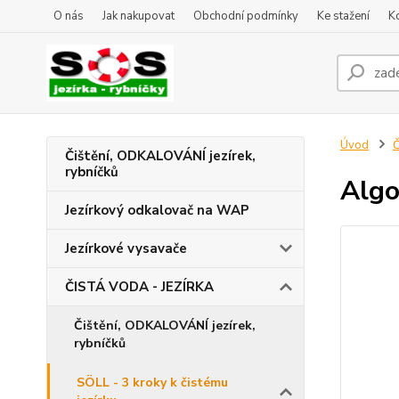
O nás
Jak nakupovat
Obchodní podmínky
Ke stažení
K
Úvod
Č
Čištění, ODKALOVÁNÍ jezírek,
rybníčků
Algo
Jezírkový odkalovač na WAP
Jezírkové vysavače
ČISTÁ VODA - JEZÍRKA
Čištění, ODKALOVÁNÍ jezírek,
rybníčků
SÖLL - 3 kroky k čistému