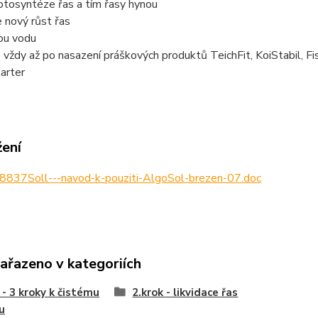
 fotosyntéze řas a tím řasy hynou
e nový růst řas
tou vodu
e vždy až po nasazení práškových produktů TeichFit, KoiStabil, Fi
arter
žení
8837Soll---navod-k-pouziti-AlgoSol-brezen-07.doc
zařazeno v kategoriích
- 3 kroky k čistému
2.krok - likvidace řas
ku