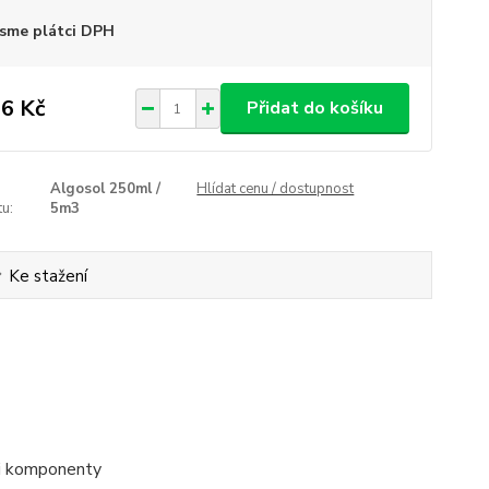
sme plátci DPH
6 Kč
Přidat do košíku
Algosol 250ml /
Hlídat cenu / dostupnost
u:
5m3
Ke stažení
mi komponenty