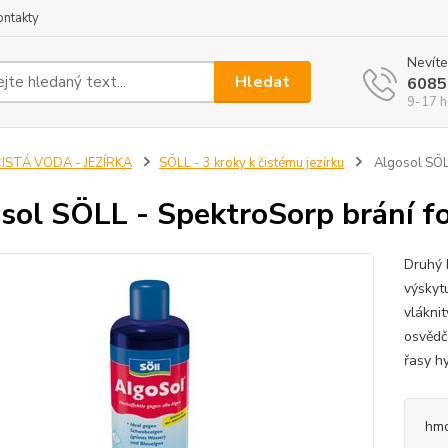
ontakty
Nevíte
Hledat
6085
9-17 h
ISTÁ VODA - JEZÍRKA
SÖLL - 3 kroky k čistému jezírku
Algosol SÖLL
sol SÖLL - SpektroSorp brání f
Druhý 
výskytu
vlákni
osvědč
řasy hy
hmo