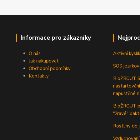
Informace pro zákazníky
Nejprod
O nás
Aktivní kyslí
Jak nakupovat
SOS jezírkov
Obchodní podmínky
Kontakty
BioŽROUT ST
nastartování
napuštěné n
BioŽROUT pr
"žravé" bakt
Rostliny do j
Vzduchování 