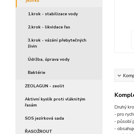
jezírku
1.krok - stabilizace vody
2.krok - likvidace řas
3.krok - vázání přebytečných
živin
Údržba, úprava vody
Baktérie
Kompl
ZEOLAGUN - zeolit
Komple
Aktivní kyslík proti vláknitým
řasám
Druhý kro
- pro ryc
SOS jezírková sada
- působí 
- obsahuj
ŘASOŽROUT