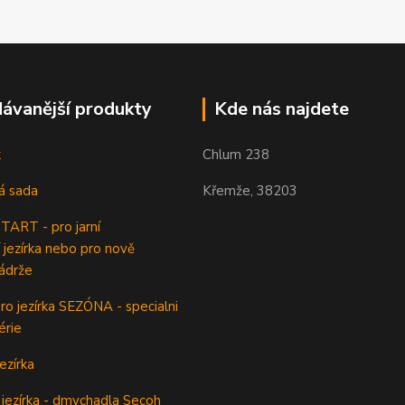
ávanější produkty
Kde nás najdete
k
Chlum 238
á sada
Křemže, 38203
ART - pro jarní
 jezírka nebo pro nově
ádrže
o jezírka SEZÓNA - specialni
érie
ezírka
jezírka - dmychadla Secoh